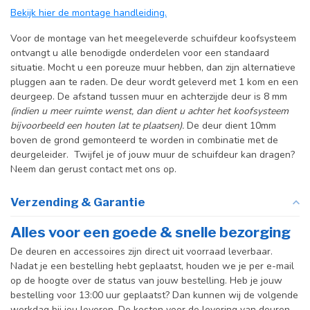
producttekst boven dit
Bekijk hier de montage handleiding.
specificatievak.
Voor de montage van het meegeleverde schuifdeur koofsysteem
Incl. deurgreep
ontvangt u alle benodigde onderdelen voor een standaard
situatie. Mocht u een poreuze muur hebben, dan zijn alternatieve
Incl. systeem
pluggen aan te raden. De deur wordt geleverd met 1 kom en een
deurgeep. De afstand tussen muur en achterzijde deur is 8 mm
(indien u meer ruimte wenst, dan dient u achter het koofsysteem
bijvoorbeeld een houten lat te plaatsen).
De deur dient 10mm
boven de grond gemonteerd te worden in combinatie met de
deurgeleider. Twijfel je of jouw muur de schuifdeur kan dragen?
Neem dan gerust contact met ons op.
Verzending & Garantie
Alles voor een goede & snelle bezorging
De deuren en accessoires zijn direct uit voorraad leverbaar.
Nadat je een bestelling hebt geplaatst, houden we je per e-mail
op de hoogte over de status van jouw bestelling. Heb je jouw
bestelling voor 13:00 uur geplaatst? Dan kunnen wij de volgende
werkdag bij jou leveren. De kosten voor de levering van deuren