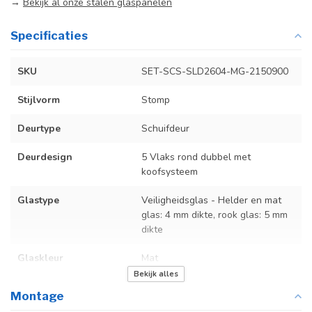
→
Bekijk al onze stalen glaspanelen
Specificaties
SKU
SET-SCS-SLD2604-MG-2150900
Stijlvorm
Stomp
Deurtype
Schuifdeur
Deurdesign
5 Vlaks rond dubbel met
koofsysteem
Glastype
Veiligheidsglas - Helder en mat
glas: 4 mm dikte, rook glas: 5 mm
dikte
Glaskleur
Mat
Bekijk alles
Deurmaat
U kunt een tabel vinden met de
Montage
exacte deurmaten in de