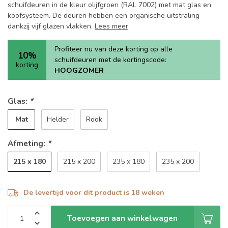
schuifdeuren in de kleur olijfgroen (RAL 7002) met mat glas en
koofsysteem. De deuren hebben een organische uitstraling
dankzij vijf glazen vlakken.
Lees meer
.
Profiteer nu van deze korting op alle
10%
schuifdeuren met de kortingscode:
korting
HOOGZOMER
Glas:
*
Mat
Helder
Rook
Afmeting:
*
215 x 180
215 x 200
235 x 180
235 x 200
De levertijd voor dit product is 18 weken
Toevoegen aan winkelwagen