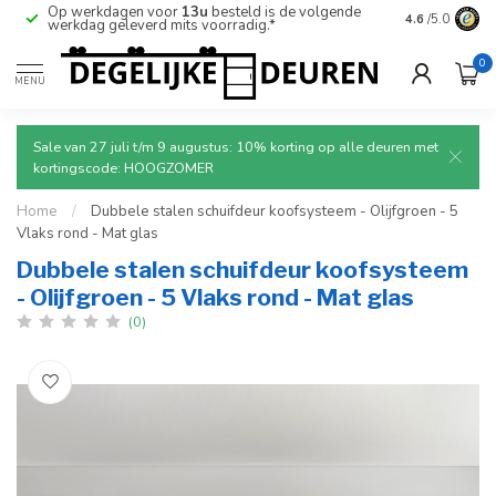
Op werkdagen voor
13u
besteld is de volgende
Ruim aanbod
4.6
/5.0
werkdag geleverd mits voorradig.*
deuren.
0
MENU
Sale van 27 juli t/m 9 augustus: 10% korting op alle deuren met
kortingscode: HOOGZOMER
Home
/
Dubbele stalen schuifdeur koofsysteem - Olijfgroen - 5
Vlaks rond - Mat glas
Dubbele stalen schuifdeur koofsysteem
- Olijfgroen - 5 Vlaks rond - Mat glas
(0)