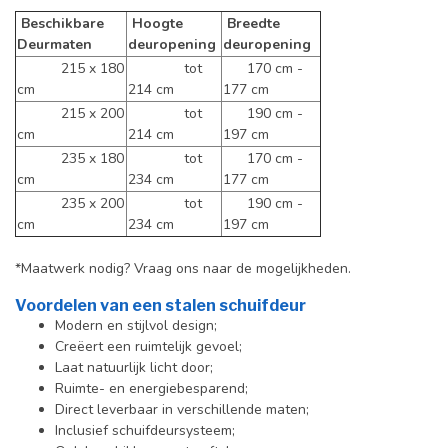
Beschikbare
Hoogte
Breedte
Deurmaten
deuropening
deuropening
215 x 180
tot
170 cm -
cm
214 cm
177 cm
215 x 200
tot
190 cm -
cm
214 cm
197 cm
235 x 180
tot
170 cm -
cm
234 cm
177 cm
235 x 200
tot
190 cm -
cm
234 cm
197 cm
*Maatwerk nodig? Vraag ons naar de mogelijkheden.
Voordelen van een stalen schuifdeur
Modern en stijlvol design;
Creëert een ruimtelijk gevoel;
Laat natuurlijk licht door;
Ruimte- en energiebesparend;
Direct leverbaar in verschillende maten;
Inclusief schuifdeursysteem;