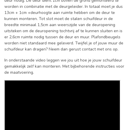
deur nodig. De deur dient 1cm boven de grond gemonteerd te
worden in combinatie met de deurgeleider. In totaal moet je dus
13cm + 1cm +deurhoogte aan ruimte hebben om de deur te
kunnen monteren. Tot slot moet de stalen schuifdeur in de
breedte minimaal 1,5cm aan weerszijde van de deuropening
uitsteken om de deuropening tochtvrij af te kunnen sluiten en is
er 2,6cm ruimte nodig tussen de deur en muur. Plafondbeugels
worden niet standaard mee geleverd. Twijfel je of jouw muur de
schuifdeur kan dragen? Neem dan gerust contact met ons op.
In onderstaande video leggen we jou uit hoe je jouw schuifdeur
gemakkelijk zelf kan monteren. Met bijbehorende instructies voor
de maatvoering.