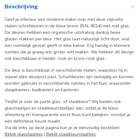
Beschrijving
Geef je interieur een moderne make-over met deze stijlvolle
stalen schuifdeuren in de kleur brons (RAL 8014) met mat glas.
De deuren hebben een organische uitstraling dankzij twee
glazen vlakken per deur. Het glas laat natuurlijk licht door, wat
een ruimtelijk gevoel geeft in elke kamer. Erg handig in kleinere
ruimtes die je graag iets groter wilt maken. We hebben dit design
ook beschikbaar in helder, rook en brons rook glas.
De deur is beschikbaar in verschillende maten, waardoor hij in
vrijwel elke deurpost past. Schuifdeuren zijn veelzijdig en kunnen
worden gebruikt in verschillende ruimtes in het huis, waaronder
slaapkamers, badkamers en kantoren.
Twijfel je over de juiste glas- of staalkleur? Wij bieden ook
glasstaaltjes en staalkleurstaaltjes aan, zodat je de kleur,
afwerking en transparantie eerst thuis kunt bekijken, voordat je
een definitieve keuze maakt.
Via de links op deze pagina kun je ze eenvoudig bestellen:
Bekijk glasstaaltjes
|
Bekijk staalkleurstaaltjes