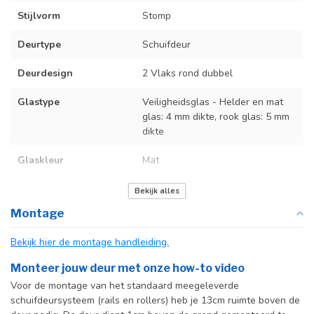
Stijlvorm
Stomp
Deurtype
Schuifdeur
Deurdesign
2 Vlaks rond dubbel
Glastype
Veiligheidsglas - Helder en mat
glas: 4 mm dikte, rook glas: 5 mm
dikte
Glaskleur
Mat
Deurmaat
Op maat gemaakt
Bekijk alles
Montage
Incl. deurgreep
Bekijk hier de montage handleiding.
Incl. systeem
Monteer jouw deur met onze how-to video
Voor de montage van het standaard meegeleverde
schuifdeursysteem (rails en rollers) heb je 13cm ruimte boven de