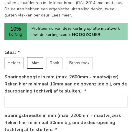
stalen schuifdeuren in de kleur brons (RAL 8014) met mat glas.
De deuren hebben een organische uitstraling dankzij twee
glazen vlakken per deur.
Lees meer
.
10%
Profiteer nu van deze korting op alle maatwerk
korting
met de kortingscode:
HOOGZOMER
Glas:
*
Mat
Helder
Rook
Brons rook
Sparingshoogte in mm (max. 2600mm - maatwijzer).
Reken hier minimaal 10mm aan de bovenzijde bij, om de
deuropening tochtvrij af te sluiten.:
*
Sparingsbreedte in mm (max. 2200mm - maatwijzer).
Reken hier minimaal 30mm bij, om de deuropening
tochtvrij af te sluiten.:
*