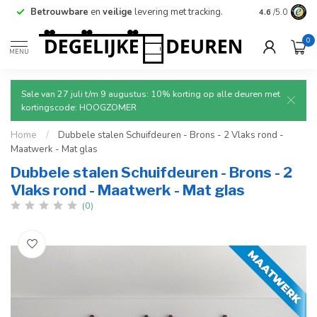
Betrouwbare
en
veilige
levering met tracking.
4.6
/5.0
0
MENU
Sale van 27 juli t/m 9 augustus: 10% korting op alle deuren met
kortingscode: HOOGZOMER
Home
/
Dubbele stalen Schuifdeuren - Brons - 2 Vlaks rond -
Maatwerk - Mat glas
Dubbele stalen Schuifdeuren - Brons - 2
Vlaks rond - Maatwerk - Mat glas
(0)