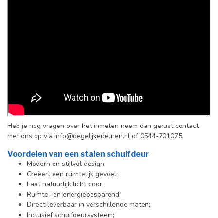
Heb je nog vragen over het inmeten neem dan gerust contact
met ons op via
info@degelijkedeuren.nl
of
0544-701075
.
Voordelen van een stalen schuifdeur
Modern en stijlvol design;
Creëert een ruimtelijk gevoel;
Laat natuurlijk licht door;
Ruimte- en energiebesparend;
Direct leverbaar in verschillende maten;
Inclusief schuifdeursysteem;