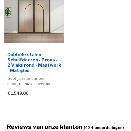
Dubbele stalen
Schuifdeuren - Brons -
2 Vlaks rond - Maatwerk
- Mat glas
Geef je interieur een
moderne make-over met
deze stijlvolle stalen
€1.549,00
schuifdeuren ...
Reviews van onze klanten
(424 beoordelingen)