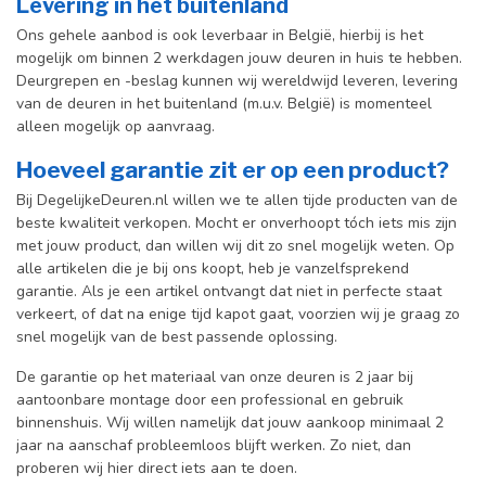
Levering in het buitenland
Ons gehele aanbod is ook leverbaar in België, hierbij is het
mogelijk om binnen 2 werkdagen jouw deuren in huis te hebben.
Deurgrepen en -beslag kunnen wij wereldwijd leveren, levering
van de deuren in het buitenland (m.u.v. België) is momenteel
alleen mogelijk op aanvraag.
Hoeveel garantie zit er op een product?
Bij DegelijkeDeuren.nl willen we te allen tijde producten van de
beste kwaliteit verkopen. Mocht er onverhoopt tóch iets mis zijn
met jouw product, dan willen wij dit zo snel mogelijk weten. Op
alle artikelen die je bij ons koopt, heb je vanzelfsprekend
garantie. Als je een artikel ontvangt dat niet in perfecte staat
verkeert, of dat na enige tijd kapot gaat, voorzien wij je graag zo
snel mogelijk van de best passende oplossing.
De garantie op het materiaal van onze deuren is 2 jaar bij
aantoonbare montage door een professional en gebr
uik
binnenshuis. W
ij willen namelijk dat jouw aankoop minimaal 2
jaar na aanschaf probleemloos blijft werken. Zo niet, dan
proberen wij hier direct iets aan te doen.