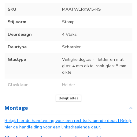
SKU
MAATWERK975-RS
Stijlvorm
Stomp
Deurdesign
4 Vlaks
Deurtype
Scharnier
Glastype
Veiligheidsglas - Helder en mat
glas: 4 mm dikte, rook glas: 5 mm
dikte
Glaskleur
Helder
Deurmaat
Op maat gemaakt
Bekijk alles
Montage
Kozijnmaat
Op maat gemaakt
Bekijk hier de handleiding voor een rechtsdraaiende deur.
| Bekijk
Incl. deurgreep
Standaard Deurgreep Binnendeur
hier de handleiding voor een linksdraaiende deur.
Afdekkap
Incl. zwart kapje