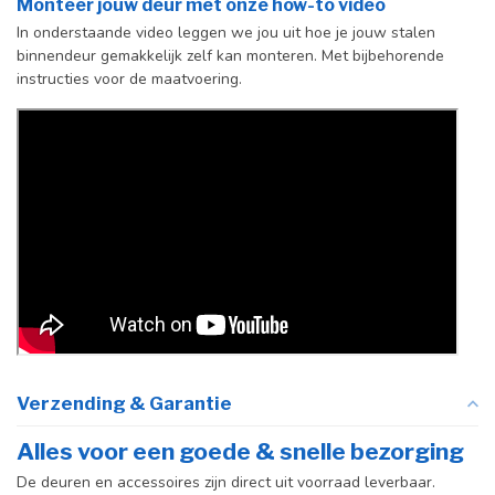
Monteer jouw deur met onze how-to video
vloerscharnier
In onderstaande video leggen we jou uit hoe je jouw stalen
(uitsluitend
binnendeur gemakkelijk zelf kan monteren. Met bijbehorende
taatsdeuren)
instructies voor de maatvoering.
Verzending & Garantie
Alles voor een goede & snelle bezorging
De deuren en accessoires zijn direct uit voorraad leverbaar.