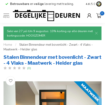
Betrouwbare
en
veilige
levering met tracking.
4.6
/5.0
0
MENU
Sale van 27 juli t/m 9 augustus: 10% korting op alle deuren met
kortingscode: HOOGZOMER
Home
/
Stalen Binnendeur met bovenlicht - Zwart - 4 Vlaks -
Maatwerk - Helder glas
Stalen Binnendeur met bovenlicht - Zwart
- 4 Vlaks - Maatwerk - Helder glas
(0)