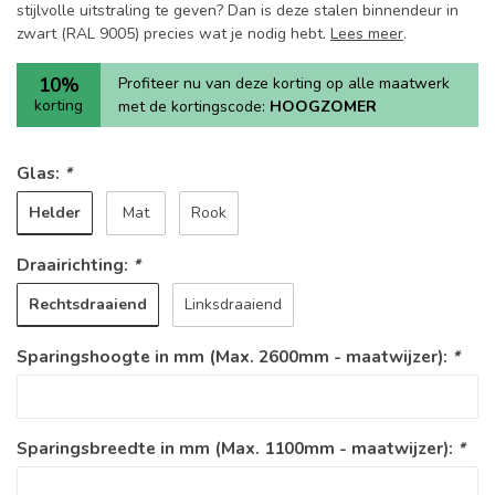
stijlvolle uitstraling te geven? Dan is deze stalen binnendeur in
zwart (RAL 9005) precies wat je nodig hebt.
Lees meer
.
10%
Profiteer nu van deze korting op alle maatwerk
korting
met de kortingscode:
HOOGZOMER
Glas:
*
Helder
Mat
Rook
Draairichting:
*
Rechtsdraaiend
Linksdraaiend
Sparingshoogte in mm (Max. 2600mm - maatwijzer):
*
Sparingsbreedte in mm (Max. 1100mm - maatwijzer):
*