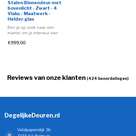
Stalen Binnendeur met
bovenlicht - Zwart - 4
Vlaks - Maatwerk -
Helder glas
Ben je op zoek naar een
manier om je interieur een
moderne en stijlvolle
€999,00
uitstra...
Reviews van onze klanten
(424 beoordelingen)
DegelijkeDeuren.nl
Veldpapendijk 3b