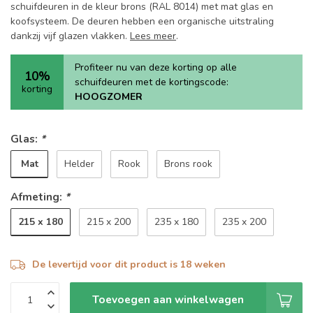
schuifdeuren in de kleur brons (RAL 8014) met mat glas en
koofsysteem. De deuren hebben een organische uitstraling
dankzij vijf glazen vlakken.
Lees meer
.
Profiteer nu van deze korting op alle
10%
schuifdeuren met de kortingscode:
korting
HOOGZOMER
Glas:
*
Mat
Helder
Rook
Brons rook
Afmeting:
*
215 x 180
215 x 200
235 x 180
235 x 200
De levertijd voor dit product is 18 weken
Toevoegen aan winkelwagen