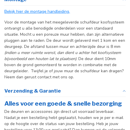
exacte deurmaten in de
producttekst boven dit
Bekijk hier de montage handleiding.
specificatievak.
Voor de montage van het meegeleverde schuifdeur koofsysteem
Incl. deurgreep
ontvangt u alle benodigde onderdelen voor een standaard
situatie. Mocht u een poreuze muur hebben, dan zijn alternatieve
Incl. systeem
pluggen aan te raden. De deur wordt geleverd met 1 kom en een
deurgeep. De afstand tussen muur en achterzijde deur is 8 mm
(indien u meer ruimte wenst, dan dient u achter het koofsysteem
bijvoorbeeld een houten lat te plaatsen).
De deur dient 10mm
boven de grond gemonteerd te worden in combinatie met de
deurgeleider. Twijfel je of jouw muur de schuifdeur kan dragen?
Neem dan gerust contact met ons op.
Verzending & Garantie
Alles voor een goede & snelle bezorging
De deuren en accessoires zijn direct uit voorraad leverbaar.
Nadat je een bestelling hebt geplaatst, houden we je per e-mail
op de hoogte over de status van jouw bestelling. Heb je jouw
bestelling voor 13:00 uur geplaatst? Dan kunnen wij de volgende