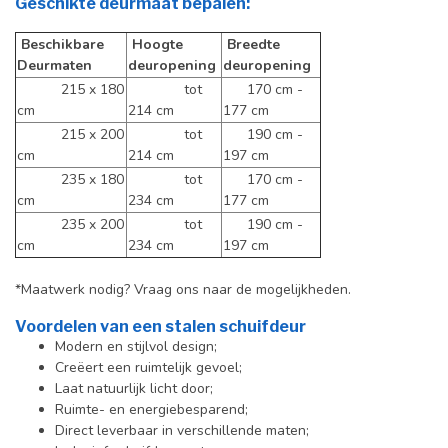
Geschikte deurmaat bepalen:
Beschikbare
Hoogte
Breedte
Deurmaten
deuropening
deuropening
215 x 180
tot
170 cm -
cm
214 cm
177 cm
215 x 200
tot
190 cm -
cm
214 cm
197 cm
235 x 180
tot
170 cm -
cm
234 cm
177 cm
235 x 200
tot
190 cm -
cm
234 cm
197 cm
*Maatwerk nodig? Vraag ons naar de mogelijkheden.
Voordelen van een stalen schuifdeur
Modern en stijlvol design;
Creëert een ruimtelijk gevoel;
Laat natuurlijk licht door;
Ruimte- en energiebesparend;
Direct leverbaar in verschillende maten;