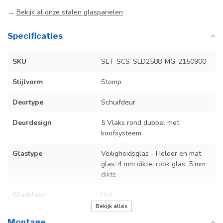
→
Bekijk al onze stalen glaspanelen
Specificaties
SKU
SET-SCS-SLD2588-MG-2150900
Stijlvorm
Stomp
Deurtype
Schuifdeur
Deurdesign
5 Vlaks rond dubbel met
koofsysteem
Glastype
Veiligheidsglas - Helder en mat
glas: 4 mm dikte, rook glas: 5 mm
dikte
Glaskleur
Mat
Bekijk alles
Deurmaat
U kunt een tabel vinden met de
Montage