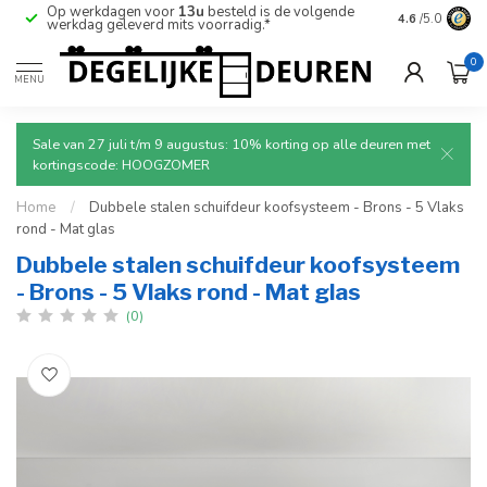
Op werkdagen voor
13u
besteld is de volgende
Ruim aanbod
4.6
/5.0
werkdag geleverd mits voorradig.*
deuren.
0
MENU
Sale van 27 juli t/m 9 augustus: 10% korting op alle deuren met
kortingscode: HOOGZOMER
Home
/
Dubbele stalen schuifdeur koofsysteem - Brons - 5 Vlaks
rond - Mat glas
Dubbele stalen schuifdeur koofsysteem
- Brons - 5 Vlaks rond - Mat glas
(0)