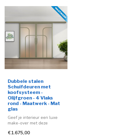
Dubbele stalen
Schuifdeuren met
koofsysteem -
Olijfgroen - 4 Vlaks
rond - Maatwerk - Mat
glas
Geef je interieur een luxe
make-over met deze
stijlvolle stalen schuifdeuren
€1.675,00
in ...