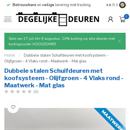
Betrouwbare
en
veilige
levering met tracking.
4.6
/5.0
0
MENU
Sale van 27 juli t/m 9 augustus: 10% korting op alle deuren met
kortingscode: HOOGZOMER
Home
/
Dubbele stalen Schuifdeuren met koofsysteem -
Olijfgroen - 4 Vlaks rond - Maatwerk - Mat glas
Dubbele stalen Schuifdeuren met
koofsysteem - Olijfgroen - 4 Vlaks rond -
Maatwerk - Mat glas
(0)