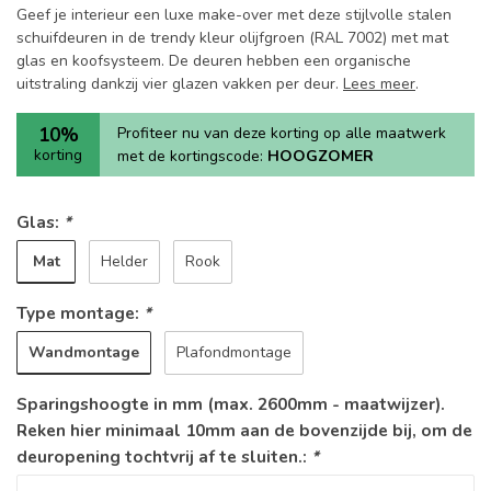
Geef je interieur een luxe make-over met deze stijlvolle stalen
schuifdeuren in de trendy kleur olijfgroen (RAL 7002) met mat
glas en koofsysteem. De deuren hebben een organische
uitstraling dankzij vier glazen vakken per deur.
Lees meer
.
10%
Profiteer nu van deze korting op alle maatwerk
korting
met de kortingscode:
HOOGZOMER
Glas:
*
Mat
Helder
Rook
Type montage:
*
Wandmontage
Plafondmontage
Sparingshoogte in mm (max. 2600mm - maatwijzer).
Reken hier minimaal 10mm aan de bovenzijde bij, om de
deuropening tochtvrij af te sluiten.:
*