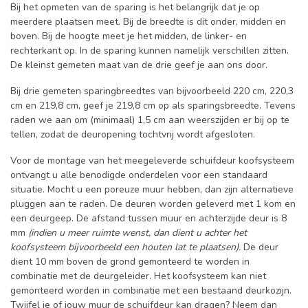
Bij het opmeten van de sparing is het belangrijk dat je op
meerdere plaatsen meet. Bij de breedte is dit onder, midden en
boven. Bij de hoogte meet je het midden, de linker- en
rechterkant op. In de sparing kunnen namelijk verschillen zitten.
De kleinst gemeten maat van de drie geef je aan ons door.
Bij drie gemeten sparingbreedtes van bijvoorbeeld 220 cm, 220,3
cm en 219,8 cm, geef je 219,8 cm op als sparingsbreedte. Tevens
raden we aan om (minimaal) 1,5 cm aan weerszijden er bij op te
tellen, zodat de deuropening tochtvrij wordt afgesloten.
Voor de montage van het meegeleverde schuifdeur koofsysteem
ontvangt u alle benodigde onderdelen voor een standaard
situatie. Mocht u een poreuze muur hebben, dan zijn alternatieve
pluggen aan te raden. De deuren worden geleverd met 1 kom en
een deurgeep. De afstand tussen muur en achterzijde deur is 8
mm
(indien u meer ruimte wenst, dan dient u achter het
koofsysteem bijvoorbeeld een houten lat te plaatsen).
De deur
dient 10 mm boven de grond gemonteerd te worden in
combinatie met de deurgeleider. Het koofsysteem kan niet
gemonteerd worden in combinatie met een bestaand deurkozijn.
Twijfel je of jouw muur de schuifdeur kan dragen? Neem dan