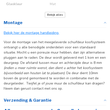
Glaskleur
Mat
Deurmaat
Op maat gemaakt
Bekijk alles
Montage
Incl. deurgreep
Bekijk hier de montage handleiding.
Incl. systeem
Voor de montage van het meegeleverde schuifdeur koofsysteem
ontvangt u alle benodigde onderdelen voor een standaard
situatie. Mocht u een poreuze muur hebben, dan zijn alternatieve
pluggen aan te raden. De deur wordt geleverd met 1 kom en een
deurgeep. De afstand tussen muur en achterzijde deur is 8 mm
(indien u meer ruimte wenst, dan dient u achter het koofsysteem
bijvoorbeeld een houten lat te plaatsen).
De deur dient 10mm
boven de grond gemonteerd te worden in combinatie met de
deurgeleider. Twijfel je of jouw muur de schuifdeur kan dragen?
Neem dan gerust contact met ons op.
Verzending & Garantie