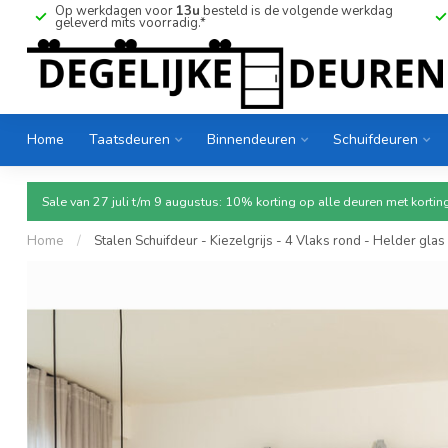
Op werkdagen voor
13u
besteld is de volgende werkdag
geleverd mits voorradig.*
Home
Taatsdeuren
Binnendeuren
Schuifdeuren
Sale van 27 juli t/m 9 augustus: 10% korting op alle deuren met ko
Home
/
Stalen Schuifdeur - Kiezelgrijs - 4 Vlaks rond - Helder glas