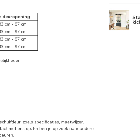
e deuropening
Sta
kic
m - 87 cm
m - 97 cm
m - 87 cm
m - 97 cm
elijkheden.
chuifdeur, zoals specificaties, maatwijzer,
act met ons op. En ben je op zoek naar andere
 deuren.