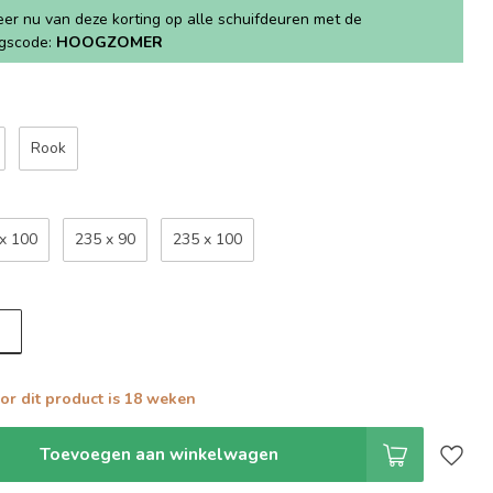
teer nu van deze korting op alle schuifdeuren met de
ngscode:
HOOGZOMER
Rook
x 100
235 x 90
235 x 100
oor dit product is 18 weken
Toevoegen aan winkelwagen