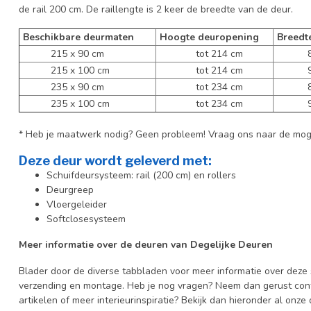
de rail 200 cm. De raillengte is 2 keer de breedte van de deur.
Beschikbare deurmaten
Hoogte deuropening
Breedt
215 x 90 cm
tot 214 cm
83 c
215 x 100 cm
tot 214 cm
93 c
235 x 90 cm
tot 234 cm
83 c
235 x 100 cm
tot 234 cm
93 c
* Heb je maatwerk nodig? Geen probleem! Vraag ons naar de mog
Deze deur wordt geleverd met:
Schuifdeursysteem: rail (200 cm) en rollers
Deurgreep
Vloergeleider
Softclosesysteem
Meer informatie over de deuren van Degelijke Deuren
Blader door de diverse tabbladen voor meer informatie over deze s
verzending en montage. Heb je nog vragen? Neem dan gerust cont
artikelen of meer interieurinspiratie? Bekijk dan hieronder al onze