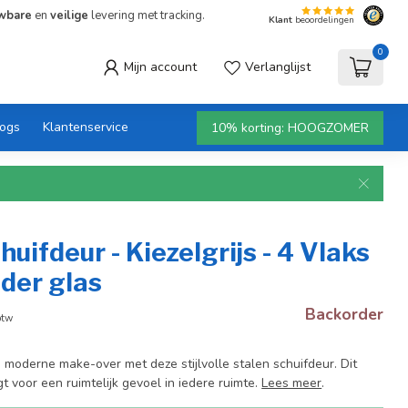
wbare
en
veilige
levering met tracking.
Klant
beoordelingen
0
Mijn account
Verlanglijst
logs
Klantenservice
10% korting: HOOGZOMER
huifdeur - Kiezelgrijs - 4 Vlaks
lder glas
Backorder
btw
n moderne make-over met deze stijlvolle stalen schuifdeur. Dit
t voor een ruimtelijk gevoel in iedere ruimte.
Lees meer
.