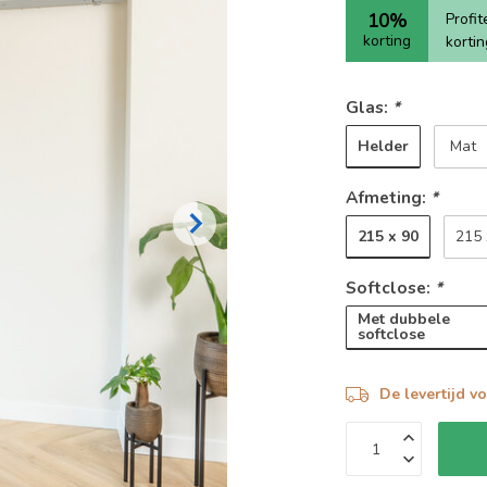
10%
Profi
korting
korti
Glas:
*
Helder
Mat
Afmeting:
*
215 x 90
215 
Softclose:
*
Met dubbele
softclose
De levertijd v