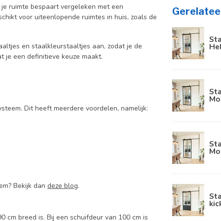
je ruimte bespaart vergeleken met een
Gerelatee
schikt voor uiteenlopende ruimtes in huis, zoals de
Sta
aaltjes en staalkleurstaaltjes aan, zodat je de
Hel
at je een definitieve keuze maakt.
Sta
Mod
steem. Dit heeft meerdere voordelen, namelijk:
Sta
Mo
eem? Bekijk dan
deze blog
.
Sta
kic
0 cm breed is. Bij een schuifdeur van 100 cm is