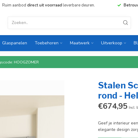
Ruim aanbod
direct uit voorraad
leverbare deuren.
Betrou
Glaspanelen
Toebehoren
Maatwerk
Uitverkoop
B
rtingscode: HOOGZOMER
Stalen Sc
rond - He
€674,95
Incl. 
Geef je interieur ee
elegante design zorg