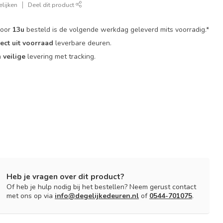
lijken
Deel dit product
voor
13u
besteld is de volgende werkdag geleverd mits voorradig.*
rect uit voorraad
leverbare deuren.
n
veilige
levering met tracking.
Heb je vragen over dit product?
Of heb je hulp nodig bij het bestellen? Neem gerust contact
met ons op via
info@degelijkedeuren.nl
of
0544-701075
.