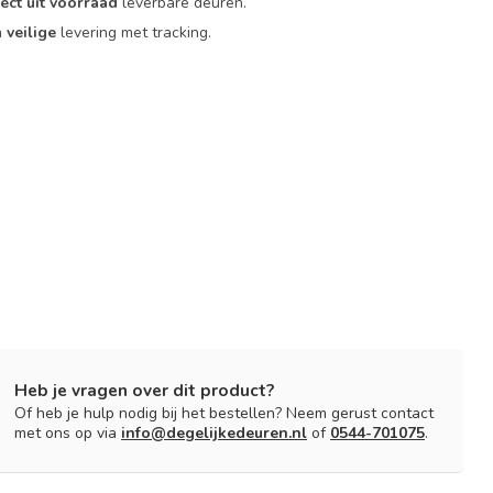
rect uit voorraad
leverbare deuren.
n
veilige
levering met tracking.
Heb je vragen over dit product?
Of heb je hulp nodig bij het bestellen? Neem gerust contact
met ons op via
info@degelijkedeuren.nl
of
0544-701075
.