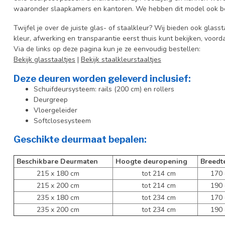
waaronder slaapkamers en kantoren. We hebben dit model ook be
Twijfel je over de juiste glas- of staalkleur? Wij bieden ook glasst
kleur, afwerking en transparantie eerst thuis kunt bekijken, voord
Via de links op deze pagina kun je ze eenvoudig bestellen:
Bekijk glasstaaltjes
|
Bekijk staalkleurstaaltjes
Deze deuren worden geleverd inclusief:
Schuifdeursysteem: rails (200 cm) en rollers
Deurgreep
Vloergeleider
Softclosesysteem
Geschikte deurmaat bepalen:
Beschikbare Deurmaten
Hoogte deuropening
Breedt
215 x 180 cm
tot 214 cm
170 c
215 x 200 cm
tot 214 cm
190 c
235 x 180 cm
tot 234 cm
170 c
235 x 200 cm
tot 234 cm
190 c