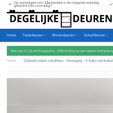
Op werkdagen voor
13u
besteld is de volgende werkdag
geleverd mits voorradig.*
Home
Taatsdeuren
Binnendeuren
Schuifdeuren
Sale van 27 juli t/m 9 augustus: 10% korting op alle deuren met ko
Home
/
Dubbele stalen schuifdeur - Kiezelgrijs - 6 Vlaks met kickp