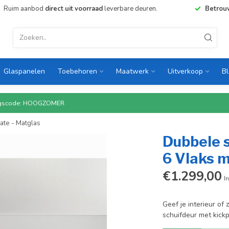
Ruim aanbod
direct uit voorraad
leverbare deuren.
Betrou
Glaspanelen
Toebehoren
Maatwerk
Uitverkoop
B
rtingscode: HOOGZOMER
late - Matglas
Dubbele s
6 Vlaks m
€1.299,00
In
Geef je interieur of
schuifdeur met kickpl