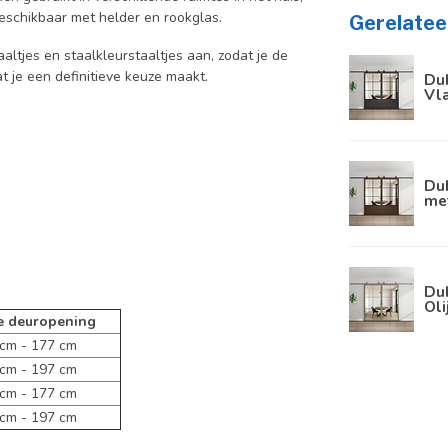
schikbaar met helder en rookglas.
Gerelatee
aaltjes en staalkleurstaaltjes aan, zodat je de
at je een definitieve keuze maakt.
Dub
Vla
Dub
met
Dub
Oli
e deuropening
m - 177 cm
m - 197 cm
m - 177 cm
m - 197 cm