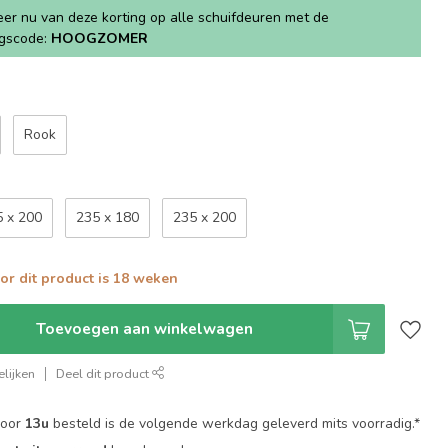
teer nu van deze korting op alle schuifdeuren met de
ngscode:
HOOGZOMER
Rook
5 x 200
235 x 180
235 x 200
oor dit product is 18 weken
Toevoegen aan winkelwagen
lijken
Deel dit product
voor
13u
besteld is de volgende werkdag geleverd mits voorradig.*