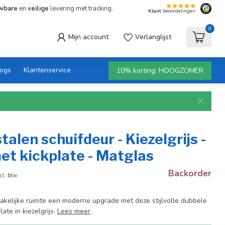
wbare
en
veilige
levering met tracking.
Klant
beoordelingen
0
Mijn account
Verlanglijst
logs
Klantenservice
10% korting: HOOGZOMER
talen schuifdeur - Kiezelgrijs -
et kickplate - Matglas
Backorder
cl. btw
 zakelijke ruimte een moderne upgrade met deze stijlvolle dubbele
ate in kiezelgrijs.
Lees meer
.