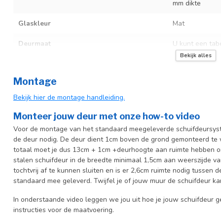
mm dikte
Glaskleur
Mat
Deurmaat
U kunt een tab
producttekst bo
Bekijk alles
Incl. deurgreep
Montage
Incl. systeem
Bekijk hier de montage handleiding.
Monteer jouw deur met onze how-to video
Voor de montage van het standaard meegeleverde schuifdeursyste
de deur nodig. De deur dient 1cm boven de grond gemonteerd te w
totaal moet je dus 13cm + 1cm +deurhoogte aan ruimte hebben o
stalen schuifdeur in de breedte minimaal 1,5cm aan weerszijde 
tochtvrij af te kunnen sluiten en is er 2,6cm ruimte nodig tussen
standaard mee geleverd. Twijfel je of jouw muur de schuifdeur k
In onderstaande video leggen we jou uit hoe je jouw schuifdeur g
instructies voor de maatvoering.