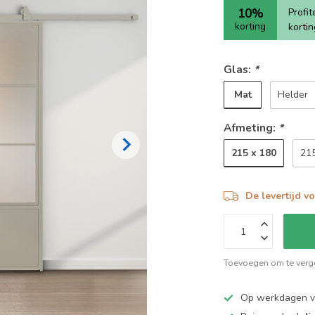
10%
Profi
korting
korti
Glas:
*
Mat
Helder
Afmeting:
*
215 x 180
21
De levertijd v
Toevoegen om te verge
Op werkdagen 