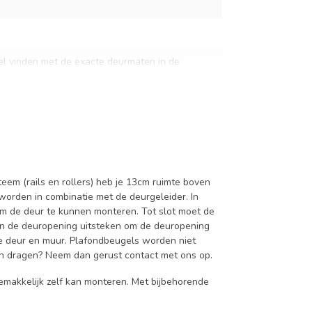
el vinden met de exacte deurmaten in de
ven dit specificatievak.
em (rails en rollers) heb je 13cm ruimte boven
orden in combinatie met de deurgeleider. In
m de deur te kunnen monteren. Tot slot moet de
van de deuropening uitsteken om de deuropening
 de deur en muur. Plafondbeugels worden niet
an dragen? Neem dan gerust contact met ons op.
emakkelijk zelf kan monteren. Met bijbehorende