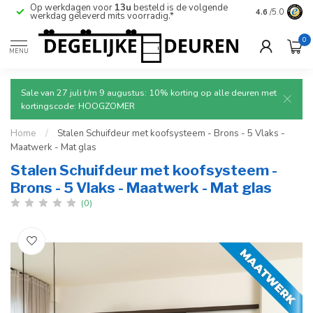
Op werkdagen voor
13u
besteld is de volgende
Ruim aanbod
4.6
/5.0
werkdag geleverd mits voorradig.*
deuren.
0
MENU
Sale van 27 juli t/m 9 augustus: 10% korting op alle deuren met
kortingscode: HOOGZOMER
Home
/
Stalen Schuifdeur met koofsysteem - Brons - 5 Vlaks -
Maatwerk - Mat glas
Stalen Schuifdeur met koofsysteem -
Brons - 5 Vlaks - Maatwerk - Mat glas
(0)