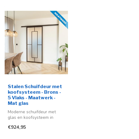
Stalen Schuifdeur met
koofsysteem - Brons -
5 Vlaks - Maatwerk -
Mat glas
Moderne schuifdeur met
glas en koofsysteem in
diverse kleuren en op maat
€924,95
gemaakt...