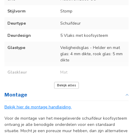
Stijlvorm
Stomp
Deurtype
Schuifdeur
Deurdesign
5 Vlaks met koofsysteem
Glastype
Veiligheidsglas - Helder en mat
glas: 4 mm dikte, rook glas: 5 mm
dikte
Glaskleur
Mat
Deurmaat
Op maat gemaakt
Bekijk alles
Montage
Incl. deurgreep
Bekijk hier de montage handleiding.
Incl. systeem
Voor de montage van het meegeleverde schuifdeur koofsysteem
ontvang je alle benodigde onderdelen voor een standaard
situatie. Mocht je een poreuze muur hebben, dan zijn alternatieve