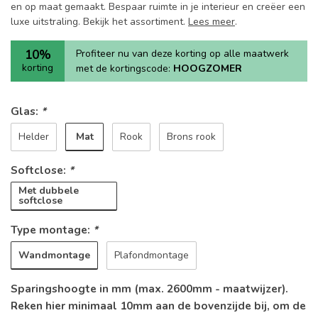
en op maat gemaakt. Bespaar ruimte in je interieur en creëer een
luxe uitstraling. Bekijk het assortiment.
Lees meer
.
10%
Profiteer nu van deze korting op alle maatwerk
korting
met de kortingscode:
HOOGZOMER
Glas:
*
Mat
Helder
Rook
Brons rook
Softclose:
*
Met dubbele
softclose
Type montage:
*
Wandmontage
Plafondmontage
Sparingshoogte in mm (max. 2600mm - maatwijzer).
Reken hier minimaal 10mm aan de bovenzijde bij, om de