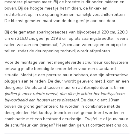
meerdere plaatsen meet. Bij de breedte is dit onder, midden en
boven. Bij de hoogte meet je het midden, de linker- en
rechterkant op. In de sparing kunnen namelijk verschillen zitten.
De kleinst gemeten maat van de drie geef je aan ons door.
Bij drie gemeten sparingbreedtes van bijvoorbeeld 220 cm, 220,3
cm en 219,8 cm, geef je 219,8 cm op als sparingsbreedte. Tevens
raden we aan om (minimaal) 1,5 cm aan weerszijden er bij op te
tellen, zodat de deuropening tochtvrij wordt afgesloten.
Voor de montage van het meegeleverde schuifdeur koofsysteem
ontvang je alle benodigde onderdelen voor een standaard
situatie. Mocht je een poreuze muur hebben, dan zijn alternatieve
pluggen aan te raden. De deur wordt geleverd met 1 kom en een
deurgeep. De afstand tussen muur en achterzijde deur is 8 mm
(indien je meer ruimte wenst, dan dien je achter het koofsysteem
bijvoorbeeld een houten lat te plaatsen).
De deur dient 10mm
boven de grond gemonteerd te worden in combinatie met de
deurgeleider. Het koofsysteem kan niet gemonteerd worden in
combinatie met een bestaand deurkozijn. Twijfel je of jouw muur
de schuifdeur kan dragen? Neem dan gerust contact met ons op.