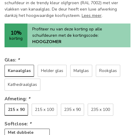
schuifdeur in de trendy kleur olijfgroen (RAL 7002) met vier
vlakken van kanaalglas. De deur heeft een luxe afwerking
dankzij het hoogwaardige koofsysteem.
Lees meer
.
Profiteer nu van deze korting op alle
10%
schuifdeuren met de kortingscode:
korting
HOOGZOMER
Glas:
*
Kanaalglas
Helder glas
Matglas
Rookglas
Kathedraalglas
Afmeting:
*
215 x 90
215 x 100
235 x 90
235 x 100
Softclose:
*
Met dubbele