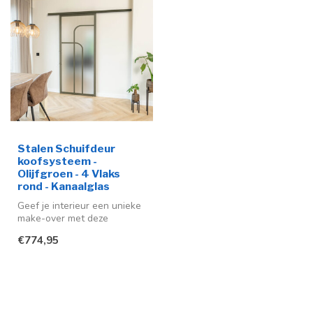
Stalen Schuifdeur
koofsysteem -
Olijfgroen - 4 Vlaks
rond - Kanaalglas
Geef je interieur een unieke
make-over met deze
stijlvolle stalen schuifdeur in
€774,95
...