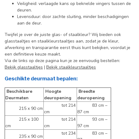
Veiligheid: verlaagde kans op beknelde vingers tussen de
deuren.
Levensduur: door zachte sluiting, minder beschadigingen
aan de deur.
Twijfel je over de juiste glas- of staalkleur? Wij bieden ook
glasstaaltjes en staalkleurstaaltjes aan, zodat je de kleur,
afwerking en transparantie eerst thuis kunt bekijken, voordat je
een definitieve keuze maakt.
Via de links op deze pagina kun je ze eenvoudig bestellen:
Bekijk glasstaaltjes
|
Bekijk staalkleurstaaltjes
Geschikte deurmaat bepalen:
Beschikbare
Hoogte
Breedte
Deurmaten
deuropening
deuropening
tot 214
83 cm –
215 x 90 cm
cm
87 cm
215 x 100
tot 214
93 cm –
cm
cm
97 cm
tot 234
83 cm –
235 x 90 cm