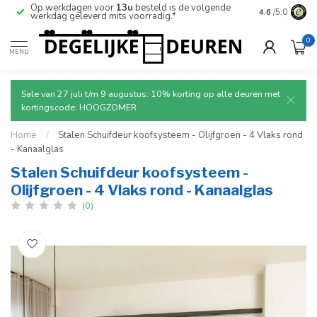
Op werkdagen voor
13u
besteld is de volgende
Ruim aanbod
4.6
/5.0
werkdag geleverd mits voorradig.*
deuren.
0
MENU
Sale van 27 juli t/m 9 augustus: 10% korting op alle deuren met
kortingscode: HOOGZOMER
Home
/
Stalen Schuifdeur koofsysteem - Olijfgroen - 4 Vlaks rond
- Kanaalglas
Stalen Schuifdeur koofsysteem -
Olijfgroen - 4 Vlaks rond - Kanaalglas
(0)