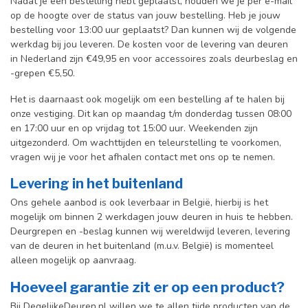
Nadat je een bestelling hebt geplaatst, houden we je per e-mail
op de hoogte over de status van jouw bestelling. Heb je jouw
bestelling voor 13:00 uur geplaatst? Dan kunnen wij de volgende
werkdag bij jou leveren. De kosten voor de levering van deuren
in Nederland zijn €49,95 en voor accessoires zoals deurbeslag en
-grepen €5,50.
Het is daarnaast ook mogelijk om een bestelling af te halen bij
onze vestiging. Dit kan op maandag t/m donderdag tussen 08:00
en 17:00 uur en op vrijdag tot 15:00 uur. Weekenden zijn
uitgezonderd. Om wachttijden en teleurstelling te voorkomen,
vragen wij je voor het afhalen contact met ons op te nemen.
Levering in het buitenland
Ons gehele aanbod is ook leverbaar in België, hierbij is het
mogelijk om binnen 2 werkdagen jouw deuren in huis te hebben.
Deurgrepen en -beslag kunnen wij wereldwijd leveren, levering
van de deuren in het buitenland (m.u.v. België) is momenteel
alleen mogelijk op aanvraag.
Hoeveel garantie zit er op een product?
Bij DegelijkeDeuren.nl willen we te allen tijde producten van de