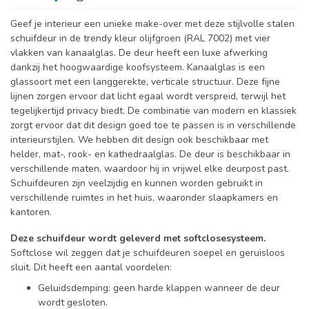
Geef je interieur een unieke make-over met deze stijlvolle stalen
schuifdeur in de trendy kleur olijfgroen (RAL 7002) met vier
vlakken van kanaalglas. De deur heeft een luxe afwerking
dankzij het hoogwaardige koofsysteem. Kanaalglas is een
glassoort met een langgerekte, verticale structuur. Deze fijne
lijnen zorgen ervoor dat licht egaal wordt verspreid, terwijl het
tegelijkertijd privacy biedt. De combinatie van modern en klassiek
zorgt ervoor dat dit design goed toe te passen is in verschillende
interieurstijlen. We hebben dit design ook beschikbaar met
helder, mat-, rook- en kathedraalglas.
De deur is beschikbaar in
verschillende maten, waardoor hij in vrijwel elke deurpost past.
Schuifdeuren zijn veelzijdig en kunnen worden gebruikt in
verschillende ruimtes in het huis, waaronder slaapkamers en
kantoren.
Deze schuifdeur wordt geleverd met softclosesysteem.
Softclose wil zeggen dat je schuifdeuren soepel en geruisloos
sluit. Dit heeft een aantal voordelen:
Geluidsdemping: geen harde klappen wanneer de deur
wordt gesloten.