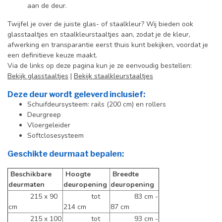
aan de deur.
Twijfel je over de juiste glas- of staalkleur? Wij bieden ook
glasstaaltjes en staalkleurstaaltjes aan, zodat je de kleur,
afwerking en transparantie eerst thuis kunt bekijken, voordat je
een definitieve keuze maakt.
Via de links op deze pagina kun je ze eenvoudig bestellen:
Bekijk glasstaaltjes
|
Bekijk staalkleurstaaltjes
Deze deur wordt geleverd inclusief:
Schuifdeursysteem: rails (200 cm) en rollers
Deurgreep
Vloergeleider
Softclosesysteem
Geschikte deurmaat bepalen:
Beschikbare
Hoogte
Breedte
deurmaten
deuropening
deuropening
215 x 90
tot
83 cm -
cm
214 cm
87 cm
215 x 100
tot
93 cm -