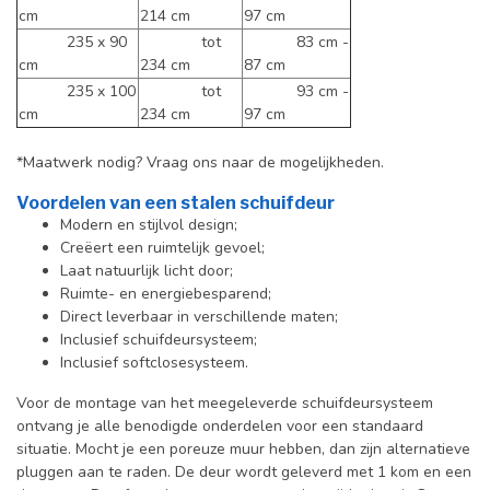
cm
214 cm
97 cm
235 x 90
tot
83 cm -
cm
234 cm
87 cm
235 x 100
tot
93 cm -
cm
234 cm
97 cm
*Maatwerk nodig? Vraag ons naar de mogelijkheden.
Voordelen van een stalen schuifdeur
Modern en stijlvol design;
Creëert een ruimtelijk gevoel;
Laat natuurlijk licht door;
Ruimte- en energiebesparend;
Direct leverbaar in verschillende maten;
Inclusief schuifdeursysteem;
Inclusief softclosesysteem.
Voor de montage van het meegeleverde schuifdeursysteem
ontvang je alle benodigde onderdelen voor een standaard
situatie. Mocht je een poreuze muur hebben, dan zijn alternatieve
pluggen aan te raden. De deur wordt geleverd met 1 kom en een