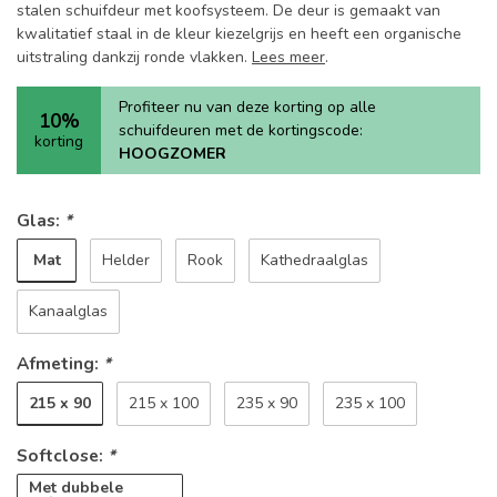
stalen schuifdeur met koofsysteem. De deur is gemaakt van
kwalitatief staal in de kleur kiezelgrijs en heeft een organische
uitstraling dankzij ronde vlakken.
Lees meer
.
Profiteer nu van deze korting op alle
10%
schuifdeuren met de kortingscode:
korting
HOOGZOMER
Glas:
*
Mat
Helder
Rook
Kathedraalglas
Kanaalglas
Afmeting:
*
215 x 90
215 x 100
235 x 90
235 x 100
Softclose:
*
Met dubbele