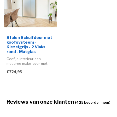
Stalen Schuifdeur met
koofsysteem -
Kiezelgrijs - 2 Vlaks
rond - Matglas
Geef je interieur een
moderne make-over met
deze stijlvolle stalen
€724,95
schuifdeur me...
Reviews van onze klanten
(425 beoordelingen)