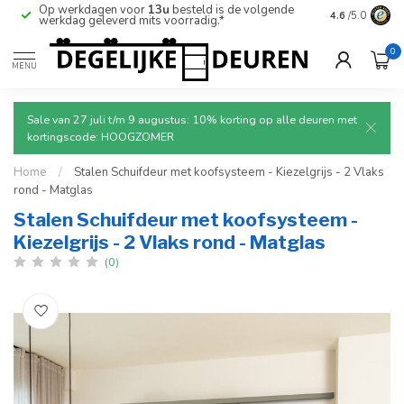
Op werkdagen voor
13u
besteld is de volgende
Ruim aanbod
4.6
/5.0
werkdag geleverd mits voorradig.*
deuren.
0
MENU
Sale van 27 juli t/m 9 augustus: 10% korting op alle deuren met
kortingscode: HOOGZOMER
Home
/
Stalen Schuifdeur met koofsysteem - Kiezelgrijs - 2 Vlaks
rond - Matglas
Stalen Schuifdeur met koofsysteem -
Kiezelgrijs - 2 Vlaks rond - Matglas
(0)