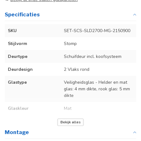
Specificaties
SKU
SET-SCS-SLD2700-MG-2150900
Stijlvorm
Stomp
Deurtype
Schuifdeur incl. koofsysteem
Deurdesign
2 Vlaks rond
Glastype
Veiligheidsglas - Helder en mat
glas: 4 mm dikte, rook glas: 5 mm
dikte
Glaskleur
Mat
Deurmaat
Bekijk de tabel in de producttekst
Bekijk alles
Montage
Incl. deurgreep