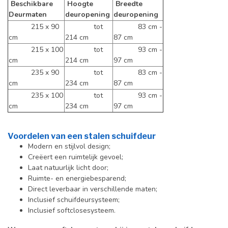
Beschikbare
Hoogte
Breedte
Deurmaten
deuropening
deuropening
215 x 90
tot
83 cm -
cm
214 cm
87 cm
215 x 100
tot
93 cm -
cm
214 cm
97 cm
235 x 90
tot
83 cm -
cm
234 cm
87 cm
235 x 100
tot
93 cm -
cm
234 cm
97 cm
Voordelen van een stalen schuifdeur
Modern en stijlvol design;
Creëert een ruimtelijk gevoel;
Laat natuurlijk licht door;
Ruimte- en energiebesparend;
Direct leverbaar in verschillende maten;
Inclusief schuifdeursysteem;
Inclusief softclosesysteem.