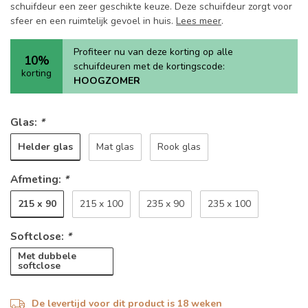
schuifdeur een zeer geschikte keuze. Deze schuifdeur zorgt voor
sfeer en een ruimtelijk gevoel in huis.
Lees meer
.
Profiteer nu van deze korting op alle
10%
schuifdeuren met de kortingscode:
korting
HOOGZOMER
Glas:
*
Helder glas
Mat glas
Rook glas
Afmeting:
*
215 x 90
215 x 100
235 x 90
235 x 100
Softclose:
*
Met dubbele
softclose
De levertijd voor dit product is 18 weken