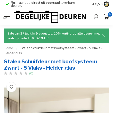
e
Ruim aanbod
direct uit voorraad
leverbare
Betrouwbare
4.6
/5.0
deuren.
0
MENU
Sale van 27 juli t/m 9 augustus: 10% korting op alle deuren met
kortingscode: HOOGZOMER
Home
/
Stalen Schuifdeur met koofsysteem - Zwart - 5 Vlaks -
Helder glas
Stalen Schuifdeur met koofsysteem -
Zwart - 5 Vlaks - Helder glas
(0)