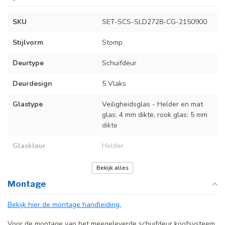
SKU
SET-SCS-SLD2728-CG-2150900
Stijlvorm
Stomp
Deurtype
Schuifdeur
Deurdesign
5 Vlaks
Glastype
Veiligheidsglas - Helder en mat
glas: 4 mm dikte, rook glas: 5 mm
dikte
Glaskleur
Helder
Deurmaat
U kunt een tabel vinden met de
Bekijk alles
exacte deurmaten in de
Montage
producttekst boven dit
specificatievak.
Bekijk hier de montage handleiding.
Incl. deurgreep
Voor de montage van het meegeleverde schuifdeur koofsysteem