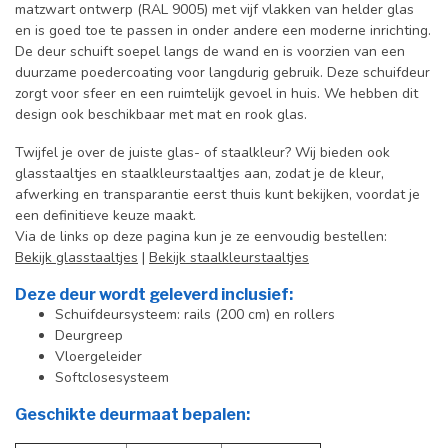
matzwart ontwerp (RAL 9005) met vijf vlakken van helder glas
en is goed toe te passen in onder andere een moderne inrichting.
D
e deur schuift soepel langs de wand en is voorzien van een
duurzame poedercoating voor langdurig gebruik.
Deze schuifdeur
zorgt voor sfeer en een ruimtelijk gevoel in huis.
We hebben dit
design ook beschikbaar met mat en rook glas.
Twijfel je over de juiste glas- of staalkleur? Wij bieden ook
glasstaaltjes en staalkleurstaaltjes aan, zodat je de kleur,
afwerking en transparantie eerst thuis kunt bekijken, voordat je
een definitieve keuze maakt.
Via de links op deze pagina kun je ze eenvoudig bestellen:
Bekijk glasstaaltjes
|
Bekijk staalkleurstaaltjes
Deze deur wordt geleverd inclusief:
Schuifdeursysteem: rails (200 cm) en rollers
Deurgreep
Vloergeleider
Softclosesysteem
Geschikte deurmaat bepalen: