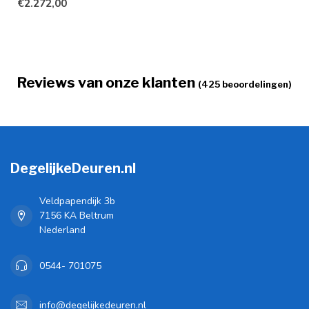
€2.272,00
bieden d...
Reviews van onze klanten
(425 beoordelingen)
DegelijkeDeuren.nl
Veldpapendijk 3b
7156 KA Beltrum
Nederland
0544- 701075
info@degelijkedeuren.nl