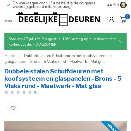
Op werkdagen voor
13u
besteld is de volgende
Ruim aanbod
4.6
/5.0
werkdag geleverd mits voorradig.*
deuren.
0
MENU
Sale van 27 juli t/m 9 augustus: 10% korting op alle deuren met
kortingscode: HOOGZOMER
Home
/
Dubbele stalen Schuifdeuren met koofsysteem en
glaspanelen - Brons - 5 Vlaks rond - Maatwerk - Mat glas
Dubbele stalen Schuifdeuren met
koofsysteem en glaspanelen - Brons - 5
Vlaks rond - Maatwerk - Mat glas
(0)