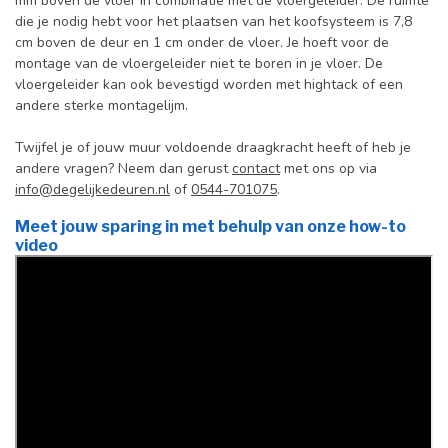
mm boven de vloer in combinatie met de vloergeleider. De ruimte
die je nodig hebt voor het plaatsen van het koofsysteem is 7,8
cm boven de deur en 1 cm onder de vloer. Je hoeft voor de
montage van de vloergeleider niet te boren in je vloer. De
vloergeleider kan ook bevestigd worden met hightack of een
andere sterke montagelijm.
Twijfel je of jouw muur voldoende draagkracht heeft of heb je
andere vragen? Neem dan gerust
contact
met ons op via
info@degelijkedeuren.nl
of
0544-701075
.
Meet jouw sparing in met behulp van onze how-to
video