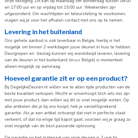
onze vestiging. Dit kan op maandag t/m donderdag tussen 08:00
en 17:00 uur en op vrijdag tot 15:00 uur. Weekenden zijn
uitgezonderd. Om wachttijden en teleurstelling te voorkomen,
vragen wij je voor het afhalen contact met ons op te nemen.
Levering in het buitenland
Ons gehele aanbod is ook leverbaar in België, hierbij is het
mogelijk om binnen 2 werkdagen jouw deuren in huis te hebben.
Deurgrepen en -beslag kunnen wij wereldwijd leveren, levering
van de deuren in het buitenland (m.u.v. België) is momenteel
alleen mogelijk op aanvraag.
Hoeveel garantie zit er op een product?
Bij DegelijkeDeuren.nl willen we te allen tijde producten van de
beste kwaliteit verkopen. Mocht er onverhoopt tóch iets mis zijn
met jouw product, dan willen wij dit zo snel mogelijk weten. Op
alle artikelen die je bij ons koopt, heb je vanzelfsprekend
garantie. Als je een artikel ontvangt dat niet in perfecte staat
verkeert, of dat na enige tijd kapot gaat, voorzien wij je graag zo
snel mogelijk van de best passende oplossing.
De garantie op het materiaal van onze deuren is 2 jaar bij