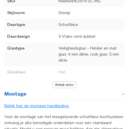
SKU
Maatwerk2979-SC-MG
Stijlvorm
Stomp
Deurtype
Schuifdeur
Deurdesign
5 Vlaks rond dubbel
Glastype
Veiligheidsglas - Helder en mat
glas: 4 mm dikte, rook glas: 5 mm
dikte
Glaskleur
Mat
Deurmaat
Op maat gemaakt
Bekijk alles
Montage
Incl. deurgreep
Bekijk hier de montage handleiding.
Incl. systeem
Voor de montage van het meegeleverde schuifdeur koofsysteem
ontvang je alle benodigde onderdelen voor een standaard
situatie. Mocht u een poreuze muur hebben, dan zijn alternatieve