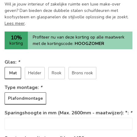
Wil je jouw interieur of zakelijke ruimte een luxe make-over
geven? Dan bieden deze dubbele stalen schuifdeuren met
koofsysteem en glaspanelen de stijlvolle oplossing die je zoekt.
Lees meer
.
10%
Profiteer nu van deze korting op alle maatwerk
korting
met de kortingscode:
HOOGZOMER
Glas:
*
Mat
Helder
Rook
Brons rook
Type montage:
*
Plafondmontage
Sparingshoogte in mm (Max. 2600mm - maatwijzer): *:
*