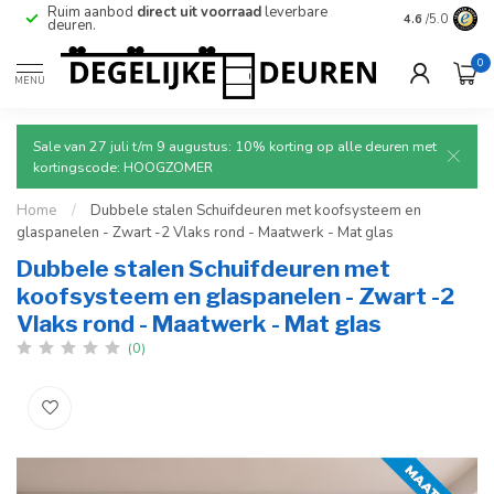
erbare
Betrouwbare
en
veilige
levering met tracking.
4.6
/5.0
0
MENU
Sale van 27 juli t/m 9 augustus: 10% korting op alle deuren met
kortingscode: HOOGZOMER
Home
/
Dubbele stalen Schuifdeuren met koofsysteem en
glaspanelen - Zwart -2 Vlaks rond - Maatwerk - Mat glas
Dubbele stalen Schuifdeuren met
koofsysteem en glaspanelen - Zwart -2
Vlaks rond - Maatwerk - Mat glas
(0)