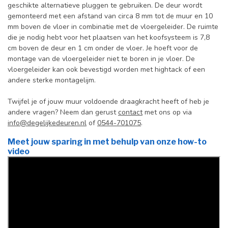
geschikte alternatieve pluggen te gebruiken. De deur wordt
gemonteerd met een afstand van circa 8 mm tot de muur en 10
mm boven de vloer in combinatie met de vloergeleider. De ruimte
die je nodig hebt voor het plaatsen van het koofsysteem is 7,8
cm boven de deur en 1 cm onder de vloer. Je hoeft voor de
montage van de vloergeleider niet te boren in je vloer. De
vloergeleider kan ook bevestigd worden met hightack of een
andere sterke montagelijm.
Twijfel je of jouw muur voldoende draagkracht heeft of heb je
andere vragen? Neem dan gerust
contact
met ons op via
info@degelijkedeuren.nl
of
0544-701075
.
Meet jouw sparing in met behulp van onze how-to
video