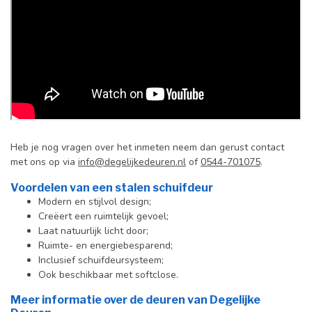
Heb je nog vragen over het inmeten neem dan gerust contact
met ons op via
info@degelijkedeuren.nl
of
0544-701075
.
Voordelen van een stalen schuifdeur
Modern en stijlvol design;
Creëert een ruimtelijk gevoel;
Laat natuurlijk licht door;
Ruimte- en energiebesparend;
Inclusief schuifdeursysteem;
Ook beschikbaar met softclose.
Meer informatie over de deuren van Degelijke