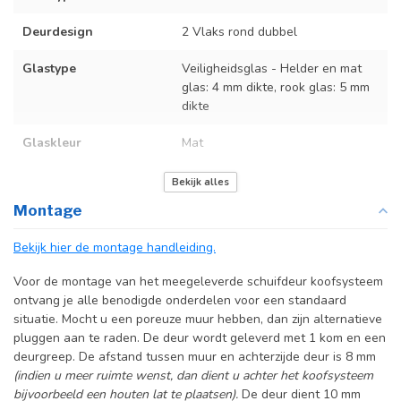
Deurdesign
2 Vlaks rond dubbel
Glastype
Veiligheidsglas - Helder en mat
glas: 4 mm dikte, rook glas: 5 mm
dikte
Glaskleur
Mat
Deurmaat
Op maat gemaakt
Bekijk alles
Montage
Incl. deurgreep
Bekijk hier de montage handleiding.
Incl. systeem
Voor de montage van het meegeleverde schuifdeur koofsysteem
ontvang je alle benodigde onderdelen voor een standaard
situatie. Mocht u een poreuze muur hebben, dan zijn alternatieve
pluggen aan te raden. De deur wordt geleverd met 1 kom en een
deurgreep. De afstand tussen muur en achterzijde deur is 8 mm
(indien u meer ruimte wenst, dan dient u achter het koofsysteem
bijvoorbeeld een houten lat te plaatsen).
De deur dient 10 mm