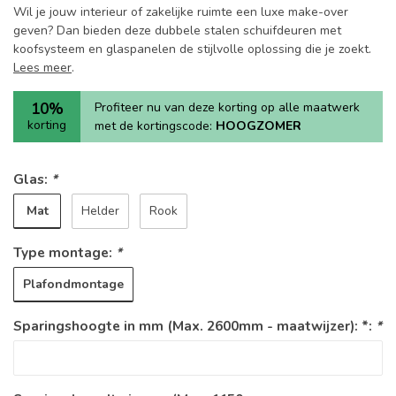
Wil je jouw interieur of zakelijke ruimte een luxe make-over
geven? Dan bieden deze dubbele stalen schuifdeuren met
koofsysteem en glaspanelen de stijlvolle oplossing die je zoekt.
Lees meer
.
10%
Profiteer nu van deze korting op alle maatwerk
korting
met de kortingscode:
HOOGZOMER
Glas:
*
Mat
Helder
Rook
Type montage:
*
Plafondmontage
Sparingshoogte in mm (Max. 2600mm - maatwijzer): *:
*