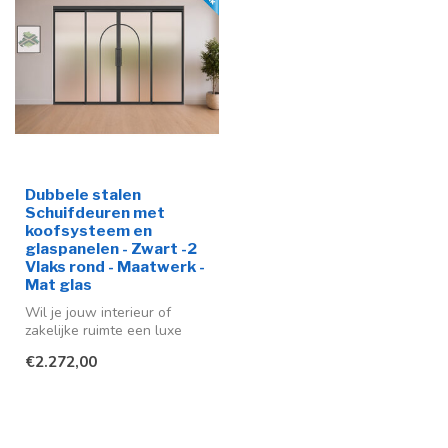
Dubbele stalen
Schuifdeuren met
koofsysteem en
glaspanelen - Zwart -2
Vlaks rond - Maatwerk -
Mat glas
Wil je jouw interieur of
zakelijke ruimte een luxe
make-over geven? Dan
€2.272,00
bieden d...