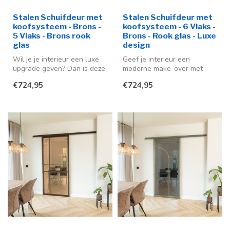
Stalen Schuifdeur met
Stalen Schuifdeur met
koofsysteem - Brons -
koofsysteem - 6 Vlaks -
5 Vlaks - Brons rook
Brons - Rook glas - Luxe
glas
design
Wil je je interieur een luxe
Geef je interieur een
upgrade geven? Dan is deze
moderne make-over met
stalen schuifdeur een ze...
deze stijlvolle stalen
€724,95
€724,95
schuifdeur me...