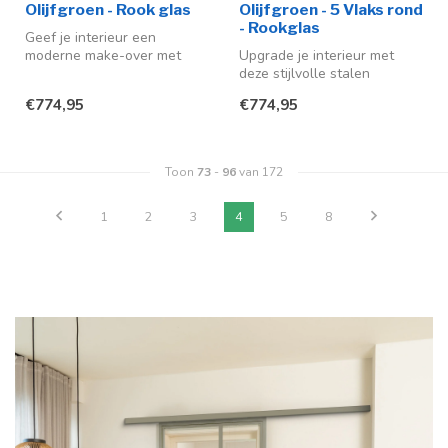
Olijfgroen - Rook glas
Olijfgroen - 5 Vlaks rond
- Rookglas
Geef je interieur een
moderne make-over met
Upgrade je interieur met
deze stijlvolle stalen
deze stijlvolle stalen
schuifdeur me...
schuifdeur in de trendy kleur
€774,95
€774,95
ol...
Toon
73
-
96
van 172
1
2
3
4
5
8