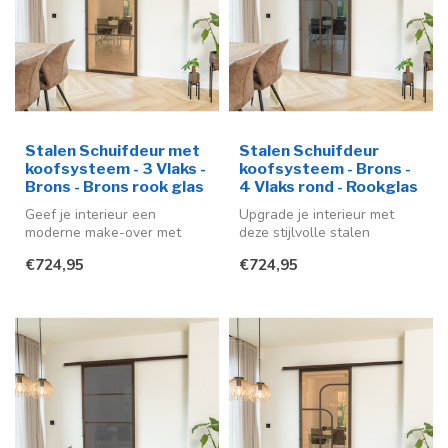
Stalen Schuifdeur met
Stalen Schuifdeur
koofsysteem - 3 Vlaks -
koofsysteem - Brons -
Brons - Brons rook glas
4 Vlaks rond - Rookglas
Geef je interieur een
Upgrade je interieur met
moderne make-over met
deze stijlvolle stalen
deze stijlvolle stalen
schuifdeur in de kleur brons
€724,95
€724,95
schuifdeur me...
(RA...