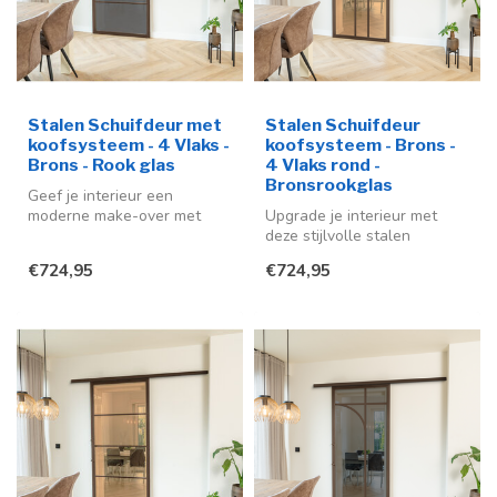
Stalen Schuifdeur met
Stalen Schuifdeur
koofsysteem - 4 Vlaks -
koofsysteem - Brons -
Brons - Rook glas
4 Vlaks rond -
Bronsrookglas
Geef je interieur een
moderne make-over met
Upgrade je interieur met
deze stijlvolle stalen
deze stijlvolle stalen
schuifdeur me...
schuifdeur in de kleur brons
€724,95
€724,95
(RA...