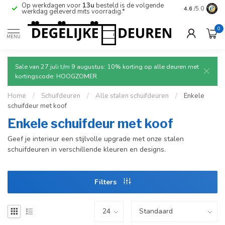
Op werkdagen voor
13u
besteld is de volgende
Ruim aanbod
4.6
/5.0
werkdag geleverd mits voorradig.*
deuren.
0
MENU
Sale van 27 juli t/m 9 augustus: 10% korting op alle deuren met
kortingscode: HOOGZOMER
Home
/
Schuifdeuren
/
Alle stalen schuifdeuren
/
Enkele
schuifdeur met koof
Enkele schuifdeur met koof
Geef je interieur een stijlvolle upgrade met onze stalen
schuifdeuren in verschillende kleuren en designs.
Filters