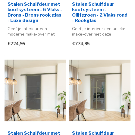
Stalen Schuifdeur met
Stalen Schuifdeur
koofsysteem - 6 Vlaks -
koofsysteem -
Brons - Brons rook glas
Olijfgroen - 2 Vlaks rond
- Luxe design
- Rookglas
Geef je interieur een
Geef je interieur een unieke
moderne make-over met
make-over met deze
deze stijlvolle stalen
stijlvolle stalen schuifdeur in
€724,95
€774,95
schuifdeur me...
...
Stalen Schuifdeur met
Stalen Schuifdeur