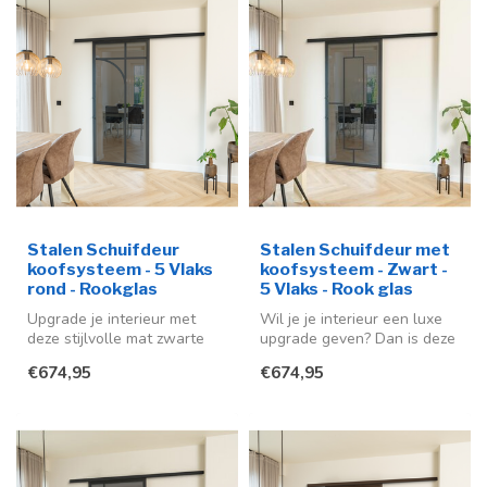
Stalen Schuifdeur
Stalen Schuifdeur met
koofsysteem - 5 Vlaks
koofsysteem - Zwart -
rond - Rookglas
5 Vlaks - Rook glas
Upgrade je interieur met
Wil je je interieur een luxe
deze stijlvolle mat zwarte
upgrade geven? Dan is deze
stalen schuifdeur (RAL
stalen schuifdeur een ze...
€674,95
€674,95
9005)...