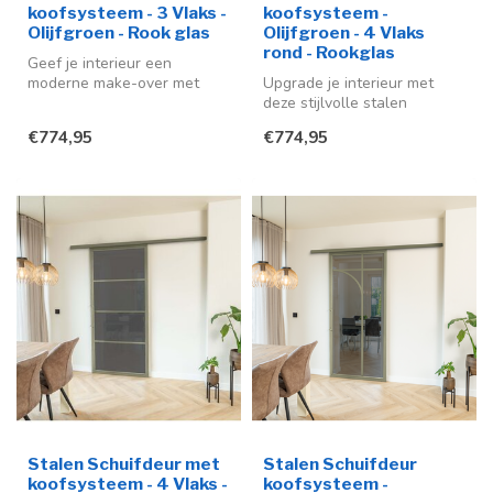
koofsysteem - 3 Vlaks -
koofsysteem -
Olijfgroen - Rook glas
Olijfgroen - 4 Vlaks
rond - Rookglas
Geef je interieur een
moderne make-over met
Upgrade je interieur met
deze stijlvolle stalen
deze stijlvolle stalen
schuifdeur me...
schuifdeur in de trendy kleur
€774,95
€774,95
ol...
Stalen Schuifdeur met
Stalen Schuifdeur
koofsysteem - 4 Vlaks -
koofsysteem -