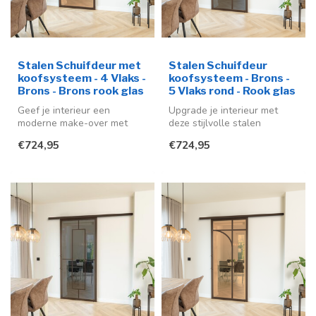
Stalen Schuifdeur met
Stalen Schuifdeur
koofsysteem - 4 Vlaks -
koofsysteem - Brons -
Brons - Brons rook glas
5 Vlaks rond - Rook glas
Geef je interieur een
Upgrade je interieur met
moderne make-over met
deze stijlvolle stalen
deze stijlvolle stalen
schuifdeur in de kleur brons
€724,95
€724,95
schuifdeur me...
(RA...