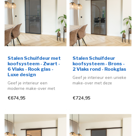
Stalen Schuifdeur met
Stalen Schuifdeur
koofsysteem - Zwart -
koofsysteem - Brons -
6 Vlaks - Rook glas -
2 Vlaks rond - Rookglas
Luxe design
Geef je interieur een unieke
Geef je interieur een
make-over met deze
moderne make-over met
stijlvolle stalen schuifdeur in
deze stijlvolle stalen
...
€674,95
€724,95
schuifdeur me...