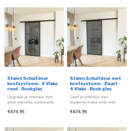
Stalen Schuifdeur
Stalen Schuifdeur met
koofsysteem - 4 Vlaks
koofsysteem - Zwart -
rond - Rookglas
4 Vlaks - Rook glas
Upgrade je interieur met
Geef je interieur een
deze stijlvolle matzwarte
moderne make-over met
stalen schuifdeur (RAL
deze stijlvolle stalen
€674,95
€674,95
9005) ...
schuifdeur me...