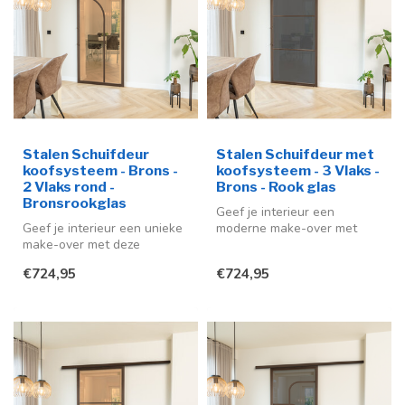
Stalen Schuifdeur
Stalen Schuifdeur met
koofsysteem - Brons -
koofsysteem - 3 Vlaks -
2 Vlaks rond -
Brons - Rook glas
Bronsrookglas
Geef je interieur een
Geef je interieur een unieke
moderne make-over met
make-over met deze
deze stijlvolle stalen
stijlvolle stalen schuifdeur in
schuifdeur me...
€724,95
€724,95
...