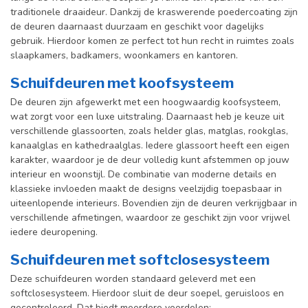
traditionele draaideur. Dankzij de kraswerende poedercoating zijn
de deuren daarnaast duurzaam en geschikt voor dagelijks
gebruik. Hierdoor komen ze perfect tot hun recht in ruimtes zoals
slaapkamers, badkamers, woonkamers en kantoren.
Schuifdeuren met koofsysteem
De deuren zijn afgewerkt met een hoogwaardig koofsysteem,
wat zorgt voor een luxe uitstraling. Daarnaast heb je keuze uit
verschillende glassoorten, zoals helder glas, matglas, rookglas,
kanaalglas en kathedraalglas. Iedere glassoort heeft een eigen
karakter, waardoor je de deur volledig kunt afstemmen op jouw
interieur en woonstijl. De combinatie van moderne details en
klassieke invloeden maakt de designs veelzijdig toepasbaar in
uiteenlopende interieurs. Bovendien zijn de deuren verkrijgbaar in
verschillende afmetingen, waardoor ze geschikt zijn voor vrijwel
iedere deuropening.
Schuifdeuren met softclosesysteem
Deze schuifdeuren worden standaard geleverd met een
softclosesysteem. Hierdoor sluit de deur soepel, geruisloos en
gecontroleerd. Dat biedt meerdere voordelen: