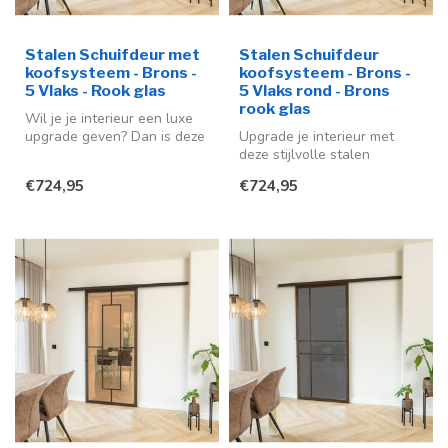
Stalen Schuifdeur met
Stalen Schuifdeur
koofsysteem - Brons -
koofsysteem - Brons -
5 Vlaks - Rook glas
5 Vlaks rond - Brons
rook glas
Wil je je interieur een luxe
upgrade geven? Dan is deze
Upgrade je interieur met
stalen schuifdeur een ze...
deze stijlvolle stalen
schuifdeur in de kleur brons
€724,95
€724,95
(RA...