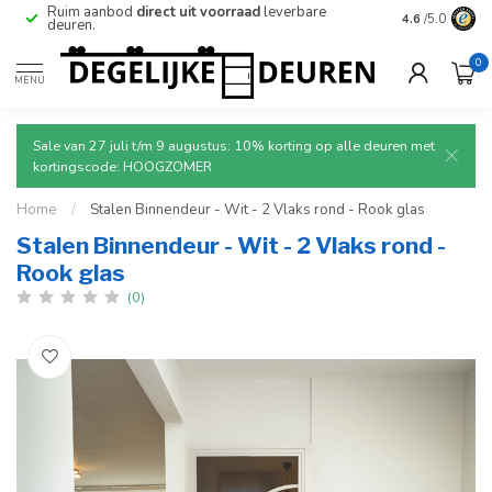
e
Ruim aanbod
direct uit voorraad
leverbare
Betrouwbare
4.6
/5.0
deuren.
0
MENU
Sale van 27 juli t/m 9 augustus: 10% korting op alle deuren met
kortingscode: HOOGZOMER
Home
/
Stalen Binnendeur - Wit - 2 Vlaks rond - Rook glas
Stalen Binnendeur - Wit - 2 Vlaks rond -
Rook glas
(0)