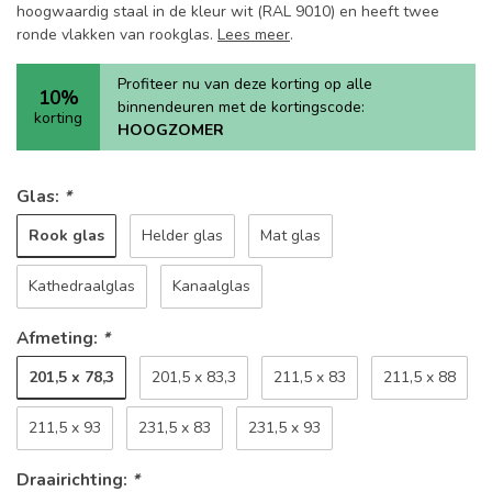
hoogwaardig staal in de kleur wit (RAL 9010) en heeft twee
ronde vlakken van rookglas.
Lees meer
.
Profiteer nu van deze korting op alle
10%
binnendeuren met de kortingscode:
korting
HOOGZOMER
Glas:
*
Rook glas
Helder glas
Mat glas
Kathedraalglas
Kanaalglas
Afmeting:
*
201,5 x 78,3
201,5 x 83,3
211,5 x 83
211,5 x 88
211,5 x 93
231,5 x 83
231,5 x 93
Draairichting:
*