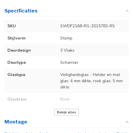
Specificaties
SKU
SWDF2168-RG-2015783-RS
Stijlvorm
Stomp
Deurdesign
3 Vlaks
Deurtype
Scharnier
Glastype
Veiligheidsglas - Helder en mat
glas: 4 mm dikte, rook glas: 5 mm
dikte
Glaskleur
Rook
Deurmaat
De exacte deurmaten vind je in de
Bekijk alles
producttekst
Montage
Kozijnmaat
De exacte kozijnmaten vind je in