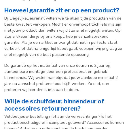
Hoeveel garantie zit er op een product?
Bij DegelijkeDeuren.nl willen we te allen tijde producten van de
beste kwaliteit verkopen. Mocht er onverhoopt tóch iets mis zijn
met jouw product, dan willen wij dit zo snel mogelijk weten. Op
alle artikelen die je bij ons koopt, heb je vanzelfsprekend
garantie. Als je een artikel ontvangt dat niet in perfecte staat
verkeert, of dat na enige tijd kapot gaat, voorzien wij je graag zo
snel mogelijk van de best passende oplossing.
De garantie op het materiaal van onze deuren is 2 jaar bij
aantoonbare montage door een professional en gebr
uik
binnenshuis. W
ij willen namelijk dat jouw aankoop minimaal 2
jaar na aanschaf probleemloos blijft werken. Zo niet, dan
proberen wij hier direct iets aan te doen.
Wil je de schuifdeur, binnendeur of
accessoires retourneren?
Voldoet jouw bestelling niet aan de verwachtingen? Is het
product beschadigd of incompleet geleverd? Accessoires kunnen
binnen 14 dagen na ontvangst van de bestelling worden