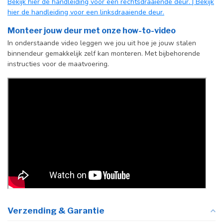
Bekijk hier de handleiding voor een rechtsdraaiende deur.
| Bekijk
de producttekst
hier de handleiding voor een linksdraaiende deur.
Incl. deurgreep
Monteer jouw deur met onze how-to-video
In onderstaande video leggen we jou uit hoe je jouw stalen
Afdekkap
Incl. zwart kapje
binnendeur gemakkelijk zelf kan monteren. Met bijbehorende
vloerscharnier
instructies voor de maatvoering.
(uitsluitend
taatsdeuren)
Verzending & Garantie