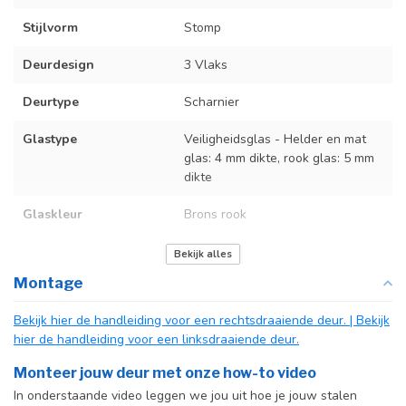
Stijlvorm
Stomp
Deurdesign
3 Vlaks
Deurtype
Scharnier
Glastype
Veiligheidsglas - Helder en mat
glas: 4 mm dikte, rook glas: 5 mm
dikte
Glaskleur
Brons rook
Deurmaat
Op maat gemaakt
Bekijk alles
Montage
Kozijnmaat
Op maat gemaakt
Bekijk hier de handleiding voor een rechtsdraaiende deur.
| Bekijk
Incl. deurgreep
Standaard Deurgreep Binnendeur
hier de handleiding voor een linksdraaiende deur.
Afdekkap
Incl. zwart kapje
Monteer jouw deur met onze how-to video
vloerscharnier
In onderstaande video leggen we jou uit hoe je jouw stalen
(uitsluitend