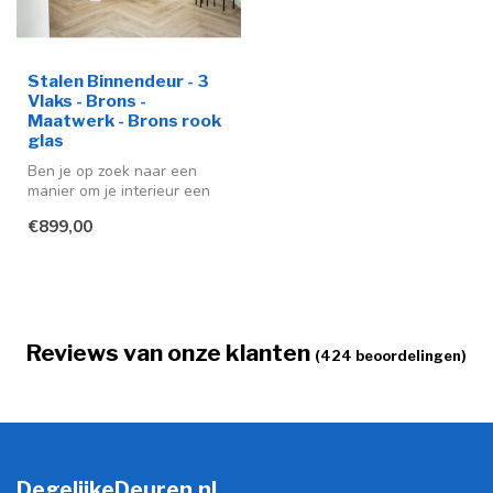
Stalen Binnendeur - 3
Vlaks - Brons -
Maatwerk - Brons rook
glas
Ben je op zoek naar een
manier om je interieur een
moderne en stijlvolle
€899,00
uitstra...
Reviews van onze klanten
(424 beoordelingen)
DegelijkeDeuren.nl