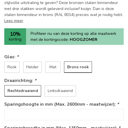
stijlvolle uitstraling te geven? Deze bronzen stalen binnendeur
met drie vlakken wordt geleverd inclusief kozijn. Dan is deze
stalen binnendeur in brons (RAL 8014) precies wat je nodig hebt.
Lees meer
.
10%
Profiteer nu van deze korting op alle maatwerk
korting
met de kortingscode:
HOOGZOMER
Glas:
*
Brons rook
Rook
Helder
Mat
Draairichting:
*
Rechtsdraaiend
Linksdraaiend
Sparingshoogte in mm (Max. 2600mm - maatwijzer):
*
Sparingsbreedte in mm (Max. 1150mm - maatwijzer):
*