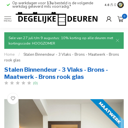
Op werkdagen voor
13u
besteld is de volgende
Ruim aanbod
4.6
/5.0
werkdag geleverd mits voorradig.*
deuren.
0
MENU
Sale van 27 juli t/m 9 augustus: 10% korting op alle deuren met
kortingscode: HOOGZOMER
Home
/
Stalen Binnendeur - 3 Vlaks - Brons - Maatwerk - Brons
rook glas
Stalen Binnendeur - 3 Vlaks - Brons -
Maatwerk - Brons rook glas
(0)