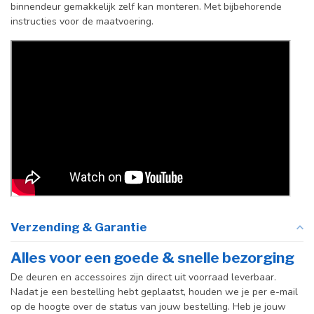
binnendeur gemakkelijk zelf kan monteren. Met bijbehorende
taatsdeuren)
instructies voor de maatvoering.
Verzending & Garantie
Alles voor een goede & snelle bezorging
De deuren en accessoires zijn direct uit voorraad leverbaar.
Nadat je een bestelling hebt geplaatst, houden we je per e-mail
op de hoogte over de status van jouw bestelling. Heb je jouw