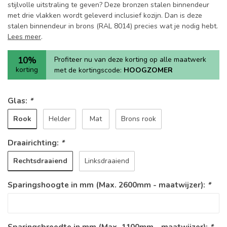
stijlvolle uitstraling te geven? Deze bronzen stalen binnendeur
met drie vlakken wordt geleverd inclusief kozijn. Dan is deze
stalen binnendeur in brons (RAL 8014) precies wat je nodig hebt.
Lees meer
.
10%
Profiteer nu van deze korting op alle maatwerk
korting
met de kortingscode:
HOOGZOMER
Glas:
*
Rook
Helder
Mat
Brons rook
Draairichting:
*
Rechtsdraaiend
Linksdraaiend
Sparingshoogte in mm (Max. 2600mm - maatwijzer):
*
Sparingsbreedte in mm (Max. 1100mm - maatwijzer):
*