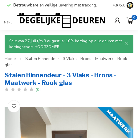
Betrouwbare
en
veilige
levering met tracking.
4.6
/5.0
0
MENU
Sale van 27 juli t/m 9 augustus: 10% korting op alle deuren met
kortingscode: HOOGZOMER
Home
/
Stalen Binnendeur - 3 Vlaks - Brons - Maatwerk - Rook
glas
Stalen Binnendeur - 3 Vlaks - Brons -
Maatwerk - Rook glas
(0)