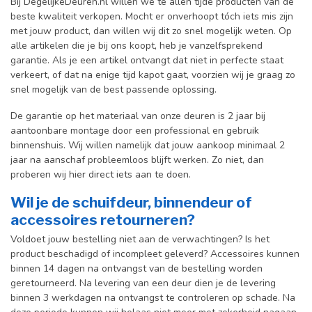
Bij DegelijkeDeuren.nl willen we te allen tijde producten van de
beste kwaliteit verkopen. Mocht er onverhoopt tóch iets mis zijn
met jouw product, dan willen wij dit zo snel mogelijk weten. Op
alle artikelen die je bij ons koopt, heb je vanzelfsprekend
garantie. Als je een artikel ontvangt dat niet in perfecte staat
verkeert, of dat na enige tijd kapot gaat, voorzien wij je graag zo
snel mogelijk van de best passende oplossing.
De garantie op het materiaal van onze deuren is 2 jaar bij
aantoonbare montage door een professional en gebr
uik
binnenshuis. W
ij willen namelijk dat jouw aankoop minimaal 2
jaar na aanschaf probleemloos blijft werken. Zo niet, dan
proberen wij hier direct iets aan te doen.
Wil je de schuifdeur, binnendeur of
accessoires retourneren?
Voldoet jouw bestelling niet aan de verwachtingen? Is het
product beschadigd of incompleet geleverd? Accessoires kunnen
binnen 14 dagen na ontvangst van de bestelling worden
geretourneerd. Na levering van een deur dien je de levering
binnen 3 werkdagen na ontvangst te controleren op schade. Na