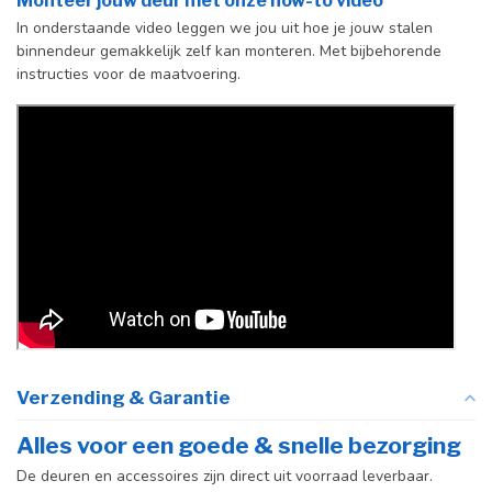
Monteer jouw deur met onze how-to video
vloerscharnier
In onderstaande video leggen we jou uit hoe je jouw stalen
(uitsluitend
binnendeur gemakkelijk zelf kan monteren. Met bijbehorende
taatsdeuren)
instructies voor de maatvoering.
Verzending & Garantie
Alles voor een goede & snelle bezorging
De deuren en accessoires zijn direct uit voorraad leverbaar.