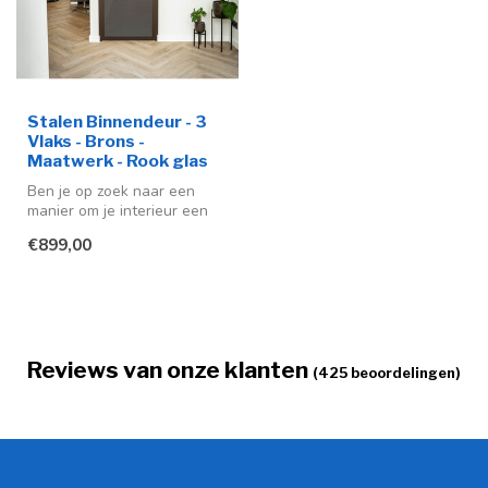
Stalen Binnendeur - 3
Vlaks - Brons -
Maatwerk - Rook glas
Ben je op zoek naar een
manier om je interieur een
moderne en stijlvolle
€899,00
uitstra...
Reviews van onze klanten
(425 beoordelingen)