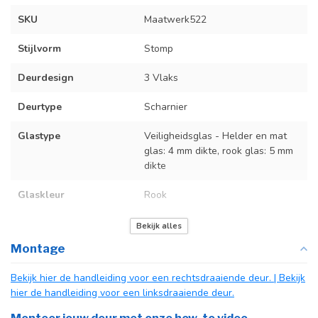
SKU
Maatwerk522
Stijlvorm
Stomp
Deurdesign
3 Vlaks
Deurtype
Scharnier
Glastype
Veiligheidsglas - Helder en mat
glas: 4 mm dikte, rook glas: 5 mm
dikte
Glaskleur
Rook
Deurmaat
Op maat gemaakt
Bekijk alles
Montage
Kozijnmaat
Op maat gemaakt
Bekijk hier de handleiding voor een rechtsdraaiende deur.
| Bekijk
Incl. deurgreep
Standaard Deurgreep Binnendeur
hier de handleiding voor een linksdraaiende deur.
Afdekkap
Incl. zwart kapje