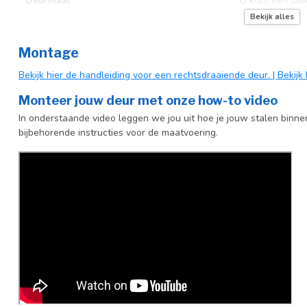
Deurmaat
U kunt een tab
producttekst bo
Bekijk alles
Kozijnmaat
U kunt een tab
Montage
producttekst bo
Bekijk hier de handleiding voor een rechtsdraaiende deur.
| Bekij
Incl. deurgreep
Standaard Deu
Monteer jouw deur met onze how-to video
Afdekkap vloerscharnier (uitsluitend
Incl. zwart kapj
In onderstaande video leggen we jou uit hoe je jouw stalen binne
taatsdeuren)
bijbehorende instructies voor de maatvoering.