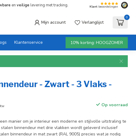
wbare
en
veilige
levering met tracking.
Klant
beoordelingen
0
Mijn account
Verlanglijst
logs
Klantenservice
10% korting: HOOGZOMER
nnendeur - Zwart - 3 Vlaks -
Op voorraad
btw
een manier om je interieur een moderne en stijlvolle uitstraling te
stalen binnendeur met drie vlakken wordt geleverd inclusief
stalen binnendeur in mat zwart (RAL 9005) precies wat je nodig