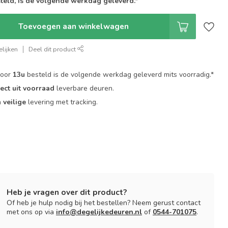
teld, is de volgende werkdag geleverd.*
Toevoegen aan winkelwagen
lijken
Deel dit product
voor
13u
besteld is de volgende werkdag geleverd mits voorradig.*
rect uit voorraad
leverbare deuren.
n
veilige
levering met tracking.
Heb je vragen over dit product?
Of heb je hulp nodig bij het bestellen? Neem gerust contact
met ons op via
info@degelijkedeuren.nl
of
0544-701075
.