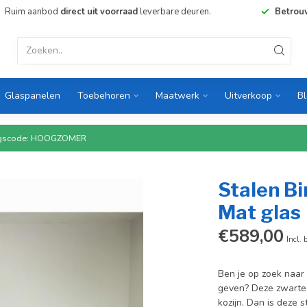
Ruim aanbod
direct uit voorraad
leverbare deuren.
Betrou
Glaspanelen
Toebehoren
Maatwerk
Uitverkoop
B
rtingscode: HOOGZOMER
Stalen Bi
Mat glas
€589,00
Incl. 
Ben je op zoek naar 
geven? Deze zwarte 
kozijn. Dan is deze 