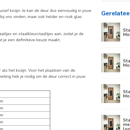
usief kozijn. Je kan de deur dus eenvoudig in jouw
Gerelatee
bij ons vinden, maar ook helder en rook glas
Sta
aaltjes en staalkleurstaaltjes aan, zodat je de
Mod
at je een definitieve keuze maakt.
Sta
Mo
als het kozijn. Voor het plaatsen van de
meting heb je nodig om de deur correct in jouw
Sta
Mo
cm
cm
cm
Sta
cm
met
lo
cm