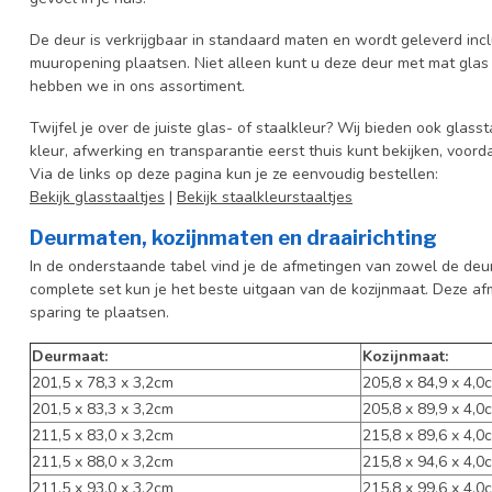
De deur is verkrijgbaar in standaard maten en wordt geleverd incl
muuropening plaatsen. Niet alleen kunt u deze deur met mat glas 
hebben we in ons assortiment.
Twijfel je over de juiste glas- of staalkleur? Wij bieden ook glasst
kleur, afwerking en transparantie eerst thuis kunt bekijken, voord
Via de links op deze pagina kun je ze eenvoudig bestellen:
Bekijk glasstaaltjes
|
Bekijk staalkleurstaaltjes
Deurmaten, kozijnmaten en draairichting
In de onderstaande tabel vind je de afmetingen van zowel de deur 
complete set kun je het beste uitgaan van de kozijnmaat. Deze af
sparing te plaatsen.
Deurmaat:
Kozijnmaat:
201,5 x 78,3 x 3,2cm
205,8 x 84,9 x 4,0
201,5 x 83,3 x 3,2cm
205,8 x 89,9 x 4,0
211,5 x 83,0 x 3,2cm
215,8 x 89,6 x 4,0
211,5 x 88,0 x 3,2cm
215,8 x 94,6 x 4,0
211,5 x 93,0 x 3,2cm
215,8 x 99,6 x 4,0