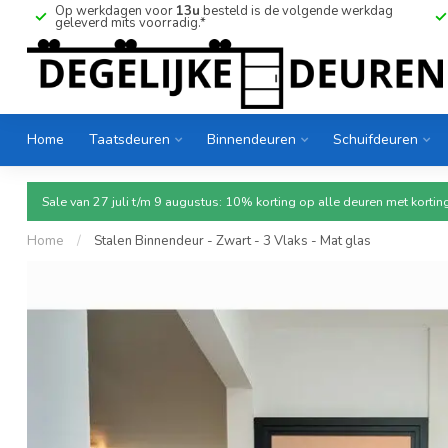
Op werkdagen voor
13u
besteld is de volgende werkdag
geleverd mits voorradig.*
Home
Taatsdeuren
Binnendeuren
Schuifdeuren
Sale van 27 juli t/m 9 augustus: 10% korting op alle deuren met ko
Home
/
Stalen Binnendeur - Zwart - 3 Vlaks - Mat glas