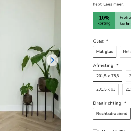
hebt.
Lees meer
.
10%
Profi
korting
korti
Glas:
*
Mat glas
Hel
Afmeting:
*
201,5 x 78,3
2
231,5 x 93
21
Draairichting:
*
Rechtsdraaiend