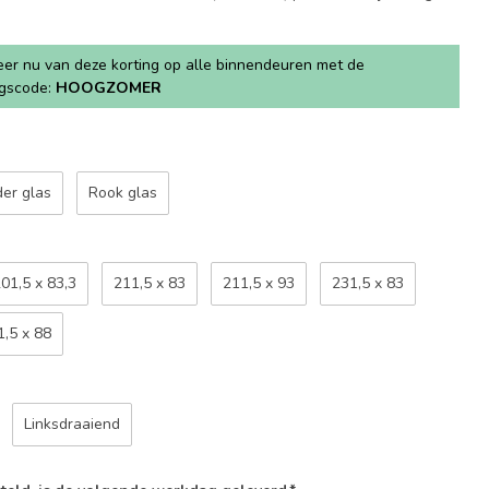
teer nu van deze korting op alle binnendeuren met de
ngscode:
HOOGZOMER
der glas
Rook glas
01,5 x 83,3
211,5 x 83
211,5 x 93
231,5 x 83
1,5 x 88
Linksdraaiend