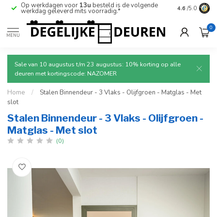
Op werkdagen voor
13u
besteld is de volgende
Ruim aanbod
4.6
/5.0
werkdag geleverd mits voorradig.*
deuren.
0
MENU
Sale van 10 augustus t/m 23 augustus: 10% korting op alle
deuren met kortingscode: NAZOMER
Home
/
Stalen Binnendeur - 3 Vlaks - Olijfgroen - Matglas - Met
slot
Stalen Binnendeur - 3 Vlaks - Olijfgroen -
Matglas - Met slot
(0)