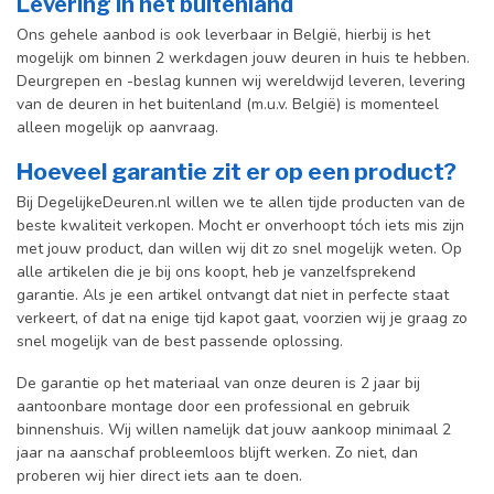
Levering in het buitenland
Ons gehele aanbod is ook leverbaar in België, hierbij is het
mogelijk om binnen 2 werkdagen jouw deuren in huis te hebben.
Deurgrepen en -beslag kunnen wij wereldwijd leveren, levering
van de deuren in het buitenland (m.u.v. België) is momenteel
alleen mogelijk op aanvraag.
Hoeveel garantie zit er op een product?
Bij DegelijkeDeuren.nl willen we te allen tijde producten van de
beste kwaliteit verkopen. Mocht er onverhoopt tóch iets mis zijn
met jouw product, dan willen wij dit zo snel mogelijk weten. Op
alle artikelen die je bij ons koopt, heb je vanzelfsprekend
garantie. Als je een artikel ontvangt dat niet in perfecte staat
verkeert, of dat na enige tijd kapot gaat, voorzien wij je graag zo
snel mogelijk van de best passende oplossing.
De garantie op het materiaal van onze deuren is 2 jaar bij
aantoonbare montage door een professional en gebr
uik
binnenshuis. W
ij willen namelijk dat jouw aankoop minimaal 2
jaar na aanschaf probleemloos blijft werken. Zo niet, dan
proberen wij hier direct iets aan te doen.