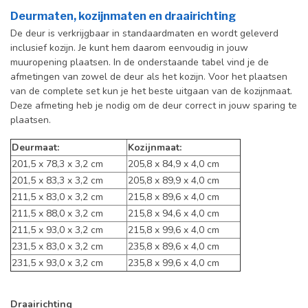
Deurmaten, kozijnmaten en draairichting
De deur is verkrijgbaar in standaardmaten en wordt geleverd
inclusief kozijn. Je kunt hem daarom eenvoudig in jouw
muuropening plaatsen.
In de onderstaande tabel vind je de
afmetingen van zowel de deur als het kozijn. Voor het plaatsen
van de complete set kun je het beste uitgaan van de kozijnmaat.
Deze afmeting heb je nodig om de deur correct in jouw sparing te
plaatsen.
Deurmaat:
Kozijnmaat:
201,5 x 78,3 x 3,2 cm
205,8 x 84,9 x 4,0 cm
201,5 x 83,3 x 3,2 cm
205,8 x 89,9 x 4,0 cm
211,5 x 83,0 x 3,2 cm
215,8 x 89,6 x 4,0 cm
211,5 x 88,0 x 3,2 cm
215,8 x 94,6 x 4,0 cm
211,5 x 93,0 x 3,2 cm
215,8 x 99,6 x 4,0 cm
231,5 x 83,0 x 3,2 cm
235,8 x 89,6 x 4,0 cm
231,5 x 93,0 x 3,2 cm
235,8 x 99,6 x 4,0 cm
Draairichting