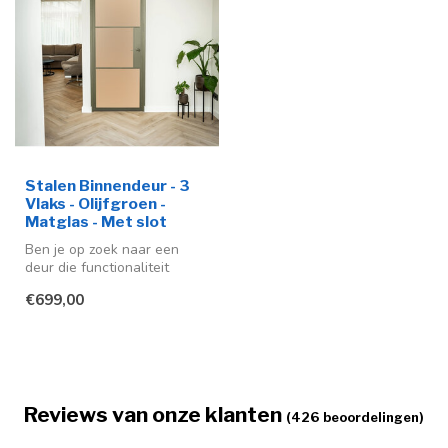
Stalen Binnendeur - 3
Vlaks - Olijfgroen -
Matglas - Met slot
Ben je op zoek naar een
deur die functionaliteit
combineert met design? Dan
€699,00
past...
Reviews van onze klanten
(426 beoordelingen)