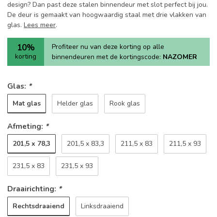
design? Dan past deze stalen binnendeur met slot perfect bij jou.
De deur is gemaakt van hoogwaardig staal met drie vlakken van
glas.
Lees meer
.
10%
Profiteer nu van deze korting op alle
korting
binnendeuren met de kortingscode:
NAZOMER
Glas:
*
Mat glas
Helder glas
Rook glas
Afmeting:
*
201,5 x 78,3
201,5 x 83,3
211,5 x 83
211,5 x 93
231,5 x 83
231,5 x 93
Draairichting:
*
Rechtsdraaiend
Linksdraaiend