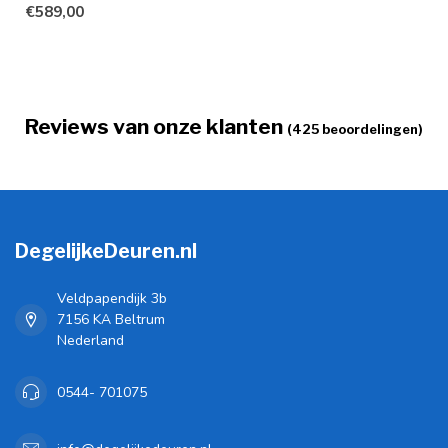
€589,00
uitstra...
Reviews van onze klanten
(425 beoordelingen)
DegelijkeDeuren.nl
Veldpapendijk 3b
7156 KA Beltrum
Nederland
0544- 701075