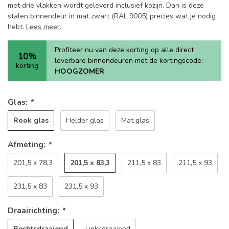
met drie vlakken wordt geleverd inclusief kozijn. Dan is deze
stalen binnendeur in mat zwart (RAL 9005) precies wat je nodig
hebt.
Lees meer
.
Profiteer nu van deze korting op alle direct
10%
leverbare binnendeuren met de kortingscode:
korting
HOOGZOMER
Glas:
*
Rook glas
Helder glas
Mat glas
Afmeting:
*
201,5 x 83,3
201,5 x 78,3
211,5 x 83
211,5 x 93
231,5 x 83
231,5 x 93
Draairichting:
*
Rechtsdraaiend
Linksdraaiend