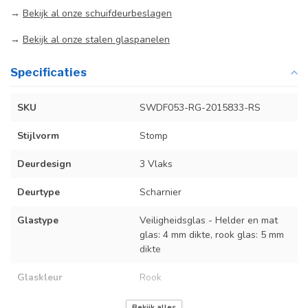
→
Bekijk al onze schuifdeurbeslagen
→
Bekijk al onze stalen glaspanelen
Specificaties
SKU
SWDF053-RG-2015833-RS
Stijlvorm
Stomp
Deurdesign
3 Vlaks
Deurtype
Scharnier
Glastype
Veiligheidsglas - Helder en mat
glas: 4 mm dikte, rook glas: 5 mm
dikte
Glaskleur
Rook
Deurmaat
U kunt een tabel vinden met de
Bekijk alles