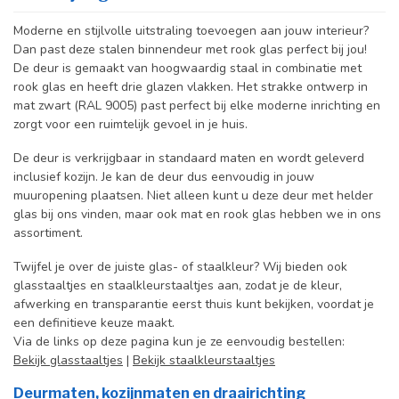
Moderne en stijlvolle uitstraling toevoegen aan jouw interieur?
Dan past deze stalen binnendeur met rook glas perfect bij jou!
De deur is gemaakt van hoogwaardig staal in combinatie met
rook glas en heeft drie glazen vlakken. Het strakke ontwerp in
mat zwart (RAL 9005) past perfect bij elke moderne inrichting en
zorgt voor een ruimtelijk gevoel in je huis.
De deur is verkrijgbaar in standaard maten en wordt geleverd
inclusief kozijn. Je kan de deur dus eenvoudig in jouw
muuropening plaatsen. Niet alleen kunt u deze deur met helder
glas bij ons vinden, maar ook mat en rook glas hebben we in ons
assortiment.
Twijfel je over de juiste glas- of staalkleur? Wij bieden ook
glasstaaltjes en staalkleurstaaltjes aan, zodat je de kleur,
afwerking en transparantie eerst thuis kunt bekijken, voordat je
een definitieve keuze maakt.
Via de links op deze pagina kun je ze eenvoudig bestellen:
Bekijk glasstaaltjes
|
Bekijk staalkleurstaaltjes
Deurmaten, kozijnmaten en draairichting