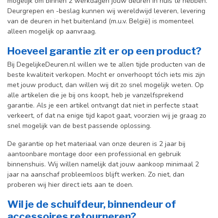
mogelijk om binnen 2 werkdagen jouw deuren in huis te hebben.
Deurgrepen en -beslag kunnen wij wereldwijd leveren, levering
van de deuren in het buitenland (m.u.v. België) is momenteel
alleen mogelijk op aanvraag.
Hoeveel garantie zit er op een product?
Bij DegelijkeDeuren.nl willen we te allen tijde producten van de
beste kwaliteit verkopen. Mocht er onverhoopt tóch iets mis zijn
met jouw product, dan willen wij dit zo snel mogelijk weten. Op
alle artikelen die je bij ons koopt, heb je vanzelfsprekend
garantie. Als je een artikel ontvangt dat niet in perfecte staat
verkeert, of dat na enige tijd kapot gaat, voorzien wij je graag zo
snel mogelijk van de best passende oplossing.
De garantie op het materiaal van onze deuren is 2 jaar bij
aantoonbare montage door een professional en gebr
uik
binnenshuis. W
ij willen namelijk dat jouw aankoop minimaal 2
jaar na aanschaf probleemloos blijft werken. Zo niet, dan
proberen wij hier direct iets aan te doen.
Wil je de schuifdeur, binnendeur of
accessoires retourneren?