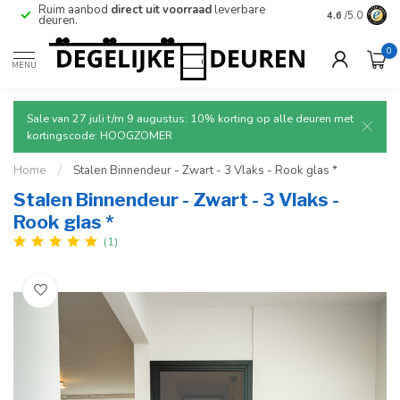
e
Ruim aanbod
direct uit voorraad
leverbare
Betrouwbare
4.6
/5.0
deuren.
0
MENU
Sale van 27 juli t/m 9 augustus: 10% korting op alle deuren met
kortingscode: HOOGZOMER
Home
/
Stalen Binnendeur - Zwart - 3 Vlaks - Rook glas *
Stalen Binnendeur - Zwart - 3 Vlaks -
Rook glas *
(1)