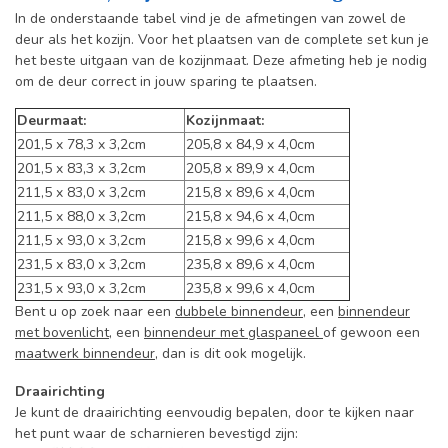
In de onderstaande tabel vind je de afmetingen van zowel de
deur als het kozijn. Voor het plaatsen van de complete set kun je
het beste uitgaan van de kozijnmaat. Deze afmeting heb je nodig
om de deur correct in jouw sparing te plaatsen.
Deurmaat:
Kozijnmaat:
201,5 x 78,3 x 3,2cm
205,8 x 84,9 x 4,0cm
201,5 x 83,3 x 3,2cm
205,8 x 89,9 x 4,0cm
211,5 x 83,0 x 3,2cm
215,8 x 89,6 x 4,0cm
211,5 x 88,0 x 3,2cm
215,8 x 94,6 x 4,0cm
211,5 x 93,0 x 3,2cm
215,8 x 99,6 x 4,0cm
231,5 x 83,0 x 3,2cm
235,8 x 89,6 x 4,0cm
231,5 x 93,0 x 3,2cm
235,8 x 99,6 x 4,0cm
Bent u op zoek naar een
dubbele binnendeur
, een
binnendeur
met bovenlicht
, een
binnendeur met glaspaneel
of gewoon een
maatwerk binnendeur
, dan is dit ook mogelijk.
Draairichting
Je kunt de draairichting eenvoudig bepalen, door te kijken naar
het punt waar de scharnieren bevestigd zijn: