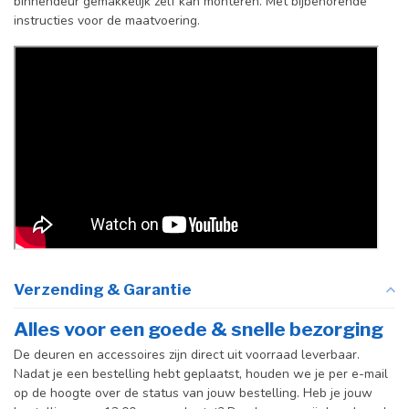
binnendeur gemakkelijk zelf kan monteren. Met bijbehorende
instructies voor de maatvoering.
Incl. deurgreep
Standaard Deurgreep Binnendeur
Afdekkap
Incl. zwart kapje
vloerscharnier
(uitsluitend
taatsdeuren)
Verzending & Garantie
Alles voor een goede & snelle bezorging
De deuren en accessoires zijn direct uit voorraad leverbaar.
Nadat je een bestelling hebt geplaatst, houden we je per e-mail
op de hoogte over de status van jouw bestelling. Heb je jouw