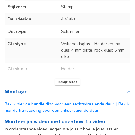
Stijlvorm
Stomp
Deurdesign
4 Vlaks
Deurtype
Scharnier
Glastype
Veiligheidsglas - Helder en mat
glas: 4 mm dikte, rook glas: 5 mm
dikte
Glaskleur
Helder
Deurmaat
U kunt een tabel vinden met de
Bekijk alles
exacte deurmaten in de
Montage
producttekst boven dit
specificatievak.
Bekijk hier de handleiding voor een rechtsdraaiende deur.
| Bekijk
hier de handleiding voor een linksdraaiende deur.
Kozijnmaat
U kunt een tabel vinden met de
exacte kozijnmaten in de
Monteer jouw deur met onze how-to video
producttekst boven dit
In onderstaande video leggen we jou uit hoe je jouw stalen
specificatievak.