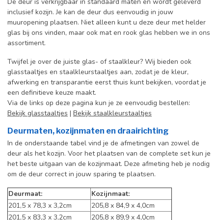
De deur is verkrijgbaar in standaard maten en wordt geleverd
inclusief kozijn. Je kan de deur dus eenvoudig in jouw
muuropening plaatsen. Niet alleen kunt u deze deur met helder
glas bij ons vinden, maar ook mat en rook glas hebben we in ons
assortiment.
Twijfel je over de juiste glas- of staalkleur? Wij bieden ook
glasstaaltjes en staalkleurstaaltjes aan, zodat je de kleur,
afwerking en transparantie eerst thuis kunt bekijken, voordat je
een definitieve keuze maakt.
Via de links op deze pagina kun je ze eenvoudig bestellen:
Bekijk glasstaaltjes
|
Bekijk staalkleurstaaltjes
Deurmaten, kozijnmaten en draairichting
In de onderstaande tabel vind je de afmetingen van zowel de
deur als het kozijn. Voor het plaatsen van de complete set kun je
het beste uitgaan van de kozijnmaat. Deze afmeting heb je nodig
om de deur correct in jouw sparing te plaatsen.
Deurmaat:
Kozijnmaat:
201,5 x 78,3 x 3,2cm
205,8 x 84,9 x 4,0cm
201,5 x 83,3 x 3,2cm
205,8 x 89,9 x 4,0cm