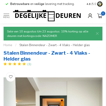
Betrouwbare
en
veilige
levering met tracking.
4.6
/5.0
0
MENU
Sale van 10 augustus t/m 23 augustus: 10% korting op alle
deuren met kortingscode: NAZOMER
Home
/
Stalen Binnendeur - Zwart - 4 Vlaks - Helder glas
Stalen Binnendeur - Zwart - 4 Vlaks -
Helder glas
(1)