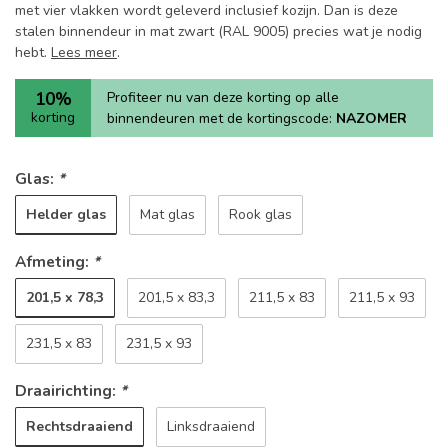
met vier vlakken wordt geleverd inclusief kozijn. Dan is deze
stalen binnendeur in mat zwart (RAL 9005) precies wat je nodig
hebt.
Lees meer
.
10%
Profiteer nu van deze korting op alle
korting
binnendeuren met de kortingscode:
NAZOMER
Glas:
*
Helder glas
Mat glas
Rook glas
Afmeting:
*
201,5 x 78,3
201,5 x 83,3
211,5 x 83
211,5 x 93
231,5 x 83
231,5 x 93
Draairichting:
*
Rechtsdraaiend
Linksdraaiend