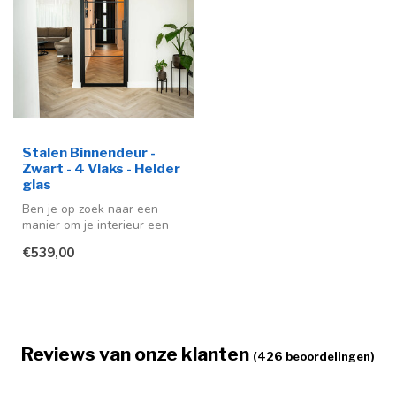
Stalen Binnendeur -
Zwart - 4 Vlaks - Helder
glas
Ben je op zoek naar een
manier om je interieur een
moderne en stijlvolle
€539,00
uitstra...
Reviews van onze klanten
(426 beoordelingen)