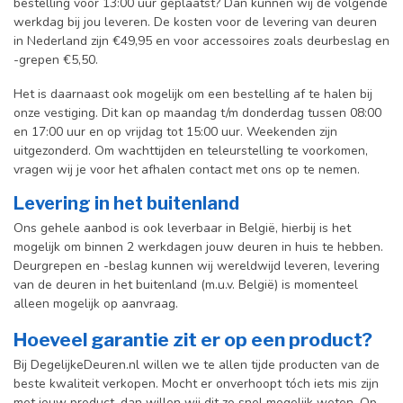
bestelling voor 13:00 uur geplaatst? Dan kunnen wij de volgende
werkdag bij jou leveren. De kosten voor de levering van deuren
in Nederland zijn €49,95 en voor accessoires zoals deurbeslag en
-grepen €5,50.
Het is daarnaast ook mogelijk om een bestelling af te halen bij
onze vestiging. Dit kan op maandag t/m donderdag tussen 08:00
en 17:00 uur en op vrijdag tot 15:00 uur. Weekenden zijn
uitgezonderd. Om wachttijden en teleurstelling te voorkomen,
vragen wij je voor het afhalen contact met ons op te nemen.
Levering in het buitenland
Ons gehele aanbod is ook leverbaar in België, hierbij is het
mogelijk om binnen 2 werkdagen jouw deuren in huis te hebben.
Deurgrepen en -beslag kunnen wij wereldwijd leveren, levering
van de deuren in het buitenland (m.u.v. België) is momenteel
alleen mogelijk op aanvraag.
Hoeveel garantie zit er op een product?
Bij DegelijkeDeuren.nl willen we te allen tijde producten van de
beste kwaliteit verkopen. Mocht er onverhoopt tóch iets mis zijn
met jouw product, dan willen wij dit zo snel mogelijk weten. Op