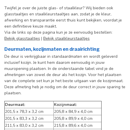
Twijfel je over de juiste glas- of staalkleur? Wij bieden ook
glasstaaltjes en staalkleurstaaltjes aan, zodat je de kleur,
afwerking en transparantie eerst thuis kunt bekijken, voordat je
een definitieve keuze maakt.
Via de links op deze pagina kun je ze eenvoudig bestellen:
Bekijk glasstaaltjes
|
Bekijk staalkleurstaaltjes
Deurmaten, kozijnmaten en draairichting
De deur is verkrijgbaar in standaardmaten en wordt geleverd
inclusief kozijn. Je kunt hem daarom eenvoudig in jouw
muuropening plaatsen.
In de onderstaande tabel vind je de
afmetingen van zowel de deur als het kozijn. Voor het plaatsen
van de complete set kun je het beste uitgaan van de kozijnmaat.
Deze afmeting heb je nodig om de deur correct in jouw sparing te
plaatsen.
Deurmaat:
Kozijnmaat:
201,5 x 78,3 x 3,2 cm
205,8 x 84,9 x 4,0 cm
201,5 x 83,3 x 3,2 cm
205,8 x 89,9 x 4,0 cm
211,5 x 83,0 x 3,2 cm
215,8 x 89,6 x 4,0 cm