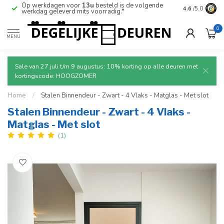
Op werkdagen voor
13u
besteld is de volgende
Ruim aanbod
4.6
/5.0
werkdag geleverd mits voorradig.*
deuren.
0
MENU
Sale van 27 juli t/m 9 augustus: 10% korting op alle deuren met
kortingscode: HOOGZOMER
Home
/
Stalen Binnendeur - Zwart - 4 Vlaks - Matglas - Met slot
Stalen Binnendeur - Zwart - 4 Vlaks -
Matglas - Met slot
(1)