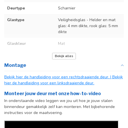
Deurtype
Scharnier
Glastype
Veiligheidsglas - Helder en mat
glas: 4 mm dikte, rook glas: 5 mm
dikte
Glaskleur
Mat
Deurmaat
U kunt een tabel vinden met de
Bekijk alles
exacte deurmaten in de
Montage
producttekst boven dit
specificatievak.
Bekijk hier de handleiding voor een rechtsdraaiende deur.
| Bekijk
hier de handleiding voor een linksdraaiende deur.
Kozijnmaat
U kunt een tabel vinden met de
exacte kozijnmaten in de
Monteer jouw deur met onze how-to-video
producttekst boven dit
In onderstaande video leggen we jou uit hoe je jouw stalen
specificatievak.
binnendeur gemakkelijk zelf kan monteren. Met bijbehorende
instructies voor de maatvoering.
Incl. deurgreep
Standaard Deurgreep Binnendeur
Afdekkap
Incl. zwart kapje