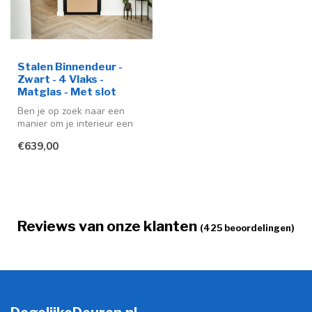
Stalen Binnendeur -
Zwart - 4 Vlaks -
Matglas - Met slot
Ben je op zoek naar een
manier om je interieur een
moderne en stijlvolle
€639,00
uitstra...
Reviews van onze klanten
(425 beoordelingen)