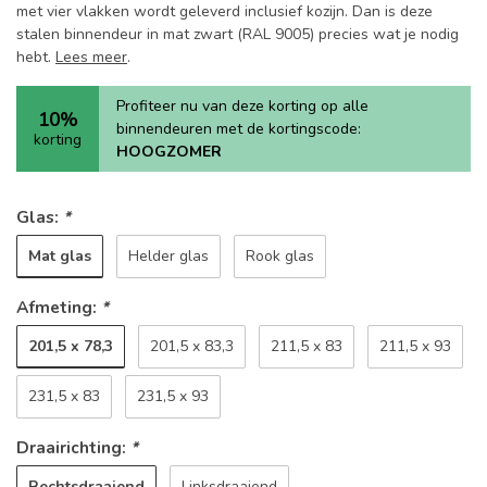
met vier vlakken wordt geleverd inclusief kozijn. Dan is deze
stalen binnendeur in mat zwart (RAL 9005) precies wat je nodig
hebt.
Lees meer
.
Profiteer nu van deze korting op alle
10%
binnendeuren met de kortingscode:
korting
HOOGZOMER
Glas:
*
Mat glas
Helder glas
Rook glas
Afmeting:
*
201,5 x 78,3
201,5 x 83,3
211,5 x 83
211,5 x 93
231,5 x 83
231,5 x 93
Draairichting:
*
Rechtsdraaiend
Linksdraaiend