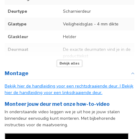
Deurtype
Scharnierdeur
Glastype
Veiligheidsglas - 4 mm dikte
Glaskleur
Helder
Deurmaat
De exacte deurmaten vind je in de
producttekst
Bekijk alles
Kozijnmaat
De exacte kozijnmaten vind je in
Montage
de producttekst
Bekijk hier de handleiding voor een rechtsdraaiende deur.
| Bekijk
Incl. deurgreep
hier de handleiding voor een linksdraaiende deur.
Afdekkap
Incl. zwart kapje
Monteer jouw deur met onze how-to-video
vloerscharnier
In onderstaande video leggen we je uit hoe je jouw stalen
(uitsluitend
binnendeur eenvoudig kunt monteren. Met bijbehorende
taatsdeuren)
instructies voor de maatvoering.