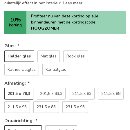
ruimtelijk effect in het interieur.
Lees meer
.
Profiteer nu van deze korting op alle
10%
binnendeuren met de kortingscode:
korting
HOOGZOMER
Glas:
*
Helder glas
Mat glas
Rook glas
Kathedraalglas
Kanaalglas
Afmeting:
*
201,5 x 78,3
201,5 x 83,3
211,5 x 83
211,5 x 88
211,5 x 93
231,5 x 83
231,5 x 93
Draairichting:
*