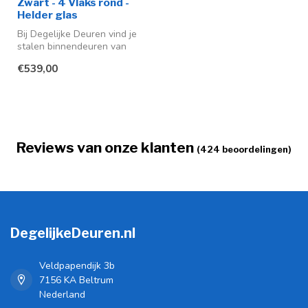
Zwart - 4 Vlaks rond -
Helder glas
Bij Degelijke Deuren vind je
stalen binnendeuren van
hoge kwaliteit. Moderne
€539,00
des...
Reviews van onze klanten
(424 beoordelingen)
DegelijkeDeuren.nl
Veldpapendijk 3b
7156 KA Beltrum
Nederland