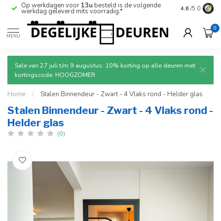
Op werkdagen voor
13u
besteld is de volgende
Ruim aanbod
4.6
/5.0
werkdag geleverd mits voorradig.*
deuren.
0
MENU
Sale van 27 juli t/m 9 augustus: 10% korting op alle deuren met
kortingscode: HOOGZOMER
Home
/
Stalen Binnendeur - Zwart - 4 Vlaks rond - Helder glas
Stalen Binnendeur - Zwart - 4 Vlaks rond -
Helder glas
(0)