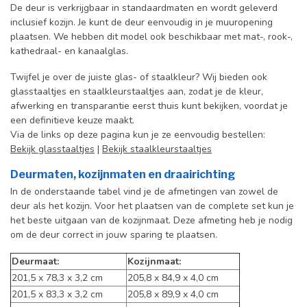
De deur is verkrijgbaar in standaardmaten en wordt geleverd
inclusief kozijn. Je kunt de deur eenvoudig in je muuropening
plaatsen. We hebben dit model ook beschikbaar met mat-, rook-,
kathedraal- en kanaalglas.
Twijfel je over de juiste glas- of staalkleur? Wij bieden ook
glasstaaltjes en staalkleurstaaltjes aan, zodat je de kleur,
afwerking en transparantie eerst thuis kunt bekijken, voordat je
een definitieve keuze maakt.
Via de links op deze pagina kun je ze eenvoudig bestellen:
Bekijk glasstaaltjes
|
Bekijk staalkleurstaaltjes
Deurmaten, kozijnmaten en draairichting
In de onderstaande tabel vind je de afmetingen van zowel de
deur als het kozijn. Voor het plaatsen van de complete set kun je
het beste uitgaan van de kozijnmaat. Deze afmeting heb je nodig
om de deur correct in jouw sparing te plaatsen.
Deurmaat:
Kozijnmaat:
201,5 x 78,3 x 3,2 cm
205,8 x 84,9 x 4,0 cm
201,5 x 83,3 x 3,2 cm
205,8 x 89,9 x 4,0 cm