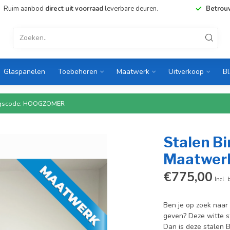
Ruim aanbod
direct uit voorraad
leverbare deuren.
Betrou
Glaspanelen
Toebehoren
Maatwerk
Uitverkoop
B
rtingscode: HOOGZOMER
Stalen Bi
Maatwerk
€775,00
Incl. 
Ben je op zoek naar 
geven? Deze witte st
Dan is deze stalen 