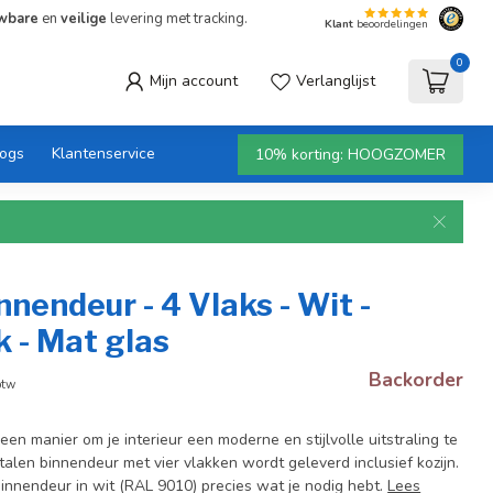
wbare
en
veilige
levering met tracking.
Klant
beoordelingen
0
Mijn account
Verlanglijst
logs
Klantenservice
10% korting: HOOGZOMER
nnendeur - 4 Vlaks - Wit -
 - Mat glas
Backorder
btw
een manier om je interieur een moderne en stijlvolle uitstraling te
alen binnendeur met vier vlakken wordt geleverd inclusief kozijn.
Binnendeur in wit (RAL 9010) precies wat je nodig hebt.
Lees