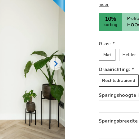
meer
.
10%
Profi
korting
HOO
Glas:
*
Mat
Helder
Draairichting:
*
Rechtsdraaiend
Sparingshoogte 
Sparingsbreedte