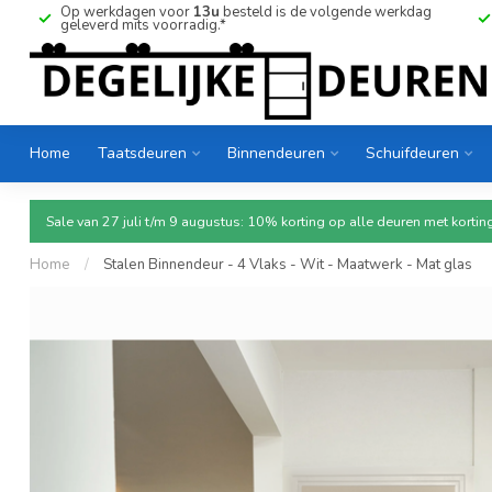
Op werkdagen voor
13u
besteld is de volgende werkdag
geleverd mits voorradig.*
Home
Taatsdeuren
Binnendeuren
Schuifdeuren
Sale van 27 juli t/m 9 augustus: 10% korting op alle deuren met ko
Home
/
Stalen Binnendeur - 4 Vlaks - Wit - Maatwerk - Mat glas