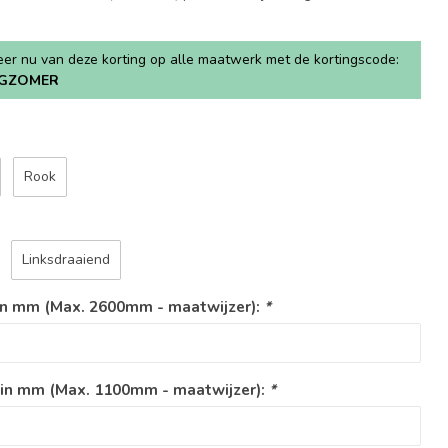
teer nu van deze korting op alle maatwerk met de kortingscode:
GZOMER
Rook
Linksdraaiend
in mm (Max. 2600mm - maatwijzer):
*
 in mm (Max. 1100mm - maatwijzer):
*