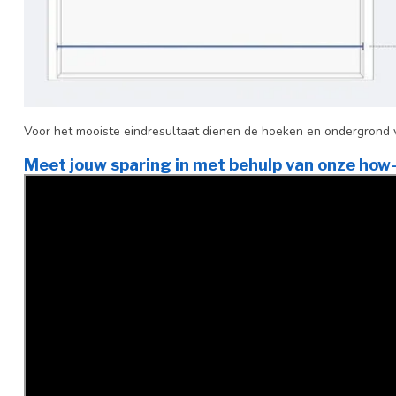
Voor het mooiste eindresultaat dienen de hoeken en ondergrond vl
Meet jouw sparing in met behulp van onze how-