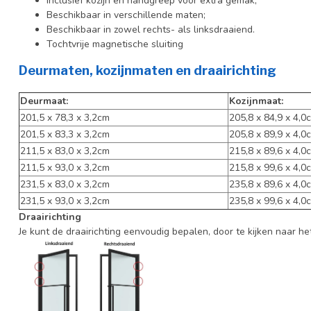
Inclusief kozijn en handgreep voor extra gemak;
Beschikbaar in verschillende maten;
Beschikbaar in zowel rechts- als linksdraaiend.
Tochtvrije magnetische sluiting
Deurmaten, kozijnmaten en draairichting
Deurmaat:
Kozijnmaat:
201,5 x 78,3 x 3,2cm
205,8 x 84,9 x 4,0
201,5 x 83,3 x 3,2cm
205,8 x 89,9 x 4,0
211,5 x 83,0 x 3,2cm
215,8 x 89,6 x 4,0
211,5 x 93,0 x 3,2cm
215,8 x 99,6 x 4,0
231,5 x 83,0 x 3,2cm
235,8 x 89,6 x 4,0
231,5 x 93,0 x 3,2cm
235,8 x 99,6 x 4,0
Draairichting
Je kunt de draairichting eenvoudig bepalen, door te kijken naar he