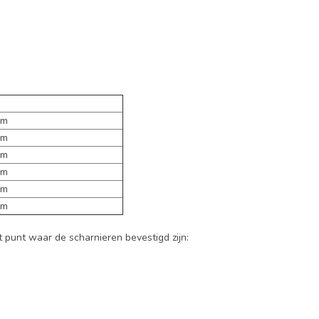
cm
cm
cm
cm
cm
cm
t punt waar de scharnieren bevestigd zijn: