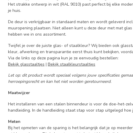
Het strakke ontwerp in wit (RAL 9010) past perfect bij elke modern
je huis.
De deur is verkrijgbaar in standaard maten en wordt geleverd incl
muuropening plaatsen. Niet alleen kunt u deze deur met mat glas 
hebben we in ons assortiment.
Twijfel je over de juiste glas- of staalkleur? Wij bieden ook glasst
kleur, afwerking en transparantie eerst thuis kunt bekijken, voord
Via de links op deze pagina kun je ze eenvoudig bestellen:
Bekijk glasstaaltjes
|
Bekijk staalkleurstaaltjes
Let op: dit product wordt speciaal volgens jouw specificaties gem
herroepingsrecht en kan het niet worden geretourneerd.
Maatwijzer
Het installeren van een stalen binnendeur is voor de doe-het-ze
handleiding. In de handleiding staat stap voor stap uitgelegd hoe je
Meten
Bij het opmeten van de sparing is het belangrijk dat je op meerder