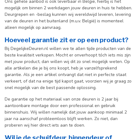
Ons gehele aanbod is ook leverbaar in België, hierbij is het
mogelijk om binnen 2 werkdagen jouw deuren in huis te hebben.
Deurgrepen en -beslag kunnen wij wereldwijd leveren, levering
van de deuren in het buitenland (m.u.v. België) is momenteel
alleen mogelijk op aanvraag.
Hoeveel garantie zit er op een product?
Bij DegelijkeDeuren.nl willen we te allen tijde producten van de
beste kwaliteit verkopen. Mocht er onverhoopt tóch iets mis zijn
met jouw product, dan willen wij dit zo snel mogelijk weten. Op
alle artikelen die je bij ons koopt, heb je vanzelfsprekend
garantie. Als je een artikel ontvangt dat niet in perfecte staat
verkeert, of dat na enige tijd kapot gaat, voorzien wij je graag zo
snel mogelijk van de best passende oplossing.
De garantie op het materiaal van onze deuren is 2 jaar bij
aantoonbare montage door een professional en gebr
uik
binnenshuis. W
ij willen namelijk dat jouw aankoop minimaal 2
jaar na aanschaf probleemloos blijft werken. Zo niet, dan
proberen wij hier direct iets aan te doen.
Wil je de schuifdeur, binnendeur of