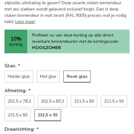
stijlvolle uitstraling te geven? Deze zwarte stalen binnendeur
met zes vlakken wordt geleverd inclusief kozijn. Dan is deze
stalen binnendeur in mat zwart (RAL 9005) precies wat je nodig
hebt.
Lees meer
.
Profiteer nu van deze korting op alle direct
10%
leverbare binnendeuren met de kortingscode:
korting
HOOGZOMER
Glas:
*
Rook glas
Helder glas
Mat glas
Afmeting:
*
201,5 x 78,3
201,5 x 83,3
211,5 x 83
211,5 x 93
231,5 x 93
231,5 x 83
Draairichting:
*