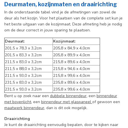
Deurmaten, kozijnmaten en draairichting
In de onderstaande tabel vind je de afmetingen van zowel de
deur als het kozijn. Voor het plaatsen van de complete set kun je
het beste uitgaan van de kozijnmaat. Deze afmeting heb je nodig
om de deur correct in jouw sparing te plaatsen.
Deurmaat:
Kozijnmaat:
201,5 x 78,3 x 3,2cm
205,8 x 84,9 x 4,0cm
201,5 x 83,3 x 3,2cm
205,8 x 89,9 x 4,0cm
211,5 x 83,0 x 3,2cm
215,8 x 89,6 x 4,0cm
211,5 x 88,0 x 3,2cm
215,8 x 94,6 x 4,0cm
211,5 x 93,0 x 3,2cm
215,8 x 99,6 x 4,0cm
231,5 x 83,0 x 3,2cm
235,8 x 89,6 x 4,0cm
231,5 x 93,0 x 3,2cm
235,8 x 99,6 x 4,0cm
Bent u op zoek naar een
dubbele binnendeur
, een
binnendeur
met bovenlicht
, een
binnendeur met glaspaneel
of gewoon een
maatwerk binnendeur
, dan is dit ook mogelijk.
Draairichting
Je kunt de draairichting eenvoudig bepalen, door te kijken naar