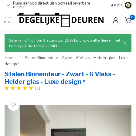
Betrouwbare
en
veilige
levering met tracking.
4.6
/5.0
0
MENU
Sale van 27 juli t/m 9 augustus: 10% korting op alle deuren met
kortingscode: HOOGZOMER
Home
/
Stalen Binnendeur - Zwart - 6 Vlaks - Helder glas - Luxe
design *
Stalen Binnendeur - Zwart - 6 Vlaks -
Helder glas - Luxe design *
(1)