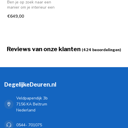
Ben je op zoek naar een
manier om je interieur een
moderne en stijlvolle
€649,00
uitstra...
Reviews van onze klanten
(424 beoordelingen)
DegelijkeDeuren.nl
Veldpapendijk 3b
7156 KA Beltrum
Nederland
0544- 701075