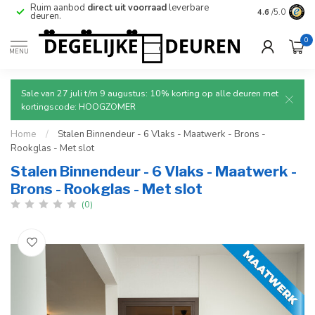
e
Betrouwbare
en
veilige
levering met tracking.
4.6
/5.0
0
MENU
Sale van 27 juli t/m 9 augustus: 10% korting op alle deuren met
kortingscode: HOOGZOMER
Home
/
Stalen Binnendeur - 6 Vlaks - Maatwerk - Brons -
Rookglas - Met slot
Stalen Binnendeur - 6 Vlaks - Maatwerk -
Brons - Rookglas - Met slot
(0)