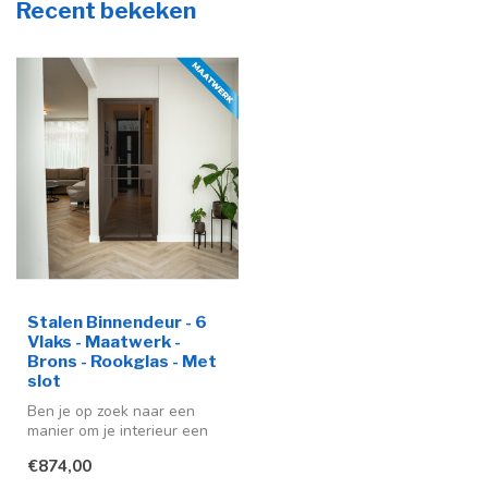
Recent bekeken
Stalen Binnendeur - 6
Vlaks - Maatwerk -
Brons - Rookglas - Met
slot
Ben je op zoek naar een
manier om je interieur een
moderne en stijlvolle
€874,00
uitstra...