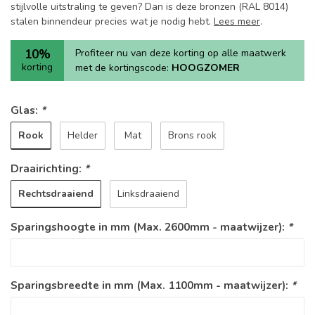
stijlvolle uitstraling te geven? Dan is deze bronzen (RAL 8014)
stalen binnendeur precies wat je nodig hebt.
Lees meer
.
10%
Profiteer nu van deze korting op alle maatwerk
korting
met de kortingscode:
HOOGZOMER
Glas:
*
Rook
Helder
Mat
Brons rook
Draairichting:
*
Rechtsdraaiend
Linksdraaiend
Sparingshoogte in mm (Max. 2600mm - maatwijzer):
*
Sparingsbreedte in mm (Max. 1100mm - maatwijzer):
*