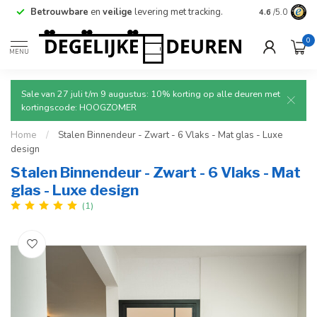
Betrouwbare
en
veilige
levering met tracking.
4.6
/5.0
0
MENU
Sale van 27 juli t/m 9 augustus: 10% korting op alle deuren met
kortingscode: HOOGZOMER
Home
/
Stalen Binnendeur - Zwart - 6 Vlaks - Mat glas - Luxe
design
Stalen Binnendeur - Zwart - 6 Vlaks - Mat
glas - Luxe design
(1)