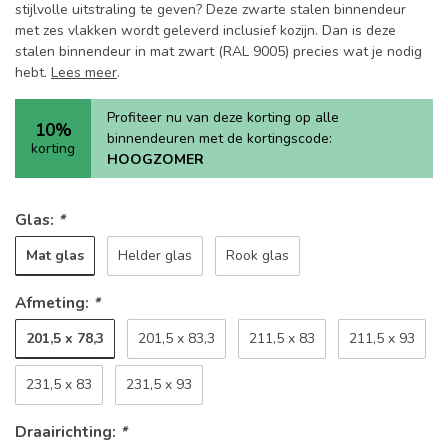
stijlvolle uitstraling te geven? Deze zwarte stalen binnendeur
met zes vlakken wordt geleverd inclusief kozijn. Dan is deze
stalen binnendeur in mat zwart (RAL 9005) precies wat je nodig
hebt.
Lees meer
.
Profiteer nu van deze korting op alle
10%
binnendeuren met de kortingscode:
korting
HOOGZOMER
Glas:
*
Mat glas
Helder glas
Rook glas
Afmeting:
*
201,5 x 78,3
201,5 x 83,3
211,5 x 83
211,5 x 93
231,5 x 83
231,5 x 93
Draairichting:
*