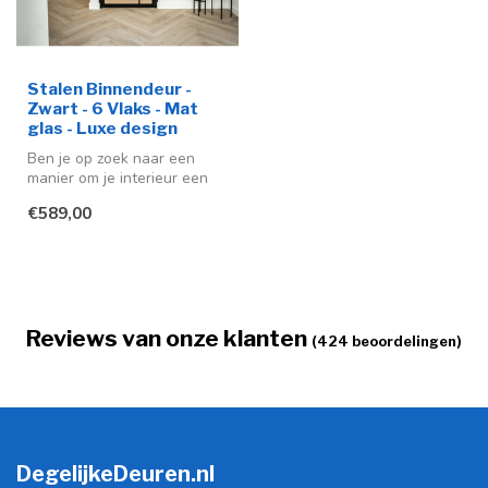
Stalen Binnendeur -
Zwart - 6 Vlaks - Mat
glas - Luxe design
Ben je op zoek naar een
manier om je interieur een
moderne en stijlvolle
€589,00
uitstra...
Reviews van onze klanten
(424 beoordelingen)
DegelijkeDeuren.nl