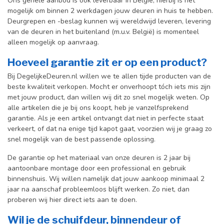
Ons gehele aanbod is ook leverbaar in België, hierbij is het
mogelijk om binnen 2 werkdagen jouw deuren in huis te hebben.
Deurgrepen en -beslag kunnen wij wereldwijd leveren, levering
van de deuren in het buitenland (m.u.v. België) is momenteel
alleen mogelijk op aanvraag.
Hoeveel garantie zit er op een product?
Bij DegelijkeDeuren.nl willen we te allen tijde producten van de
beste kwaliteit verkopen. Mocht er onverhoopt tóch iets mis zijn
met jouw product, dan willen wij dit zo snel mogelijk weten. Op
alle artikelen die je bij ons koopt, heb je vanzelfsprekend
garantie. Als je een artikel ontvangt dat niet in perfecte staat
verkeert, of dat na enige tijd kapot gaat, voorzien wij je graag zo
snel mogelijk van de best passende oplossing.
De garantie op het materiaal van onze deuren is 2 jaar bij
aantoonbare montage door een professional en gebr
uik
binnenshuis. W
ij willen namelijk dat jouw aankoop minimaal 2
jaar na aanschaf probleemloos blijft werken. Zo niet, dan
proberen wij hier direct iets aan te doen.
Wil je de schuifdeur, binnendeur of