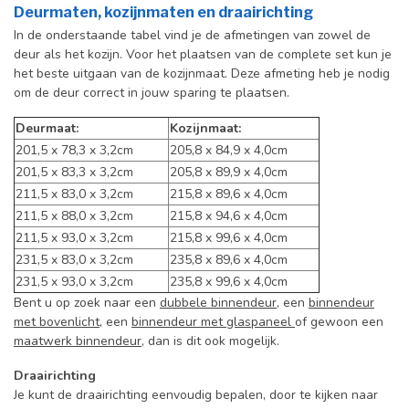
Deurmaten, kozijnmaten en draairichting
In de onderstaande tabel vind je de afmetingen van zowel de
deur als het kozijn. Voor het plaatsen van de complete set kun je
het beste uitgaan van de kozijnmaat. Deze afmeting heb je nodig
om de deur correct in jouw sparing te plaatsen.
Deurmaat:
Kozijnmaat:
201,5 x 78,3 x 3,2cm
205,8 x 84,9 x 4,0cm
201,5 x 83,3 x 3,2cm
205,8 x 89,9 x 4,0cm
211,5 x 83,0 x 3,2cm
215,8 x 89,6 x 4,0cm
211,5 x 88,0 x 3,2cm
215,8 x 94,6 x 4,0cm
211,5 x 93,0 x 3,2cm
215,8 x 99,6 x 4,0cm
231,5 x 83,0 x 3,2cm
235,8 x 89,6 x 4,0cm
231,5 x 93,0 x 3,2cm
235,8 x 99,6 x 4,0cm
Bent u op zoek naar een
dubbele binnendeur
, een
binnendeur
met bovenlicht
, een
binnendeur met glaspaneel
of gewoon een
maatwerk binnendeur
, dan is dit ook mogelijk.
Draairichting
Je kunt de draairichting eenvoudig bepalen, door te kijken naar