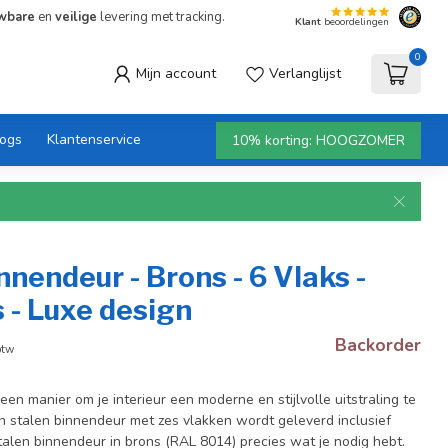
wbare
en
veilige
levering met tracking.
Klant
beoordelingen
0
Mijn account
Verlanglijst
logs
Klantenservice
10% korting: HOOGZOMER
nnendeur - Brons - 6 Vlaks -
 - Luxe design
Backorder
btw
een manier om je interieur een moderne en stijlvolle uitstraling te
 stalen binnendeur met zes vlakken wordt geleverd inclusief
stalen binnendeur in brons (RAL 8014) precies wat je nodig hebt.