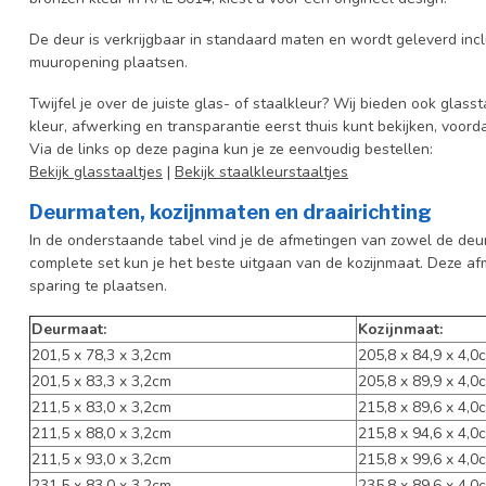
De deur is verkrijgbaar in standaard maten en wordt geleverd incl
muuropening plaatsen.
Twijfel je over de juiste glas- of staalkleur? Wij bieden ook glasst
kleur, afwerking en transparantie eerst thuis kunt bekijken, voord
Via de links op deze pagina kun je ze eenvoudig bestellen:
Bekijk glasstaaltjes
|
Bekijk staalkleurstaaltjes
Deurmaten, kozijnmaten en draairichting
In de onderstaande tabel vind je de afmetingen van zowel de deur 
complete set kun je het beste uitgaan van de kozijnmaat. Deze af
sparing te plaatsen.
Deurmaat:
Kozijnmaat:
201,5 x 78,3 x 3,2cm
205,8 x 84,9 x 4,0
201,5 x 83,3 x 3,2cm
205,8 x 89,9 x 4,0
211,5 x 83,0 x 3,2cm
215,8 x 89,6 x 4,0
211,5 x 88,0 x 3,2cm
215,8 x 94,6 x 4,0
211,5 x 93,0 x 3,2cm
215,8 x 99,6 x 4,0
231,5 x 83,0 x 3,2cm
235,8 x 89,6 x 4,0