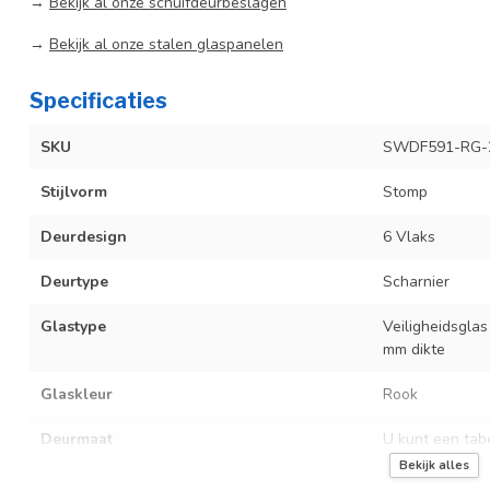
→
Bekijk al onze schuifdeurbeslagen
→
Bekijk al onze stalen glaspanelen
Specificaties
SKU
SWDF591-RG-
Stijlvorm
Stomp
Deurdesign
6 Vlaks
Deurtype
Scharnier
Glastype
Veiligheidsglas
mm dikte
Glaskleur
Rook
Deurmaat
U kunt een tab
producttekst bo
Bekijk alles