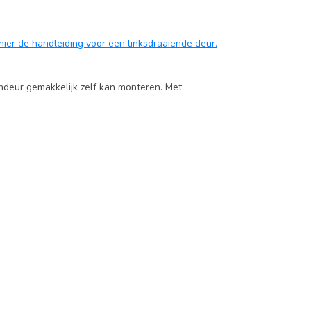
el vinden met de exacte kozijnmaten in de
ven dit specificatievak.
k hier de handleiding voor een linksdraaiende deur.
rgreep Binnendeur
e
ndeur gemakkelijk zelf kan monteren. Met