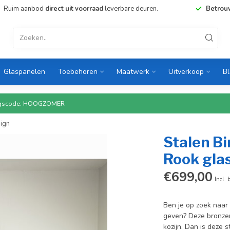
Ruim aanbod
direct uit voorraad
leverbare deuren.
Betrou
Glaspanelen
Toebehoren
Maatwerk
Uitverkoop
B
rtingscode: HOOGZOMER
sign
Stalen Bi
Rook glas
€699,00
Incl. 
Ben je op zoek naar 
geven? Deze bronzen
kozijn. Dan is deze 