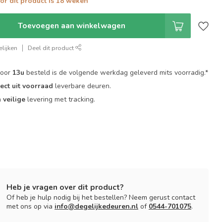
oor dit product is 18 weken
Toevoegen aan winkelwagen
lijken
Deel dit product
voor
13u
besteld is de volgende werkdag geleverd mits voorradig.*
rect uit voorraad
leverbare deuren.
n
veilige
levering met tracking.
Heb je vragen over dit product?
Of heb je hulp nodig bij het bestellen? Neem gerust contact
met ons op via
info@degelijkedeuren.nl
of
0544-701075
.