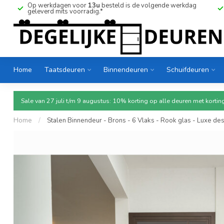
Op werkdagen voor
13u
besteld is de volgende werkdag
geleverd mits voorradig.*
Home
Taatsdeuren
Binnendeuren
Schuifdeuren
Sale van 27 juli t/m 9 augustus: 10% korting op alle deuren met ko
Home
/
Stalen Binnendeur - Brons - 6 Vlaks - Rook glas - Luxe de