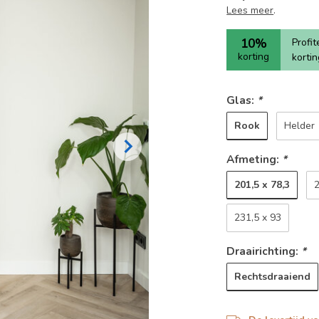
Lees meer
.
10%
Profi
korting
korti
Glas:
*
Rook
Helder
Afmeting:
*
201,5 x 78,3
2
231,5 x 93
Draairichting:
*
Rechtsdraaiend