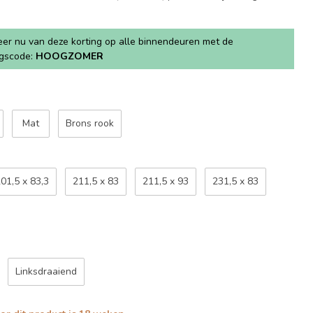
teer nu van deze korting op alle binnendeuren met de
ngscode:
HOOGZOMER
Mat
Brons rook
01,5 x 83,3
211,5 x 83
211,5 x 93
231,5 x 83
Linksdraaiend