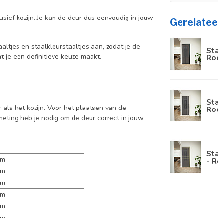
usief kozijn. Je kan de deur dus eenvoudig in jouw
Gerelatee
aaltjes en staalkleurstaaltjes aan, zodat je de
Sta
at je een definitieve keuze maakt.
Ro
Sta
als het kozijn. Voor het plaatsen van de
Roo
meting heb je nodig om de deur correct in jouw
Sta
cm
- R
cm
cm
cm
cm
cm