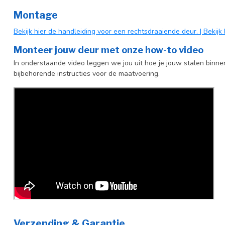
Kozijnmaat
U kunt een tab
Montage
producttekst bo
Bekijk hier de handleiding voor een rechtsdraaiende deur.
| Bekij
Incl. deurgreep
Standaard Deu
Monteer jouw deur met onze how-to video
Afdekkap vloerscharnier (uitsluitend
Incl. zwart kapj
In onderstaande video leggen we jou uit hoe je jouw stalen binne
taatsdeuren)
bijbehorende instructies voor de maatvoering.
Verzending & Garantie