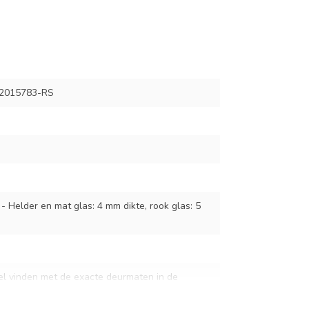
2015783-RS
 - Helder en mat glas: 4 mm dikte, rook glas: 5
el vinden met de exacte deurmaten in de
ven dit specificatievak.