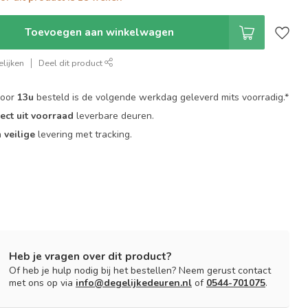
Toevoegen aan winkelwagen
lijken
Deel dit product
voor
13u
besteld is de volgende werkdag geleverd mits voorradig.*
rect uit voorraad
leverbare deuren.
n
veilige
levering met tracking.
Heb je vragen over dit product?
Of heb je hulp nodig bij het bestellen? Neem gerust contact
met ons op via
info@degelijkedeuren.nl
of
0544-701075
.