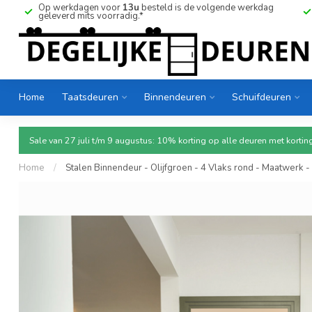
Op werkdagen voor
13u
besteld is de volgende werkdag
geleverd mits voorradig.*
Home
Taatsdeuren
Binnendeuren
Schuifdeuren
Sale van 27 juli t/m 9 augustus: 10% korting op alle deuren met ko
Home
/
Stalen Binnendeur - Olijfgroen - 4 Vlaks rond - Maatwerk -