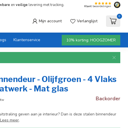
wbare
en
veilige
levering met tracking.
Klant
beoordelingen
0
Mijn account
Verlanglijst
logs
Klantenservice
10% korting: HOOGZOMER
nnendeur - Olijfgroen - 4 Vlaks
atwerk - Mat glas
Backorder
btw
 uitstraling geven aan je interieur? Dan is deze stalen binnendeur
!
Lees meer
.