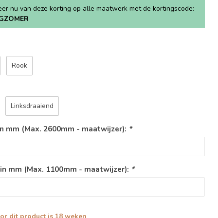
teer nu van deze korting op alle maatwerk met de kortingscode:
GZOMER
Rook
Linksdraaiend
in mm (Max. 2600mm - maatwijzer):
*
 in mm (Max. 1100mm - maatwijzer):
*
oor dit product is 18 weken