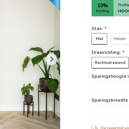
10%
Profi
korting
HOO
Glas:
*
Mat
Helder
Draairichting:
*
Rechtsdraaiend
Sparingshoogte 
Sparingsbreedte
De levertijd v