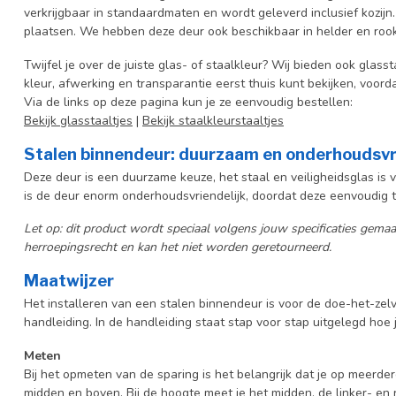
verkrijgbaar in standaardmaten en wordt geleverd inclusief kozijn
plaatsen. We hebben deze deur ook beschikbaar in helder en rook
Twijfel je over de juiste glas- of staalkleur? Wij bieden ook glasst
kleur, afwerking en transparantie eerst thuis kunt bekijken, voord
Via de links op deze pagina kun je ze eenvoudig bestellen:
Bekijk glasstaaltjes
|
Bekijk staalkleurstaaltjes
Stalen binnendeur: duurzaam en onderhoudsvr
Deze deur is een duurzame keuze, het staal en veiligheidsglas is
is de deur enorm onderhoudsvriendelijk, doordat deze eenvoudig te
Let op: dit product wordt speciaal volgens jouw specificaties gem
herroepingsrecht en kan het niet worden geretourneerd.
Maatwijzer
Het installeren van een stalen binnendeur is voor de doe-het-ze
handleiding. In de handleiding staat stap voor stap uitgelegd hoe je
Meten
Bij het opmeten van de sparing is het belangrijk dat je op meerder
midden en boven. Bij de hoogte meet je het midden, de linker- en 