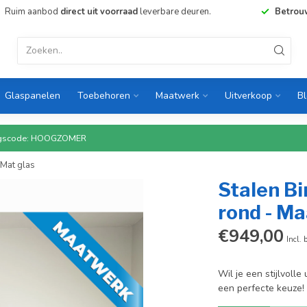
Ruim aanbod
direct uit voorraad
leverbare deuren.
Betrou
Glaspanelen
Toebehoren
Maatwerk
Uitverkoop
B
rtingscode: HOOGZOMER
 Mat glas
Stalen Bi
rond - Ma
€949,00
Incl. 
Wil je een stijlvolle
een perfecte keuze