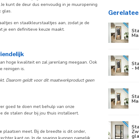
. Je kunt de deur dus eenvoudig in je muuropening
 glas.
Gerelatee
aaltjes en staalkleurstaaltjes aan, zodat je de
at je een definitieve keuze maakt.
Sta
Ma
iendelijk
 van hoge kwaliteit en zal jarenlang meegaan. Ook
Sta
- M
 reinigen is.
aakt. Daarom geldt voor dit maatwerkproduct geen
Sta
Ma
lver goed te doen met behulp van onze
 de stalen deur bij jou thuis installeert.
Sta
Zwa
e plaatsen meet. Bij de breedte is dit onder,
gl
rechter kant op. In de sparing kunnen namelijk