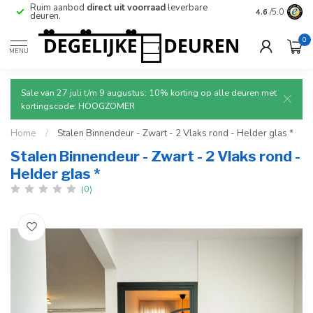
e
Ruim aanbod
direct uit voorraad
leverbare
Betrouwbare
4.6
/5.0
deuren.
0
MENU
Sale van 27 juli t/m 9 augustus: 10% korting op alle deuren met
kortingscode: HOOGZOMER
Home
/
Stalen Binnendeur - Zwart - 2 Vlaks rond - Helder glas *
Stalen Binnendeur - Zwart - 2 Vlaks rond -
Helder glas *
(0)