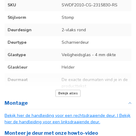
SKU
SWDF2010-CG-2315830-RS
Stijlvorm
Stomp
Deurdesign
2-vlaks rond
Deurtype
Scharnierdeur
Glastype
Veiligheidsglas - 4 mm dikte
Glaskleur
Helder
Deurmaat
De exacte deurmaten vind je in de
producttekst
Bekijk alles
Kozijnmaat
De exacte kozijnmaten vind je in
Montage
de producttekst
Bekijk hier de handleiding voor een rechtsdraaiende deur.
| Bekijk
Incl. deurgreep
hier de handleiding voor een linksdraaiende deur.
Afdekkap
Incl. zwart kapje
Monteer je deur met onze howto-video