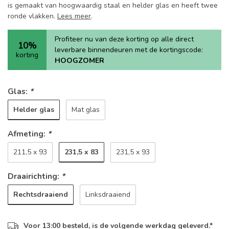
is gemaakt van hoogwaardig staal en helder glas en heeft twee
ronde vlakken.
Lees meer
.
Profiteer nu van deze korting op alle direct
10%
leverbare binnendeuren met de kortingscode:
korting
HOOGZOMER
Glas:
*
Helder glas
Mat glas
Afmeting:
*
231,5 x 83
211,5 x 93
231,5 x 93
Draairichting:
*
Rechtsdraaiend
Linksdraaiend
Voor 13:00 besteld, is de volgende werkdag geleverd.*