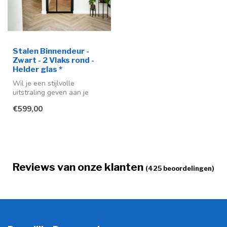
Stalen Binnendeur -
Zwart - 2 Vlaks rond -
Helder glas *
Wil je een stijlvolle
uitstraling geven aan je
interieur? Dan is deze stalen
€599,00
bin...
Reviews van onze klanten
(425 beoordelingen)