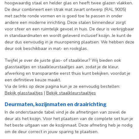
hoogwaardig staal en helder glas en heeft twee glazen vlakken.
De deur combineert een strak mat zwart ontwerp (RAL 9005)
met zachte ronde vormen en is goed toe te passen in onder
andere een moderne inrichting. Deze stalen binnendeur zorgt
voor sfeer en een ruimtelijk gevoel in huis.
De deur is verkrijgbaar
in standaardmaten en wordt geleverd inclusief kozijn. Je kunt de
deur dus eenvoudig in je muuropening plaatsen. We hebben deze
deur ook beschikbaar in mat- en rookglas.
Twijfel je over de juiste glas- of staalkleur? Wij bieden ook
glasstaaltjes en staalkleurstaaltjes aan, zodat je de kleur,
afwerking en transparantie eerst thuis kunt bekijken, voordat je
een definitieve keuze maakt.
Via de links op deze pagina kun je ze eenvoudig bestellen:
Bekijk glasstaaltjes
|
Bekijk staalkleurstaaltjes
Deurmaten, kozijnmaten en draairichting
In de onderstaande tabel vind je de afmetingen van zowel de
deur als het kozijn. Voor het plaatsen van de complete set kun je
het beste uitgaan van de kozijnmaat. Deze afmeting heb je nodig
om de deur correct in jouw sparing te plaatsen.