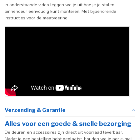
vloerscharnier
In onderstaande video leggen we je uit hoe je je stalen
(uitsluitend
binnendeur eenvoudig kunt monteren. Met bijbehorende
taatsdeuren)
instructies voor de maatvoering.
Verzending & Garantie
Alles voor een goede & snelle bezorging
De deuren en accessoires zijn direct uit voorraad leverbaar.
Nadat je een bestelling hebt geplaatst, houden we je per e-mail