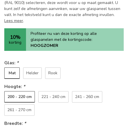
(RAL 9010) selecteren, deze wordt voor u op maat gemaakt. U
kunt zelf de afmetingen aanvinken, waar uw glaspaneel tussen
valt. In het tekstveld kunt u dan de exacte afmeting invullen.
Lees meer
.
Profiteer nu van deze korting op alle
10%
glaspanelen met de kortingscode:
korting
HOOGZOMER
Glas:
*
Mat
Helder
Rook
Hoogte:
*
200 - 220 cm
221 - 240 cm
241 - 260 cm
261 - 270 cm
Breedte:
*