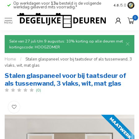
Op werkdagen voor
13u
besteld is de volgende
Ruim aanbod
4.6
/5.0
werkdag geleverd mits voorradig.*
deuren.
0
MENU
Sale van 27 juli t/m 9 augustus: 10% korting op alle deuren met
kortingscode: HOOGZOMER
Home
/
Stalen glaspaneel voor bij taatsdeur of als tussenwand, 3
vlaks, wit, mat glas
Stalen glaspaneel voor bij taatsdeur of
als tussenwand, 3 vlaks, wit, mat glas
(0)