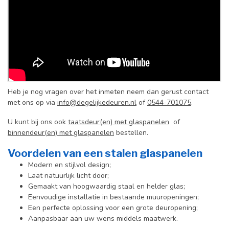
Heb je nog vragen over het inmeten neem dan gerust contact
met ons op via
info@degelijkedeuren.nl
of
0544-701075
.
U kunt bij ons ook
taatsdeur(en) met glaspanelen
of
binnendeur(en) met glaspanelen
bestellen.
Voordelen van een stalen glaspanelen
Modern en stijlvol design;
Laat natuurlijk licht door;
Gemaakt van hoogwaardig staal en helder glas;
Eenvoudige installatie in bestaande muuropeningen;
Een perfecte oplossing voor een grote deuropening;
Aanpasbaar aan uw wens middels maatwerk.