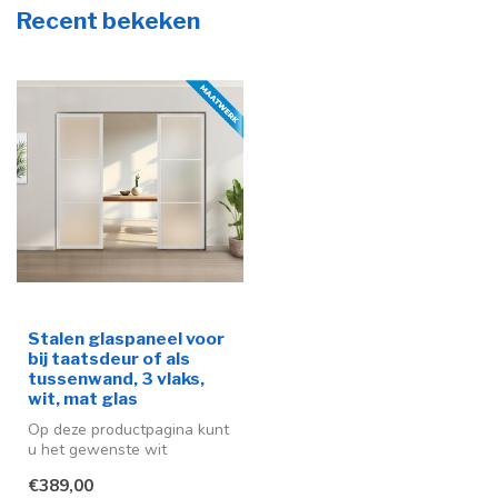
Recent bekeken
Stalen glaspaneel voor
bij taatsdeur of als
tussenwand, 3 vlaks,
wit, mat glas
Op deze productpagina kunt
u het gewenste wit
glaspaneel (RAL 9010)
€389,00
selecteren, ...