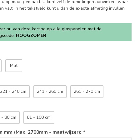
 u op maat gemaakt. U kunt zelf de afmetingen aanvinken, waar
 valt. In het tekstveld kunt u dan de exacte afmeting invullen.
teer nu van deze korting op alle glaspanelen met de
ngscode:
HOOGZOMER
Mat
221 - 240 cm
241 - 260 cm
261 - 270 cm
 - 80 cm
81 - 100 cm
in mm (Max. 2700mm - maatwijzer):
*