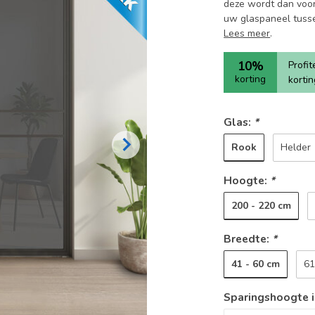
deze wordt dan voor
uw glaspaneel tussen
Lees meer
.
10%
Profi
korting
korti
Glas:
*
Rook
Helder
Hoogte:
*
200 - 220 cm
Breedte:
*
41 - 60 cm
61
Sparingshoogte 