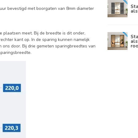
Sta
muur bevestigd met boorgaten van 8mm diameter
als
e plaatsen meet. Bij de breedte is dit onder,
Sta
rechter kant op. In de sparing kunnen namelijk
als
roo
an ons door. Bij drie gemeten sparingbreedtes van
sparingsbreedte.