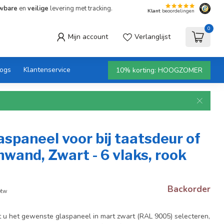
wbare
en
veilige
levering met tracking.
Klant
beoordelingen
0
Mijn account
Verlanglijst
logs
Klantenservice
10% korting: HOOGZOMER
aspaneel voor bij taatsdeur of
nwand, Zwart - 6 vlaks, rook
Backorder
btw
 u het gewenste glaspaneel in mart zwart (RAL 9005) selecteren,