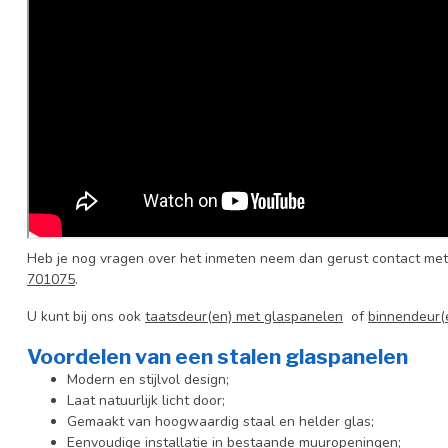
Heb je nog vragen over het inmeten neem dan gerust contact met
701075
.
U kunt bij ons ook
taatsdeur(en) met glaspanelen
of
binnendeur(
Voordelen van een stalen glaspanelen
Modern en stijlvol design;
Laat natuurlijk licht door;
Gemaakt van hoogwaardig staal en helder glas;
Eenvoudige installatie in bestaande muuropeningen;