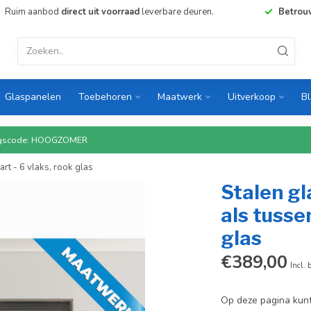
Ruim aanbod
direct uit voorraad
leverbare deuren.
Betrou
Glaspanelen
Toebehoren
Maatwerk
Uitverkoop
B
rtingscode: HOOGZOMER
rt - 6 vlaks, rook glas
Stalen gl
als tusse
glas
€389,00
Incl. 
Op deze pagina kunt