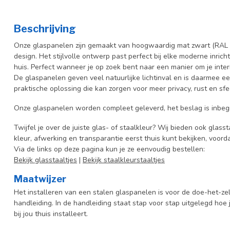
Beschrijving
Onze glaspanelen zijn gemaakt van hoogwaardig mat zwart (RAL 9
design. Het stijlvolle ontwerp past perfect bij elke moderne inrich
huis. Perfect wanneer je op zoek bent naar een manier om je interi
De glaspanelen geven veel natuurlijke lichtinval en is daarmee e
praktische oplossing die kan zorgen voor meer privacy, rust en sfee
Onze glaspanelen worden compleet geleverd, het beslag is inbeg
Twijfel je over de juiste glas- of staalkleur? Wij bieden ook glasst
kleur, afwerking en transparantie eerst thuis kunt bekijken, voord
Via de links op deze pagina kun je ze eenvoudig bestellen:
Bekijk glasstaaltjes
|
Bekijk staalkleurstaaltjes
Maatwijzer
Het installeren van een stalen glaspanelen is voor de doe-het-z
handleiding. In de handleiding staat stap voor stap uitgelegd hoe
bij jou thuis installeert.