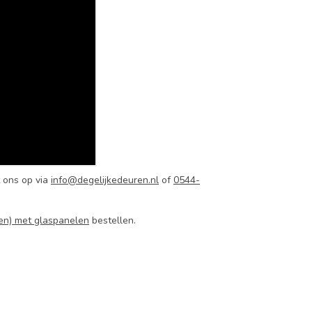
 ons op via
info@degelijkedeuren.nl
of
0544-
en) met glaspanelen
bestellen.