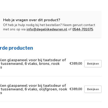
Heb je vragen over dit product?
Of heb je hulp nodig bij het bestellen? Neem gerust contact
met ons op via
info@degelijkedeuren.nl
of
0544-701075
.
rde producten
len glaspaneel voor bij taatsdeur of
 tussenwand, 6 vlaks, brons, rook
€389,00
Bekijken
as
len glaspaneel voor bij taatsdeur of
 tussenwand, 6 vlaks, olijfgroen, rook
€389,00
Bekijken
as