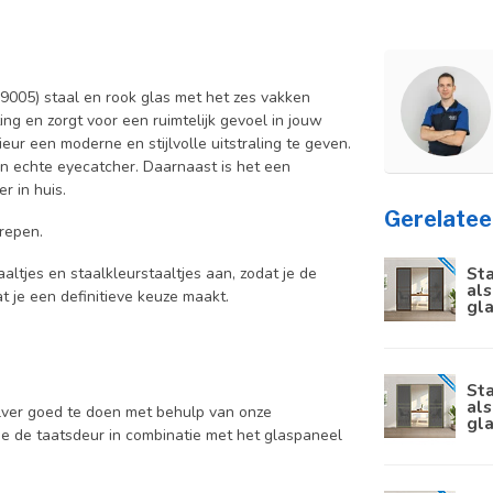
005) staal en rook glas met het zes vakken
ting en zorgt voor een ruimtelijk gevoel in jouw
eur een moderne en stijlvolle uitstraling te geven.
en echte eyecatcher. Daarnaast is het een
r in huis.
Gerelatee
repen.
Sta
aaltjes en staalkleurstaaltjes aan, zodat je de
als
at je een definitieve keuze maakt.
gl
Sta
als
elver goed te doen met behulp van onze
gl
 je de taatsdeur in combinatie met het glaspaneel