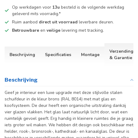
Op werkdagen voor
13u
besteld is de volgende werkdag
geleverd mits voorradig.*
Ruim aanbod
direct uit voorraad
leverbare deuren.
Betrouwbare
en
veilige
levering met tracking.
Verzending
Beschrijving
Specificaties
Montage
& Garantie
Beschrijving
Geef je interieur een luxe upgrade met deze stijlvolle stalen
schuifdeur in de kleur brons (RAL 8014) met mat glas en
koofsysteem. De deur heeft een organische uitstraling dankzij
vier glazen vlakken. Het glas laat natuurlijk licht door, wat een
ruimtelijk gevoel geeft. Erg handig in kleinere ruimtes die je graag
iets groter wil maken. We hebben dit design ook beschikbaar met
helder, rook-, bronsrook-, kathedraal- en kanaalglas.
De deur is
beschikbaar in verschillende maten, waardoor hij in vrijwel elke