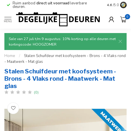
e
Ruim aanbod
direct uit voorraad
leverbare
Betrouwbare
4.6
/5.0
deuren.
0
MENU
Sale van 27 juli t/m 9 augustus: 10% korting op alle deuren met
kortingscode: HOOGZOMER
Home
/
Stalen Schuifdeur met koofsysteem - Brons - 4 Vlaks rond
- Maatwerk - Mat glas
Stalen Schuifdeur met koofsysteem -
Brons - 4 Vlaks rond - Maatwerk - Mat
glas
(0)