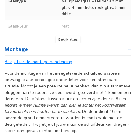
Glastype
Veiligheidsglas - Helder en mat
glas: 4 mm dikte, rook glas: 5 mm
dikte
Glaskleur
Mat
Deurmaat
Op maat gemaakt
Bekijk alles
Montage
Incl. deurgreep
Bekijk hier de montage handleiding.
Incl. systeem
Voor de montage van het meegeleverde schuifdeursysteem
ontvang je alle benodigde onderdelen voor een standaard
situatie. Mocht je een poreuze muur hebben, dan zijn alternatieve
pluggen aan te raden. De deur wordt geleverd met 1 kom en een
deurgeep. De afstand tussen muur en achterzijde deur is 8 mm
(indien je meer ruimte wenst, dan dien je achter het koofsysteem
bijvoorbeeld een houten lat te plaatsen).
De deur dient 10mm
boven de grond gemonteerd te worden in combinatie met de
deurgeleider. Twijfel je of jouw muur de schuifdeur kan dragen?
Neem dan gerust contact met ons op.