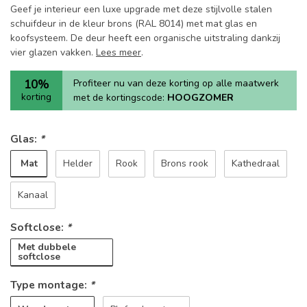
Geef je interieur een luxe upgrade met deze stijlvolle stalen
schuifdeur in de kleur brons (RAL 8014) met mat glas en
koofsysteem. De deur heeft een organische uitstraling dankzij
vier glazen vakken.
Lees meer
.
10%
Profiteer nu van deze korting op alle maatwerk
korting
met de kortingscode:
HOOGZOMER
Glas:
*
Mat
Helder
Rook
Brons rook
Kathedraal
Kanaal
Softclose:
*
Met dubbele
softclose
Type montage:
*