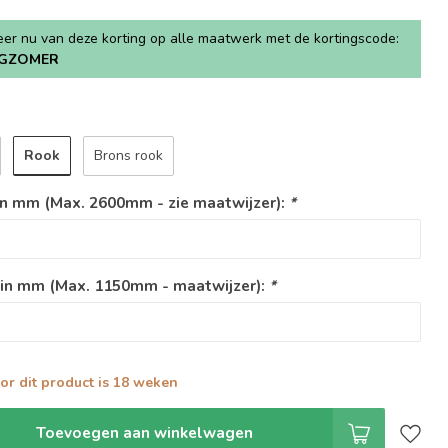
teer nu van deze korting op alle maatwerk met de kortingscode:
GZOMER
Rook
Brons rook
n mm (Max. 2600mm - zie maatwijzer):
*
 in mm (Max. 1150mm - maatwijzer):
*
oor dit product is 18 weken
Toevoegen aan winkelwagen