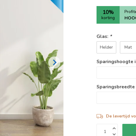
10%
Profi
korting
HOO
Glas:
*
Helder
Mat
Sparingshoogte i
Sparingsbreedte
De levertijd v