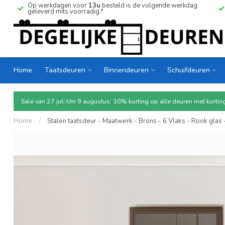
Op werkdagen voor
13u
besteld is de volgende werkdag
geleverd mits voorradig.*
Home
Taatsdeuren
Binnendeuren
Schuifdeuren
Sale van 27 juli t/m 9 augustus: 10% korting op alle deuren met ko
Home
/
Stalen taatsdeur - Maatwerk - Brons - 6 Vlaks - Rook glas 