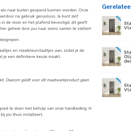
Gerelatee
en als naar buiten geopend kunnen worden. Onze
erdoor na gebruik geruisloos. Je kunt zelf
n in de vloer en het plafond bevestigd, dit geeft
Sta
Vla
tcher geheel door jou naar wens samen te stellen!
nbegrepen.
aaltjes en staalkleurstaaltjes aan, zodat je de
Sta
Oli
at je een definitieve keuze maakt.
de
aakt. Daarom geldt voor dit maatwerkproduct geen
Sta
Vla
 goed te doen met behulp van onze handleiding. In
j jou thuis installeert.