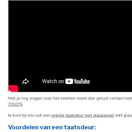
Heb je nog vragen over het inmeten neem dan gerust contact met
701075
.
Je kunt bij ons ook een
enkele taatsdeur met glaspaneel
met glas
Voordelen van een taatsdeur: