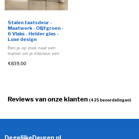
Stalen taatsdeur -
Maatwerk - Olijfgroen -
6 Vlaks - Helder glas -
Luxe design
Ben je op zoek naar een
manier om je interieur een
moderne en stijlvolle
€839,00
uitstra...
Reviews van onze klanten
(425 beoordelingen)
DegelijkeDeuren.nl