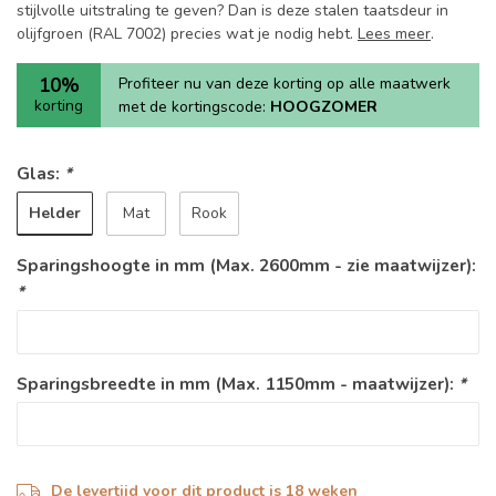
stijlvolle uitstraling te geven? Dan is deze stalen taatsdeur in
olijfgroen (RAL 7002) precies wat je nodig hebt.
Lees meer
.
10%
Profiteer nu van deze korting op alle maatwerk
korting
met de kortingscode:
HOOGZOMER
Glas:
*
Helder
Mat
Rook
Sparingshoogte in mm (Max. 2600mm - zie maatwijzer):
*
Sparingsbreedte in mm (Max. 1150mm - maatwijzer):
*
De levertijd voor dit product is 18 weken