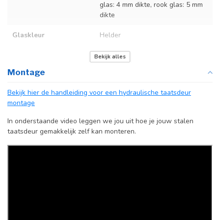
glas: 4 mm dikte, rook glas: 5 mm
dikte
Glaskleur
Helder
Deurmaat
Op maat gemaakt
Bekijk alles
Montage
Kozijnmaat
Niet van toepassing
Bekijk hier de handleiding voor een hydraulische taatsdeur
Incl. deurgreep
montage
Afdekkap
Incl. zwart kapje
In onderstaande video leggen we jou uit hoe je jouw stalen
vloerscharnier
taatsdeur gemakkelijk zelf kan monteren.
(uitsluitend
taatsdeuren)