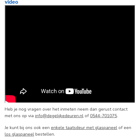
video
Heb je nog vragen over het inmeten neem dan gerust contact
met ons op via
info@degelijkedeuren.nl
of
0544-701075
.
Je kunt bij ons ook een
enkele taatsdeur met glaspaneel
of een
los glaspaneel
bestellen.