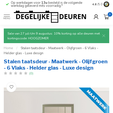
Op werkdagen voor
13u
besteld is de volgende
Ruim aanbod
4.6
/5.0
werkdag geleverd mits voorradig.*
deuren.
0
MENU
Sale van 27 juli t/m 9 augustus: 10% korting op alle deuren met
kortingscode: HOOGZOMER
Home
/
Stalen taatsdeur - Maatwerk - Olijfgroen - 6 Vlaks -
Helder glas - Luxe design
Stalen taatsdeur - Maatwerk - Olijfgroen
- 6 Vlaks - Helder glas - Luxe design
(0)