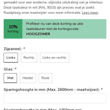
gemaakt voor een moderne, stijlvolle uitstraling van je interieur.
Deze taatsdeur in wit (RAL 9010) zijn precies wat je zoekt.
Raadpleeg onze maatwijzer voor meer informatie.
Lees meer
.
Profiteer nu van deze korting op alle
10%
taatsdeuren met de kortingscode:
korting
HOOGZOMER
Zijpaneel:
*
Links
Rechts
Links en rechts
Glas:
*
Mat
Helder
Rook
Sparingshoogte in mm (Max. 2600mm - maatwijzer):
*
Sparingsbreedte in mm (Max. 1150mm per