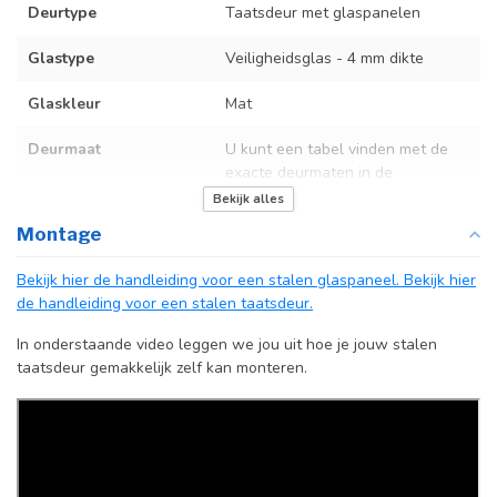
Deurtype
Taatsdeur met glaspanelen
Glastype
Veiligheidsglas - 4 mm dikte
Glaskleur
Mat
Deurmaat
U kunt een tabel vinden met de
exacte deurmaten in de
producttekst boven dit
Bekijk alles
specificatievak.
Montage
Kozijnmaat
N.v.t.
Bekijk hier de handleiding voor een stalen glaspaneel.
Bekijk hier
de handleiding voor een stalen taatsdeur.
Incl. deurgreep
In onderstaande video leggen we jou uit hoe je jouw stalen
Afdekkap
Incl. zwart kapje
taatsdeur gemakkelijk zelf kan monteren.
vloerscharnier
(uitsluitend
taatsdeuren)