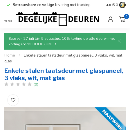
Betrouwbare
en
veilige
levering met tracking.
4.6
/5.0
0
MENU
Sale van 27 juli t/m 9 augustus: 10% korting op alle deuren met
kortingscode: HOOGZOMER
Home
/
Enkele stalen taatsdeur met glaspaneel, 3 vlaks, wit, mat
glas
Enkele stalen taatsdeur met glaspaneel,
3 vlaks, wit, mat glas
(0)