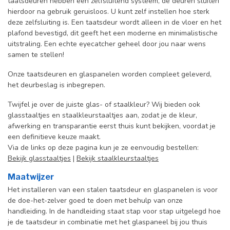
taatsdeuren hebben een zelfsluitend systeem, de deuren sluiten
hierdoor na gebruik geruisloos. U kunt zelf instellen hoe sterk
deze zelfsluiting is. Een taatsdeur wordt alleen in de vloer en het
plafond bevestigd, dit geeft het een moderne en minimalistische
uitstraling. Een echte eyecatcher geheel door jou naar wens
samen te stellen!
Onze taatsdeuren en glaspanelen worden compleet geleverd,
het deurbeslag is inbegrepen.
Twijfel je over de juiste glas- of staalkleur? Wij bieden ook
glasstaaltjes en staalkleurstaaltjes aan, zodat je de kleur,
afwerking en transparantie eerst thuis kunt bekijken, voordat je
een definitieve keuze maakt.
Via de links op deze pagina kun je ze eenvoudig bestellen:
Bekijk glasstaaltjes
|
Bekijk staalkleurstaaltjes
Maatwijzer
Het installeren van een stalen taatsdeur en glaspanelen is voor
de doe-het-zelver goed te doen met behulp van onze
handleiding. In de handleiding staat stap voor stap uitgelegd hoe
je de taatsdeur in combinatie met het glaspaneel bij jou thuis