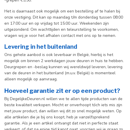
-grepen €5,50.
Het is daarnaast ook mogelijk om een bestelling af te halen bij
onze vestiging. Dit kan op maandag t/m donderdag tussen 08:00
en 17:00 uur en op vrijdag tot 15:00 uur. Weekenden zijn
uitgezonderd. Om wachttijden en teleurstelling te voorkomen,
vragen wij je voor het afhalen contact met ons op te nemen.
Levering in het buitenland
Ons gehele aanbod is ook leverbaar in België, hierbij is het
mogelijk om binnen 2 werkdagen jouw deuren in huis te hebben.
Deurgrepen en -beslag kunnen wij wereldwijd leveren, levering
van de deuren in het buitenland (m.u.v. België) is momenteel
alleen mogelijk op aanvraag.
Hoeveel garantie zit er op een product?
Bij DegelijkeDeuren.nl willen we te allen tijde producten van de
beste kwaliteit verkopen. Mocht er onverhoopt tóch iets mis zijn
met jouw product, dan willen wij dit zo snel mogelijk weten. Op
alle artikelen die je bij ons koopt, heb je vanzelfsprekend
garantie. Als je een artikel ontvangt dat niet in perfecte staat
verkeert, of dat na enige tijd kapot gaat, voorzien wij je graag zo