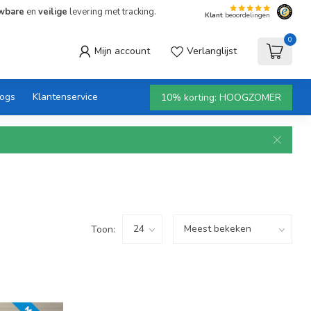
wbare
en
veilige
levering met tracking.
Klant
beoordelingen
0
Mijn account
Verlanglijst
logs
Klantenservice
10% korting: HOOGZOMER
Toon: