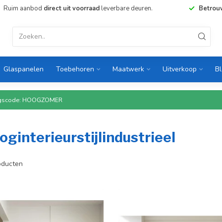
Ruim aanbod
direct uit voorraad
leverbare deuren.
Betrou
Glaspanelen
Toebehoren
Maatwerk
Uitverkoop
B
rtingscode: HOOGZOMER
ginterieurstijlindustrieel
ducten