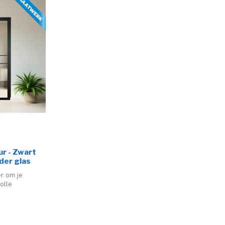
r - Zwart
lder glas
r om je
olle