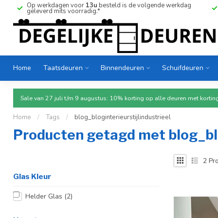
Op werkdagen voor
13u
besteld is de volgende werkdag
geleverd mits voorradig.*
Home
Taatsdeuren
Binnendeuren
Schuifdeuren
Sale van 27 juli t/m 9 augustus: 10% korting op alle deuren met ko
Home
/
Tags
/
blog_bloginterieurstijlindustrieel
Producten getagd met blog_blo
2
Pro
Glas Kleur
Helder Glas
(2)