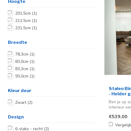
Hoogte
201,5cm
(1)
211,5cm
(1)
231,5cm
(1)
Breedte
78,3cm
(1)
83,0cm
(1)
83,3cm
(1)
93,0cm
(1)
Stalen Bi
Kleur deur
- Helder g
Ben je op z
Zwart
(2)
interieur ee
uitstra...
€539,00
Design
Vergelij
6-vlaks - recht
(2)