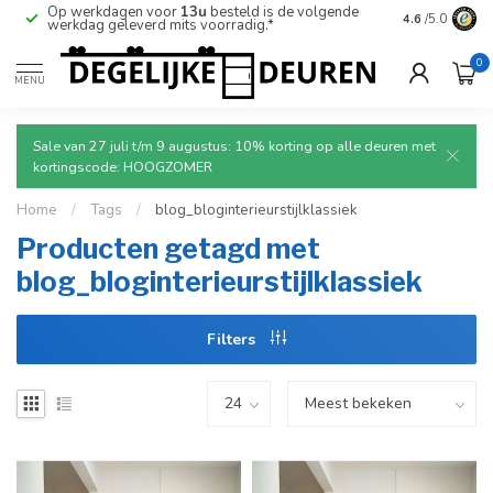
Op werkdagen voor
13u
besteld is de volgende
Ruim aanbod
4.6
/5.0
werkdag geleverd mits voorradig.*
deuren.
0
MENU
Sale van 27 juli t/m 9 augustus: 10% korting op alle deuren met
kortingscode: HOOGZOMER
Home
/
Tags
/
blog_bloginterieurstijlklassiek
Producten getagd met
blog_bloginterieurstijlklassiek
Filters