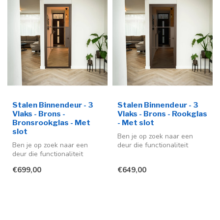
Stalen Binnendeur - 3
Stalen Binnendeur - 3
Vlaks - Brons -
Vlaks - Brons - Rookglas
Bronsrookglas - Met
- Met slot
slot
Ben je op zoek naar een
Ben je op zoek naar een
deur die functionaliteit
deur die functionaliteit
combineert met design? Dan
combineert met design? Dan
past...
€699,00
€649,00
past...