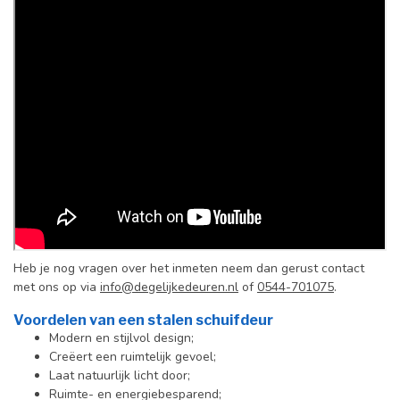
Heb je nog vragen over het inmeten neem dan gerust contact
met ons op via
info@degelijkedeuren.nl
of
0544-701075
.
Voordelen van een stalen schuifdeur
Modern en stijlvol design;
Creëert een ruimtelijk gevoel;
Laat natuurlijk licht door;
Ruimte- en energiebesparend;