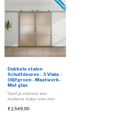
Dubbele stalen
Schuifdeuren - 3 Vlaks -
Olijfgroen - Maatwerk -
Mat glas
Geef je interieur een
moderne make-over met
deze stijlvolle stalen
€1.549,00
schuifdeur me...