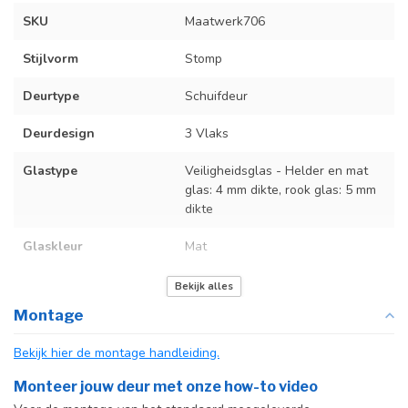
SKU
Maatwerk706
Stijlvorm
Stomp
Deurtype
Schuifdeur
Deurdesign
3 Vlaks
Glastype
Veiligheidsglas - Helder en mat
glas: 4 mm dikte, rook glas: 5 mm
dikte
Glaskleur
Mat
Deurmaat
Op maat gemaakt
Bekijk alles
Montage
Incl. deurgreep
Bekijk hier de montage handleiding.
Incl. systeem
Monteer jouw deur met onze how-to video