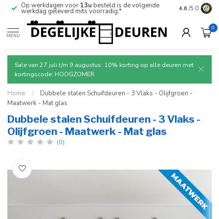
Op werkdagen voor
13u
besteld is de volgende
Ruim aanbod
4.6
/5.0
werkdag geleverd mits voorradig.*
deuren.
0
MENU
Sale van 27 juli t/m 9 augustus: 10% korting op alle deuren met
kortingscode: HOOGZOMER
Home
/
Dubbele stalen Schuifdeuren - 3 Vlaks - Olijfgroen -
Maatwerk - Mat glas
Dubbele stalen Schuifdeuren - 3 Vlaks -
Olijfgroen - Maatwerk - Mat glas
(0)