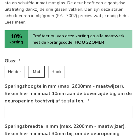
stalen schuifdeur met mat glas. De deur heeft een eigentijdse
uitstraling dankzij de drie glazen vakken. Dan zijn deze stalen
schuifdeuren in olijfgroen (RAL 7002) precies wat je nodig hebt.
Lees meer
.
10%
Profiteer nu van deze korting op alle maatwerk
korting
met de kortingscode:
HOOGZOMER
Glas:
*
Mat
Helder
Rook
Sparingshoogte in mm (max. 2600mm - maatwijzer).
Reken hier minimaal 10mm aan de bovenzijde bij, om de
deuropening tochtvrij af te sluiten.:
*
Sparingsbreedte in mm (max. 2200mm - maatwijzer).
Reken hier minimaal 30mm bij, om de deuropening