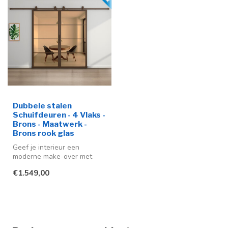
Dubbele stalen
Schuifdeuren - 4 Vlaks -
Brons - Maatwerk -
Brons rook glas
Geef je interieur een
moderne make-over met
deze stijlvolle stalen
€1.549,00
schuifdeur me...