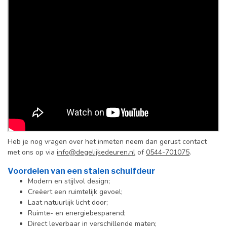
Heb je nog vragen over het inmeten neem dan gerust contact
met ons op via
info@degelijkedeuren.nl
of
0544-701075
.
Voordelen van een stalen schuifdeur
Modern en stijlvol design;
Creëert een ruimtelijk gevoel;
Laat natuurlijk licht door;
Ruimte- en energiebesparend;
Direct leverbaar in verschillende maten;