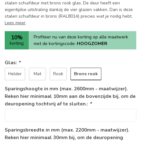
stalen schuifdeur met brons rook glas. De deur heeft een
eigentijdse uitstraling dankzij de vier glazen vakken. Dan is deze
stalen schuifdeur in brons (RAL8014) precies wat je nodig hebt.
Lees meer
.
10%
Profiteer nu van deze korting op alle maatwerk
korting
met de kortingscode:
HOOGZOMER
Glas:
*
Brons rook
Helder
Mat
Rook
Sparingshoogte in mm (max. 2600mm - maatwijzer).
Reken hier minimaal 10mm aan de bovenzijde bij, om de
deuropening tochtvrij af te sluiten.:
*
Sparingsbreedte in mm (max. 2200mm - maatwijzer).
Reken hier minimaal 30mm bij, om de deuropening