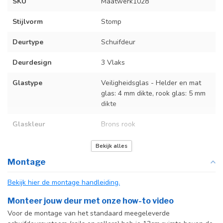
SKU
Maatwerk1028
Stijlvorm
Stomp
Deurtype
Schuifdeur
Deurdesign
3 Vlaks
Glastype
Veiligheidsglas - Helder en mat
glas: 4 mm dikte, rook glas: 5 mm
dikte
Glaskleur
Brons rook
Deurmaat
Op maat gemaakt
Bekijk alles
Montage
Incl. deurgreep
Bekijk hier de montage handleiding.
Incl. systeem
Monteer jouw deur met onze how-to video
Voor de montage van het standaard meegeleverde