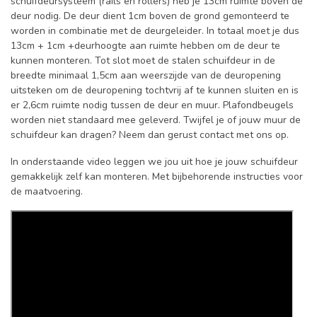
schuifdeursysteem (rails en rollers) heb je 13cm ruimte boven de
deur nodig. De deur dient 1cm boven de grond gemonteerd te
worden in combinatie met de deurgeleider. In totaal moet je dus
13cm + 1cm +deurhoogte aan ruimte hebben om de deur te
kunnen monteren. Tot slot moet de stalen schuifdeur in de
breedte minimaal 1,5cm aan weerszijde van de deuropening
uitsteken om de deuropening tochtvrij af te kunnen sluiten en is
er 2,6cm ruimte nodig tussen de deur en muur. Plafondbeugels
worden niet standaard mee geleverd. Twijfel je of jouw muur de
schuifdeur kan dragen? Neem dan gerust contact met ons op.
In onderstaande video leggen we jou uit hoe je jouw schuifdeur
gemakkelijk zelf kan monteren. Met bijbehorende instructies voor
de maatvoering.