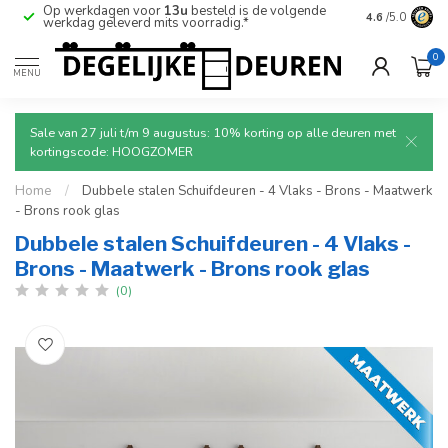
Op werkdagen voor
13u
besteld is de volgende
Ruim aanbod
4.6
/5.0
werkdag geleverd mits voorradig.*
deuren.
0
MENU
Sale van 27 juli t/m 9 augustus: 10% korting op alle deuren met
kortingscode: HOOGZOMER
Home
/
Dubbele stalen Schuifdeuren - 4 Vlaks - Brons - Maatwerk
- Brons rook glas
Dubbele stalen Schuifdeuren - 4 Vlaks -
Brons - Maatwerk - Brons rook glas
(0)