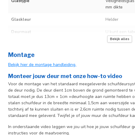
Glastype
Veiligheidsglas
mm dikte
Glaskleur
Helder
Deurmaat
U kunt een tab
producttekst bo
Bekijk alles
Incl. deurgreep
Montage
Incl. systeem
Bekijk hier de montage handleiding.
Monteer jouw deur met onze how-to video
Voor de montage van het standaard meegeleverde schuifdeursyste
de deur nodig. De deur dient 1cm boven de grond gemonteerd te w
totaal moet je dus 13cm + 1cm +deurhoogte aan ruimte hebben o
stalen schuifdeur in de breedte minimaal 1,5cm aan weerszijde 
tochtvrij af te kunnen sluiten en is er 2,6cm ruimte nodig tussen
standaard mee geleverd. Twijfel je of jouw muur de schuifdeur k
In onderstaande video leggen we jou uit hoe je jouw schuifdeur g
instructies voor de maatvoering.