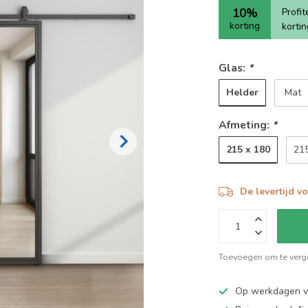
10%
Profi
korting
korti
Glas:
*
Helder
Mat
Afmeting:
*
215 x 180
21
De levertijd v
Toevoegen om te verge
Op werkdagen 