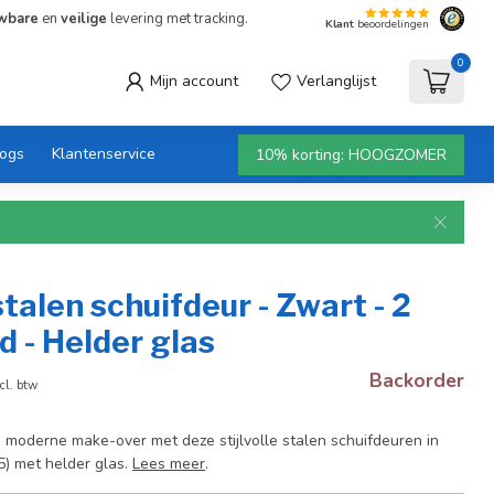
wbare
en
veilige
levering met tracking.
Klant
beoordelingen
0
Mijn account
Verlanglijst
logs
Klantenservice
10% korting: HOOGZOMER
talen schuifdeur - Zwart - 2
d - Helder glas
Backorder
cl. btw
n moderne make-over met deze stijlvolle stalen schuifdeuren in
) met helder glas.
Lees meer
.