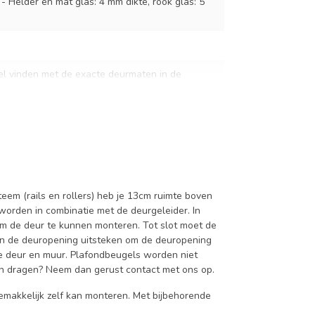
 - Helder en mat glas: 4 mm dikte, rook glas: 5
el vinden met de exacte deurmaten in de
ven dit specificatievak.
em (rails en rollers) heb je 13cm ruimte boven
orden in combinatie met de deurgeleider. In
m de deur te kunnen monteren. Tot slot moet de
van de deuropening uitsteken om de deuropening
 de deur en muur. Plafondbeugels worden niet
an dragen? Neem dan gerust contact met ons op.
emakkelijk zelf kan monteren. Met bijbehorende