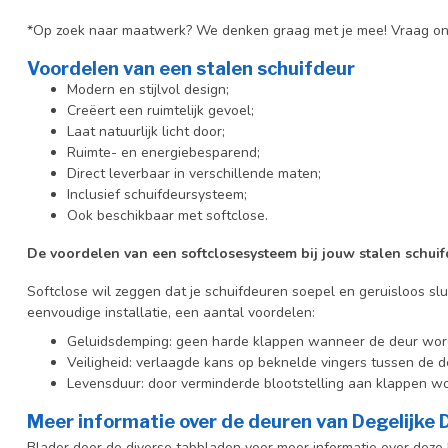
*Op zoek naar maatwerk? We denken graag met je mee! Vraag on
Voordelen van een stalen schuifdeur
Modern en stijlvol design;
Creëert een ruimtelijk gevoel;
Laat natuurlijk licht door;
Ruimte- en energiebesparend;
Direct leverbaar in verschillende maten;
Inclusief schuifdeursysteem;
Ook beschikbaar met softclose.
De voordelen van een softclosesysteem bij jouw stalen schuif
Softclose wil zeggen dat je schuifdeuren soepel en geruisloos slu
eenvoudige installatie, een aantal voordelen:
Geluidsdemping: geen harde klappen wanneer de deur wor
Veiligheid: verlaagde kans op beknelde vingers tussen de d
Levensduur: door verminderde blootstelling aan klappen wo
Meer informatie over de deuren van Degelijke
Blader door de diverse tabbladen voor meer informatie over deze b