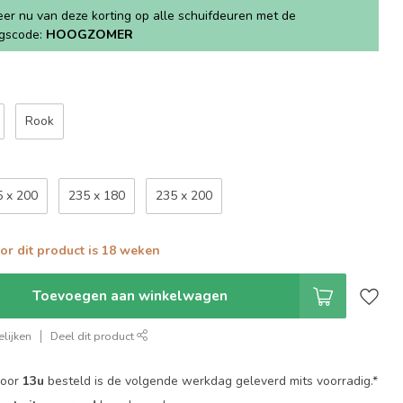
teer nu van deze korting op alle schuifdeuren met de
ngscode:
HOOGZOMER
Rook
5 x 200
235 x 180
235 x 200
oor dit product is 18 weken
Toevoegen aan winkelwagen
lijken
Deel dit product
voor
13u
besteld is de volgende werkdag geleverd mits voorradig.*