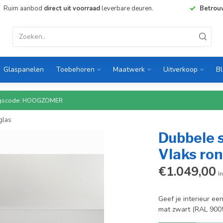
Ruim aanbod
direct uit voorraad
leverbare deuren.
Betrou
Glaspanelen
Toebehoren
Maatwerk
Uitverkoop
B
rtingscode: HOOGZOMER
glas
Dubbele s
Vlaks ron
€1.049,00
In
Geef je interieur ee
mat zwart (RAL 9005