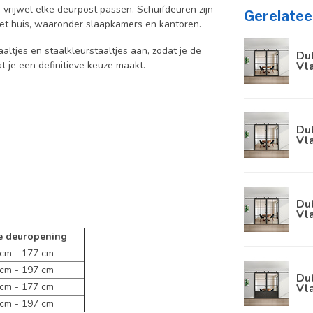
 vrijwel elke deurpost passen. Schuifdeuren zijn
Gerelatee
 het huis, waaronder slaapkamers en kantoren.
aaltjes en staalkleurstaaltjes aan, zodat je de
Dub
at je een definitieve keuze maakt.
Vla
Dub
Vla
Dub
Vla
e deuropening
m - 177 cm
m - 197 cm
Dub
m - 177 cm
Vla
m - 197 cm