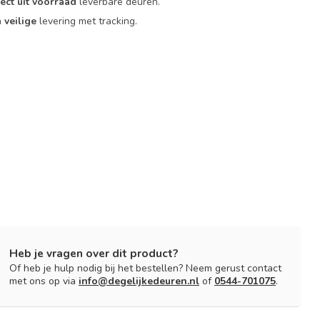
rect uit voorraad
leverbare deuren.
n
veilige
levering met tracking.
Heb je vragen over dit product?
Of heb je hulp nodig bij het bestellen? Neem gerust contact
met ons op via
info@degelijkedeuren.nl
of
0544-701075
.