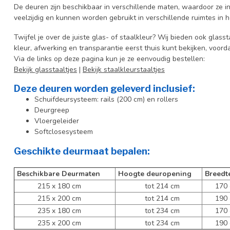
De deuren zijn beschikbaar in verschillende maten, waardoor ze in
veelzijdig en kunnen worden gebruikt in verschillende ruimtes in
Twijfel je over de juiste glas- of staalkleur? Wij bieden ook glasst
kleur, afwerking en transparantie eerst thuis kunt bekijken, voord
Via de links op deze pagina kun je ze eenvoudig bestellen:
Bekijk glasstaaltjes
|
Bekijk staalkleurstaaltjes
Deze deuren worden geleverd inclusief:
Schuifdeursysteem: rails (200 cm) en rollers
Deurgreep
Vloergeleider
Softclosesysteem
Geschikte deurmaat bepalen:
Beschikbare Deurmaten
Hoogte deuropening
Breedt
215 x 180 cm
tot 214 cm
170 c
215 x 200 cm
tot 214 cm
190 c
235 x 180 cm
tot 234 cm
170 c
235 x 200 cm
tot 234 cm
190 c