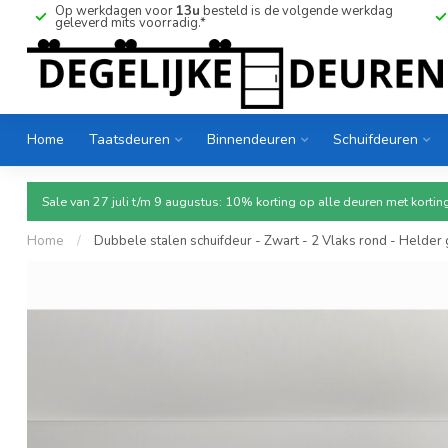
Op werkdagen voor
13u
besteld is de volgende werkdag
geleverd mits voorradig.*
Home
Taatsdeuren
Binnendeuren
Schuifdeuren
Sale van 27 juli t/m 9 augustus: 10% korting op alle deuren met ko
Home
/
Dubbele stalen schuifdeur - Zwart - 2 Vlaks rond - Helder 