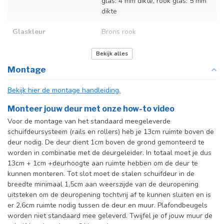
glas: 4 mm dikte, rook glas: 5 mm
dikte
Glaskleur
Brons rook
Deurmaat
U kunt een tabel vinden met de
Bekijk alles
exacte deurmaten in de
Montage
producttekst boven dit
specificatievak.
Bekijk hier de montage handleiding.
Incl. deurgreep
Monteer jouw deur met onze how-to video
Voor de montage van het standaard meegeleverde
Incl. systeem
schuifdeursysteem (rails en rollers) heb je 13cm ruimte boven de
deur nodig. De deur dient 1cm boven de grond gemonteerd te
worden in combinatie met de deurgeleider. In totaal moet je dus
13cm + 1cm +deurhoogte aan ruimte hebben om de deur te
kunnen monteren. Tot slot moet de stalen schuifdeur in de
breedte minimaal 1,5cm aan weerszijde van de deuropening
uitsteken om de deuropening tochtvrij af te kunnen sluiten en is
er 2,6cm ruimte nodig tussen de deur en muur. Plafondbeugels
worden niet standaard mee geleverd. Twijfel je of jouw muur de