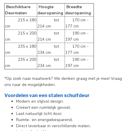
Beschikbare
Hoogte
Breedte
Deurmaten
deuropening
deuropening
215 x 180
tot
170 cm -
cm
214 cm
177 cm
215 x 200
tot
190 cm -
cm
214 cm
197 cm
235 x 180
tot
170 cm -
cm
234 cm
177 cm
235 x 200
tot
190 cm -
cm
234 cm
197 cm
*Op zoek naar maatwerk? We denken graag met je mee! Vraag
ons naar de mogelijkheden.
Voordelen van een stalen schuifdeur
Modern en stijlvol design;
Creëert een ruimtelijk gevoel;
Laat natuurlijk licht door;
Ruimte- en energiebesparend;
Direct leverbaar in verschillende maten;