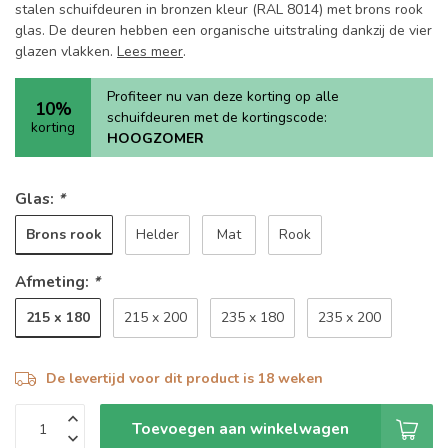
stalen schuifdeuren in bronzen kleur (RAL 8014) met brons rook
glas. De deuren hebben een organische uitstraling dankzij de vier
glazen vlakken.
Lees meer
.
Profiteer nu van deze korting op alle
10%
schuifdeuren met de kortingscode:
korting
HOOGZOMER
Glas:
*
Brons rook
Helder
Mat
Rook
Afmeting:
*
215 x 180
215 x 200
235 x 180
235 x 200
De levertijd voor dit product is 18 weken
Toevoegen aan winkelwagen