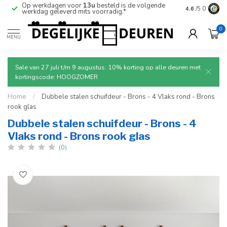
Op werkdagen voor
13u
besteld is de volgende
Ruim aanbod
4.6
/5.0
werkdag geleverd mits voorradig.*
deuren.
0
MENU
Sale van 27 juli t/m 9 augustus: 10% korting op alle deuren met
kortingscode: HOOGZOMER
Home
/
Dubbele stalen schuifdeur - Brons - 4 Vlaks rond - Brons
rook glas
Dubbele stalen schuifdeur - Brons - 4
Vlaks rond - Brons rook glas
(0)