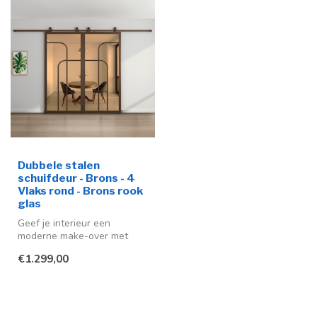
Dubbele stalen
schuifdeur - Brons - 4
Vlaks rond - Brons rook
glas
Geef je interieur een
moderne make-over met
deze stijlvolle stalen
€1.299,00
schuifdeuren ...