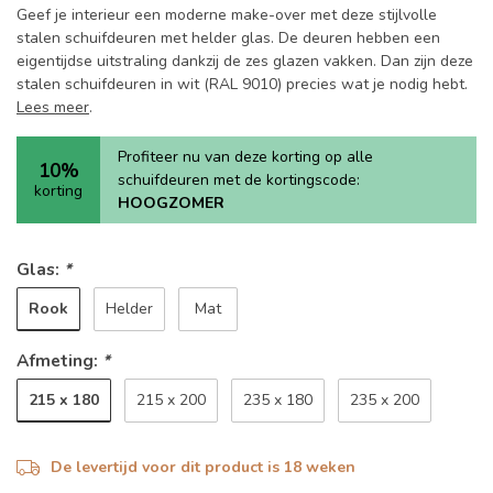
Geef je interieur een moderne make-over met deze stijlvolle
stalen schuifdeuren met helder glas. De deuren hebben een
eigentijdse uitstraling dankzij de zes glazen vakken. Dan zijn deze
stalen schuifdeuren in wit (RAL 9010) precies wat je nodig hebt.
Lees meer
.
Profiteer nu van deze korting op alle
10%
schuifdeuren met de kortingscode:
korting
HOOGZOMER
Glas:
*
Rook
Helder
Mat
Afmeting:
*
215 x 180
215 x 200
235 x 180
235 x 200
De levertijd voor dit product is 18 weken