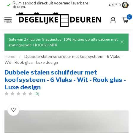
e
Ruim aanbod
direct uit voorraad
leverbare
Betrouwbare
4.6
/5.0
deuren.
0
MENU
Sale van 27 juli t/m 9 augustus: 10% korting op alle deuren met
kortingscode: HOOGZOMER
Home
/
Dubbele stalen schuifdeur met koofsysteem - 6 Vlaks -
Wit - Rook glas - Luxe design
Dubbele stalen schuifdeur met
koofsysteem - 6 Vlaks - Wit - Rook glas -
Luxe design
(0)