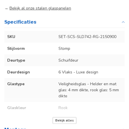
→
Bekijk al onze stalen glaspanelen
Specificaties
SKU
SET-SCS-SLD742-RG-2150900
Stijlvorm
Stomp
Deurtype
Schuifdeur
Deurdesign
6 Vlaks - Luxe design
Glastype
Veiligheidsglas - Helder en mat
glas: 4 mm dikte, rook glas: 5 mm
dikte
Glaskleur
Rook
Deurmaat
U kunt een tabel vinden met de
Bekijk alles
exacte deurmaten in de