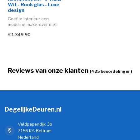
Wit - Rook glas - Luxe
design
Geef je interieur een
moderne make-over met
deze stijlvolle stalen
€1.349,90
schuifdeuren ...
Reviews van onze klanten
(425 beoordelingen)
DegelijkeDeuren.nl
Veldpapendijk 3b
7156 KA Beltrum
Nederland