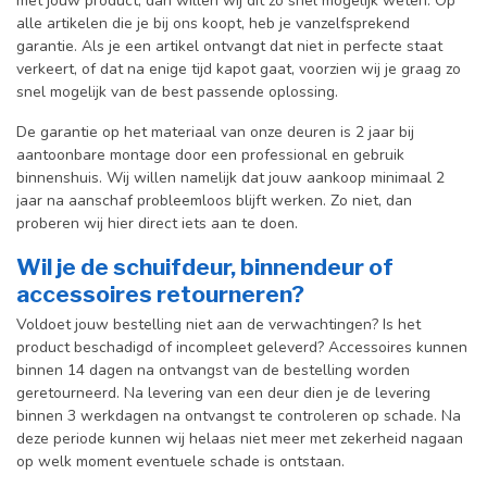
met jouw product, dan willen wij dit zo snel mogelijk weten. Op
alle artikelen die je bij ons koopt, heb je vanzelfsprekend
garantie. Als je een artikel ontvangt dat niet in perfecte staat
verkeert, of dat na enige tijd kapot gaat, voorzien wij je graag zo
snel mogelijk van de best passende oplossing.
De garantie op het materiaal van onze deuren is 2 jaar bij
aantoonbare montage door een professional en gebr
uik
binnenshuis. W
ij willen namelijk dat jouw aankoop minimaal 2
jaar na aanschaf probleemloos blijft werken. Zo niet, dan
proberen wij hier direct iets aan te doen.
Wil je de schuifdeur, binnendeur of
accessoires retourneren?
Voldoet jouw bestelling niet aan de verwachtingen? Is het
product beschadigd of incompleet geleverd? Accessoires kunnen
binnen 14 dagen na ontvangst van de bestelling worden
geretourneerd. Na levering van een deur dien je de levering
binnen 3 werkdagen na ontvangst te controleren op schade. Na
deze periode kunnen wij helaas niet meer met zekerheid nagaan
op welk moment eventuele schade is ontstaan.