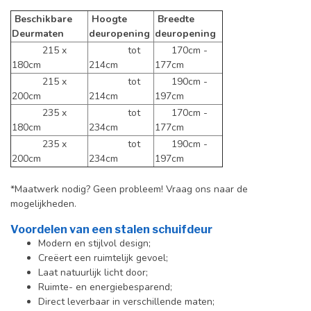
Beschikbare
Hoogte
Breedte
Deurmaten
deuropening
deuropening
215 x
tot
170cm -
180cm
214cm
177cm
215 x
tot
190cm -
200cm
214cm
197cm
235 x
tot
170cm -
180cm
234cm
177cm
235 x
tot
190cm -
200cm
234cm
197cm
*Maatwerk nodig? Geen probleem! Vraag ons naar de
mogelijkheden.
Voordelen van een stalen schuifdeur
Modern en stijlvol design;
Creëert een ruimtelijk gevoel;
Laat natuurlijk licht door;
Ruimte- en energiebesparend;
Direct leverbaar in verschillende maten;