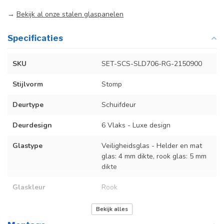
→
Bekijk al onze stalen glaspanelen
Specificaties
SKU
SET-SCS-SLD706-RG-2150900
Stijlvorm
Stomp
Deurtype
Schuifdeur
Deurdesign
6 Vlaks - Luxe design
Glastype
Veiligheidsglas - Helder en mat
glas: 4 mm dikte, rook glas: 5 mm
dikte
Glaskleur
Rook
Deurmaat
U kunt een tabel vinden met de
Bekijk alles
exacte deurmaten in de