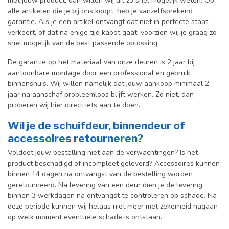
met jouw product, dan willen wij dit zo snel mogelijk weten. Op
alle artikelen die je bij ons koopt, heb je vanzelfsprekend
garantie. Als je een artikel ontvangt dat niet in perfecte staat
verkeert, of dat na enige tijd kapot gaat, voorzien wij je graag zo
snel mogelijk van de best passende oplossing.
De garantie op het materiaal van onze deuren is 2 jaar bij
aantoonbare montage door een professional en gebr
uik
binnenshuis. W
ij willen namelijk dat jouw aankoop minimaal 2
jaar na aanschaf probleemloos blijft werken. Zo niet, dan
proberen wij hier direct iets aan te doen.
Wil je de schuifdeur, binnendeur of
accessoires retourneren?
Voldoet jouw bestelling niet aan de verwachtingen? Is het
product beschadigd of incompleet geleverd? Accessoires kunnen
binnen 14 dagen na ontvangst van de bestelling worden
geretourneerd. Na levering van een deur dien je de levering
binnen 3 werkdagen na ontvangst te controleren op schade. Na
deze periode kunnen wij helaas niet meer met zekerheid nagaan
op welk moment eventuele schade is ontstaan.