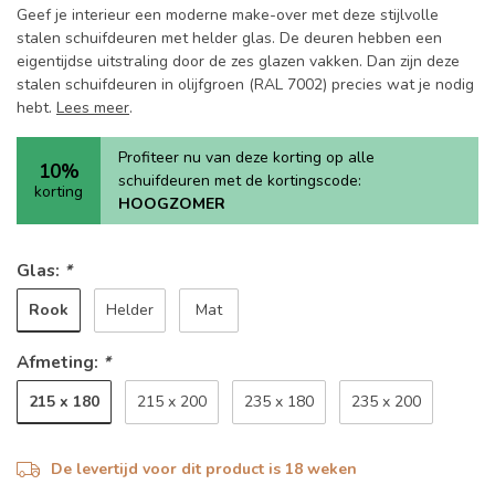
Geef je interieur een moderne make-over met deze stijlvolle
stalen schuifdeuren met helder glas. De deuren hebben een
eigentijdse uitstraling door de zes glazen vakken. Dan zijn deze
stalen schuifdeuren in olijfgroen (RAL 7002) precies wat je nodig
hebt.
Lees meer
.
Profiteer nu van deze korting op alle
10%
schuifdeuren met de kortingscode:
korting
HOOGZOMER
Glas:
*
Rook
Helder
Mat
Afmeting:
*
215 x 180
215 x 200
235 x 180
235 x 200
De levertijd voor dit product is 18 weken