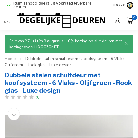
e
Ruim aanbod
direct uit voorraad
leverbare
Betrouwbare
4.6
/5.0
deuren.
0
MENU
Sale van 27 juli t/m 9 augustus: 10% korting op alle deuren met
kortingscode: HOOGZOMER
Home
/
Dubbele stalen schuifdeur met koofsysteem - 6 Vlaks -
Olijfgroen - Rook glas - Luxe design
Dubbele stalen schuifdeur met
koofsysteem - 6 Vlaks - Olijfgroen - Rook
glas - Luxe design
(0)