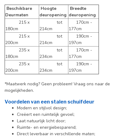
Beschikbare
Hoogte
Breedte
Deurmaten
deuropening
deuropening
215 x
tot
170cm -
180cm
214cm
177cm
215 x
tot
190cm -
200cm
214cm
197cm
235 x
tot
170cm -
180cm
234cm
177cm
235 x
tot
190cm -
200cm
234cm
197cm
*Maatwerk nodig? Geen probleem! Vraag ons naar de
mogelijkheden.
Voordelen van een stalen schuifdeur
Modern en stijlvol design;
Creëert een ruimtelijk gevoel;
Laat natuurlijk licht door;
Ruimte- en energiebesparend;
Direct leverbaar in verschillende maten;