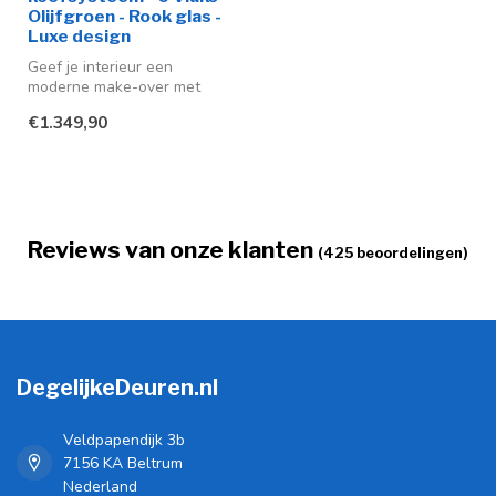
Olijfgroen - Rook glas -
Luxe design
Geef je interieur een
moderne make-over met
deze stijlvolle stalen
€1.349,90
schuifdeuren ...
Reviews van onze klanten
(425 beoordelingen)
DegelijkeDeuren.nl
Veldpapendijk 3b
7156 KA Beltrum
Nederland