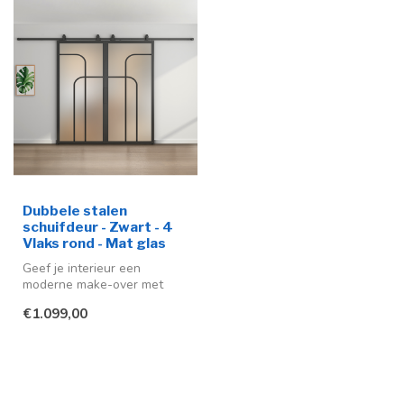
Dubbele stalen
schuifdeur - Zwart - 4
Vlaks rond - Mat glas
Geef je interieur een
moderne make-over met
deze stijlvolle in mat zwart
€1.099,00
(RAL 90...