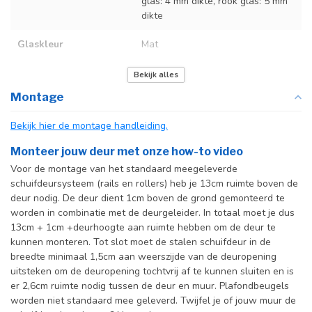
glas: 4 mm dikte, rook glas: 5 mm
dikte
Glaskleur
Mat
Deurmaat
U kunt een tabel vinden met de
Bekijk alles
exacte deurmaten in de
Montage
producttekst boven dit
specificatievak.
Bekijk hier de montage handleiding.
Incl. deurgreep
Monteer jouw deur met onze how-to video
Voor de montage van het standaard meegeleverde
Incl. systeem
schuifdeursysteem (rails en rollers) heb je 13cm ruimte boven de
deur nodig. De deur dient 1cm boven de grond gemonteerd te
worden in combinatie met de deurgeleider. In totaal moet je dus
13cm + 1cm +deurhoogte aan ruimte hebben om de deur te
kunnen monteren. Tot slot moet de stalen schuifdeur in de
breedte minimaal 1,5cm aan weerszijde van de deuropening
uitsteken om de deuropening tochtvrij af te kunnen sluiten en is
er 2,6cm ruimte nodig tussen de deur en muur. Plafondbeugels
worden niet standaard mee geleverd. Twijfel je of jouw muur de