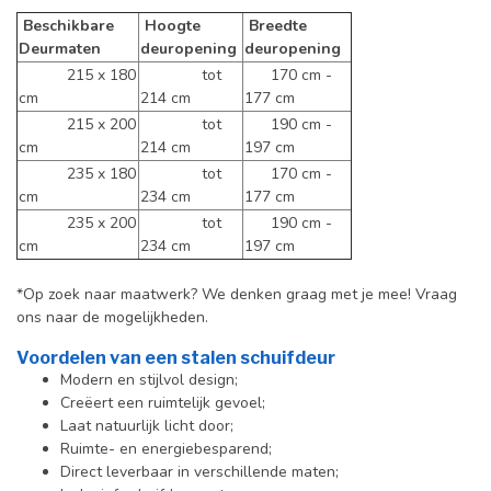
Beschikbare
Hoogte
Breedte
Deurmaten
deuropening
deuropening
215 x 180
tot
170 cm -
cm
214 cm
177 cm
215 x 200
tot
190 cm -
cm
214 cm
197 cm
235 x 180
tot
170 cm -
cm
234 cm
177 cm
235 x 200
tot
190 cm -
cm
234 cm
197 cm
*Op zoek naar maatwerk? We denken graag met je mee! Vraag
ons naar de mogelijkheden.
Voordelen van een stalen schuifdeur
Modern en stijlvol design;
Creëert een ruimtelijk gevoel;
Laat natuurlijk licht door;
Ruimte- en energiebesparend;
Direct leverbaar in verschillende maten;