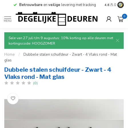
Betrouwbare
en
veilige
levering met tracking.
4.6
/5.0
0
MENU
Sale van 27 juli t/m 9 augustus: 10% korting op alle deuren met
kortingscode: HOOGZOMER
Home
/
Dubbele stalen schuifdeur - Zwart - 4 Vlaks rond - Mat
glas
Dubbele stalen schuifdeur - Zwart - 4
Vlaks rond - Mat glas
(0)