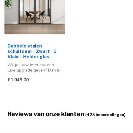
Dubbele stalen
schuifdeur - Zwart - 5
Vlaks - Helder glas
Wil je jouw interieur een
luxe upgrade geven? Dan is
deze stalen schuifdeur een
€1.049,00
...
Reviews van onze klanten
(425 beoordelingen)