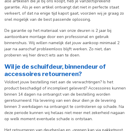
alle artikelen die je bij ons koopt, heb je vanzelfsprekend
garantie. Als je een artikel ontvangt dat niet in perfecte staat
verkeert, of dat na enige tijd kapot gaat, voorzien wij je graag zo
snel mogelijk van de best passende oplossing.
De garantie op het materiaal van onze deuren is 2 jaar bij
aantoonbare montage door een professional en gebr
uik
binnenshuis. W
ij willen namelijk dat jouw aankoop minimaal 2
jaar na aanschaf probleemloos blijft werken. Zo niet, dan
proberen wij hier direct iets aan te doen.
Wil je de schuifdeur, binnendeur of
accessoires retourneren?
Voldoet jouw bestelling niet aan de verwachtingen? Is het
product beschadigd of incompleet geleverd? Accessoires kunnen
binnen 14 dagen na ontvangst van de bestelling worden
geretourneerd. Na levering van een deur dien je de levering
binnen 3 werkdagen na ontvangst te controleren op schade. Na
deze periode kunnen wij helaas niet meer met zekerheid nagaan
op welk moment eventuele schade is ontstaan.
Het retourneren van deurbeslag en -grepen kan via pakketpost.