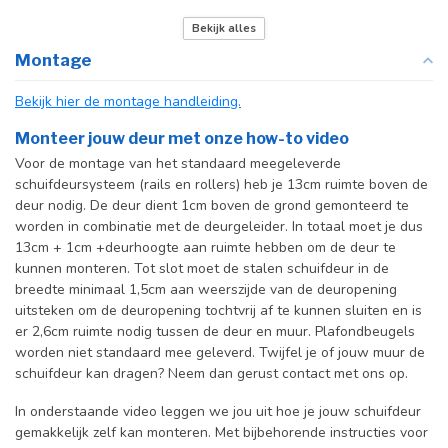
Deurmaat
U kunt een tabel vinden met de
Bekijk alles
exacte deurmaten in de
Montage
producttekst boven dit
specificatievak.
Bekijk hier de montage handleiding.
Incl. deurgreep
Monteer jouw deur met onze how-to video
Voor de montage van het standaard meegeleverde
Incl. systeem
schuifdeursysteem (rails en rollers) heb je 13cm ruimte boven de
deur nodig. De deur dient 1cm boven de grond gemonteerd te
worden in combinatie met de deurgeleider. In totaal moet je dus
13cm + 1cm +deurhoogte aan ruimte hebben om de deur te
kunnen monteren. Tot slot moet de stalen schuifdeur in de
breedte minimaal 1,5cm aan weerszijde van de deuropening
uitsteken om de deuropening tochtvrij af te kunnen sluiten en is
er 2,6cm ruimte nodig tussen de deur en muur. Plafondbeugels
worden niet standaard mee geleverd. Twijfel je of jouw muur de
schuifdeur kan dragen? Neem dan gerust contact met ons op.
In onderstaande video leggen we jou uit hoe je jouw schuifdeur
gemakkelijk zelf kan monteren. Met bijbehorende instructies voor