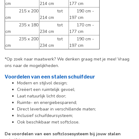
cm
214 cm
177 cm
215 x 200
tot
190 cm -
cm
214 cm
197 cm
235 x 180
tot
170 cm -
cm
234 cm
177 cm
235 x 200
tot
190 cm -
cm
234 cm
197 cm
*Op zoek naar maatwerk? We denken graag met je mee! Vraag
ons naar de mogelijkheden.
Voordelen van een stalen schuifdeur
Modern en stijlvol design;
Creëert een ruimtelijk gevoel;
Laat natuurlijk licht door;
Ruimte- en energiebesparend;
Direct leverbaar in verschillende maten;
Inclusief schuifdeursysteem;
Ook beschikbaar met softclose.
De voordelen van een softclosesysteem bij jouw stalen