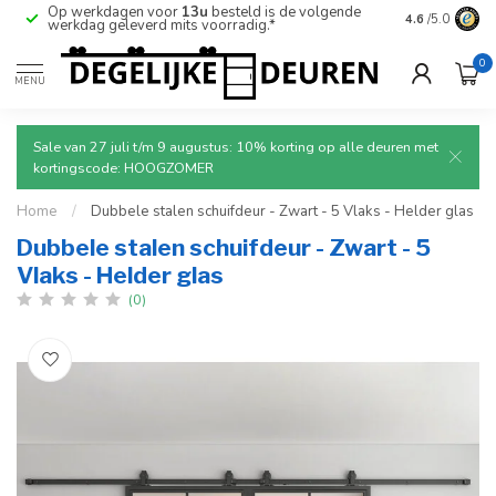
Op werkdagen voor
13u
besteld is de volgende
Ruim aanbod
4.6
/5.0
werkdag geleverd mits voorradig.*
deuren.
0
MENU
Sale van 27 juli t/m 9 augustus: 10% korting op alle deuren met
kortingscode: HOOGZOMER
Home
/
Dubbele stalen schuifdeur - Zwart - 5 Vlaks - Helder glas
Dubbele stalen schuifdeur - Zwart - 5
Vlaks - Helder glas
(0)