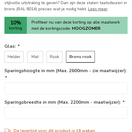
stijlvolle uitstraling te geven? Dan zijn deze stalen taatsdeuren in
brons (RAL 8014) precies wat je nodig hebt.
Lees meer
.
10%
Profiteer nu van deze korting op alle maatwerk
korting
met de kortingscode:
HOOGZOMER
Glas:
*
Brons rook
Helder
Mat
Rook
Sparingshoogte in mm (Max. 2600mm - zie maatwijzer):
*
Sparingsbreedte in mm (Max. 2200mm - maatwijzer):
*
De levertijd voor dit product is 18 weken