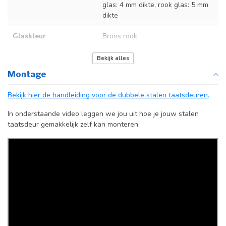
glas: 4 mm dikte, rook glas: 5 mm
dikte
Glaskleur
Brons rook
Deurmaat
Op maat gemaakt
Bekijk alles
Montage
Kozijnmaat
Niet van toepassing
Bekijk hier de handleiding voor de dubbele stalen taatsdeuren.
Incl. deurgreep
In onderstaande video leggen we jou uit hoe je jouw stalen
Afdekkap
Incl. zwart kapje
taatsdeur gemakkelijk zelf kan monteren.
vloerscharnier
(uitsluitend
taatsdeuren)