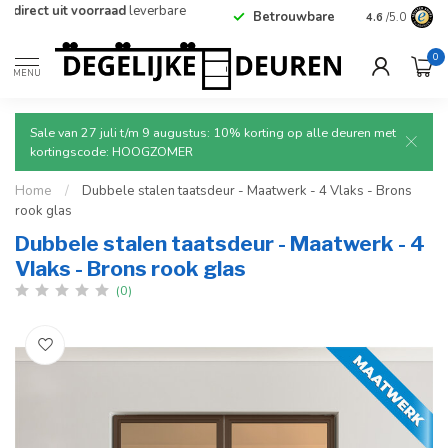
Betrouwbare
en
veilige
levering met tracking.
4.6
/5.0
0
MENU
Sale van 27 juli t/m 9 augustus: 10% korting op alle deuren met
kortingscode: HOOGZOMER
Home
/
Dubbele stalen taatsdeur - Maatwerk - 4 Vlaks - Brons
rook glas
Dubbele stalen taatsdeur - Maatwerk - 4
Vlaks - Brons rook glas
(0)