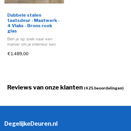
Dubbele stalen
taatsdeur - Maatwerk -
4 Vlaks - Brons rook
glas
Ben je op zoek naar een
manier om je interieur een
moderne en stijlvolle
€1.489,00
uitstra...
Reviews van onze klanten
(425 beoordelingen)
DegelijkeDeuren.nl