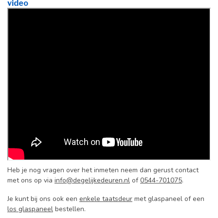
video
Heb je nog vragen over het inmeten neem dan gerust contact
met ons op via
info@degelijkedeuren.nl
of
0544-701075
.
Je kunt bij ons ook een
enkele taatsdeur
met glaspaneel of een
los glaspaneel
bestellen.