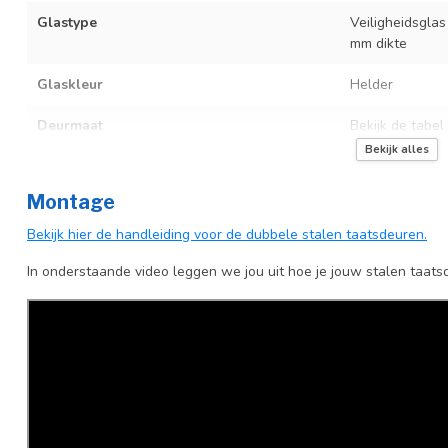
Glastype
Veiligheidsglas
mm dikte
Glaskleur
Helder
Deurmaat
Bekijk de tabel
Bekijk alles
Kozijnmaat
Niet van toepa
Montage
Incl. deurgreep
Bekijk hier de handleiding voor de dubbele stalen taatsdeuren.
Afdekkap vloerscharnier (uitsluitend
Incl. zwart kapj
taatsdeuren)
In onderstaande video leggen we jou uit hoe je jouw stalen taats