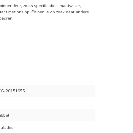
innendeur, zoals specificaties, maatwijzer,
act met ons op. En ben je op zoek naar andere
 deuren.
G-20151655
ubbel
aatsdeur