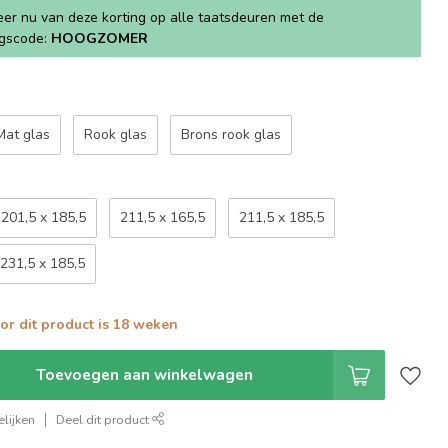
teer nu van deze korting op alle taatsdeuren met de
ngscode:
HOOGZOMER
Mat glas
Rook glas
Brons rook glas
201,5 x 185,5
211,5 x 165,5
211,5 x 185,5
231,5 x 185,5
oor dit product is 18 weken
Toevoegen aan winkelwagen
lijken
Deel dit product