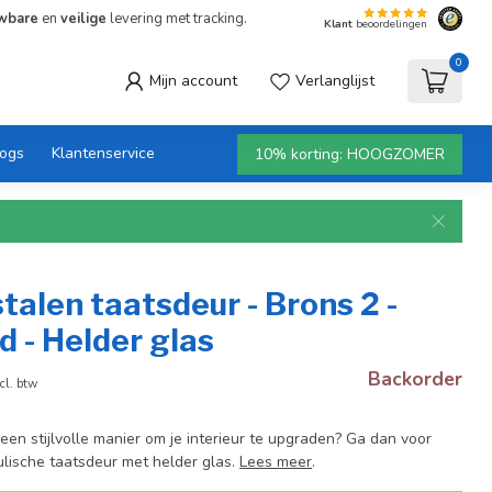
wbare
en
veilige
levering met tracking.
Klant
beoordelingen
0
Mijn account
Verlanglijst
logs
Klantenservice
10% korting: HOOGZOMER
talen taatsdeur - Brons 2 -
d - Helder glas
Backorder
cl. btw
een stijlvolle manier om je interieur te upgraden? Ga dan voor
lische taatsdeur met helder glas.
Lees meer
.