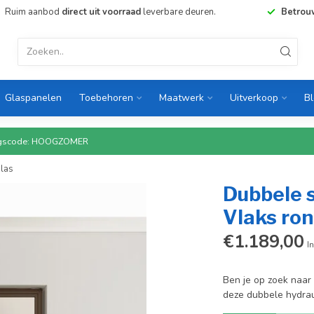
Ruim aanbod
direct uit voorraad
leverbare deuren.
Betrou
Glaspanelen
Toebehoren
Maatwerk
Uitverkoop
B
rtingscode: HOOGZOMER
glas
Dubbele s
Vlaks ron
€1.189,00
In
Ben je op zoek naar 
deze dubbele hydrau