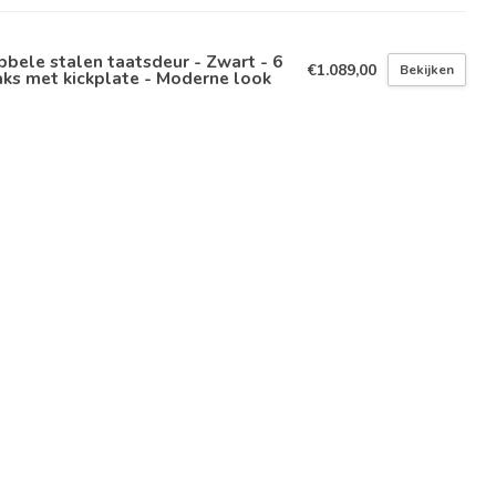
bele stalen taatsdeur - Zwart - 6
€1.089,00
Bekijken
ks met kickplate - Moderne look