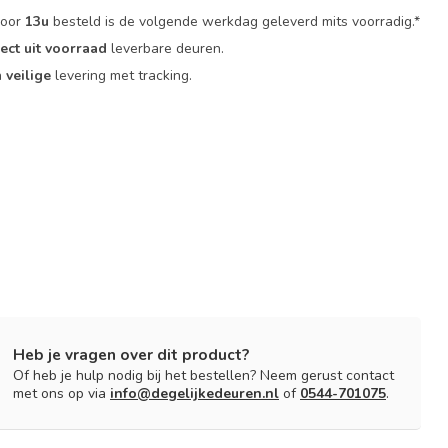
voor
13u
besteld is de volgende werkdag geleverd mits voorradig.*
rect uit voorraad
leverbare deuren.
n
veilige
levering met tracking.
Heb je vragen over dit product?
Of heb je hulp nodig bij het bestellen? Neem gerust contact
met ons op via
info@degelijkedeuren.nl
of
0544-701075
.