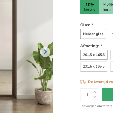
10%
Profi
korting
korti
Glas:
*
Helder glas
Afmeting:
*
201,5 x 165,5
231,5 x 165,5
De levertijd v
Toevoegen om te verge