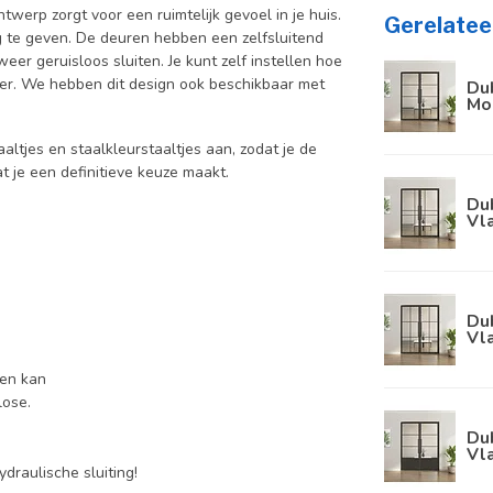
werp zorgt voor een ruimtelijk gevoel in je huis.
Gerelatee
ng te geven. De deuren hebben een zelfsluitend
er geruisloos sluiten. Je kunt zelf instellen hoe
rnier. We hebben dit design ook beschikbaar met
Dub
Mo
aaltjes en staalkleurstaaltjes aan, zodat je de
at je een definitieve keuze maakt.
Dub
Vla
Dub
Vl
pen kan
lose.
Dub
Vla
draulische sluiting!