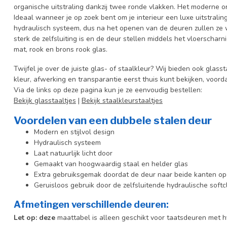
organische uitstraling dankzij twee ronde vlakken. Het moderne ont
Ideaal wanneer je op zoek bent om je interieur een luxe uitstrali
hydraulisch systeem, dus na het openen van de deuren zullen ze we
sterk de zelfsluiting is en de deur stellen middels het vloerscha
mat, rook en brons rook glas.
Twijfel je over de juiste glas- of staalkleur? Wij bieden ook glasst
kleur, afwerking en transparantie eerst thuis kunt bekijken, voord
Via de links op deze pagina kun je ze eenvoudig bestellen:
Bekijk glasstaaltjes
|
Bekijk staalkleurstaaltjes
Voordelen van een dubbele stalen deur
Modern en stijlvol design
Hydraulisch systeem
Laat natuurlijk licht door
Gemaakt van hoogwaardig staal en helder glas
Extra gebruiksgemak doordat de deur naar beide kanten o
Geruisloos gebruik door de zelfsluitende hydraulische softc
Afmetingen verschillende deuren:
Let op: deze
maattabel is alleen geschikt voor taatsdeuren met hy