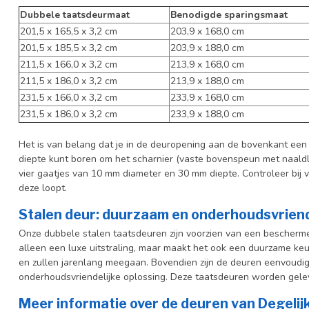
Dubbele taatsdeurmaat
Benodigde sparingsmaat
201,5 x 165,5 x 3,2 cm
203,9 x 168,0 cm
201,5 x 185,5 x 3,2 cm
203,9 x 188,0 cm
211,5 x 166,0 x 3,2 cm
213,9 x 168,0 cm
211,5 x 186,0 x 3,2 cm
213,9 x 188,0 cm
231,5 x 166,0 x 3,2 cm
233,9 x 168,0 cm
231,5 x 186,0 x 3,2 cm
233,9 x 188,0 cm
Het is van belang dat je in de deuropening aan de bovenkant ee
diepte kunt boren om het scharnier (vaste bovenspeun met naaldla
vier gaatjes van 10 mm diameter en 30 mm diepte. Controleer bij
deze loopt.
Stalen deur: duurzaam en onderhoudsvriend
Onze dubbele stalen taatsdeuren zijn voorzien van een bescherme
alleen een luxe uitstraling, maar maakt het ook een duurzame keuz
en zullen jarenlang meegaan. Bovendien zijn de deuren eenvoudig 
onderhoudsvriendelijke oplossing. Deze taatsdeuren worden gelev
Meer informatie over de deuren van Degeli