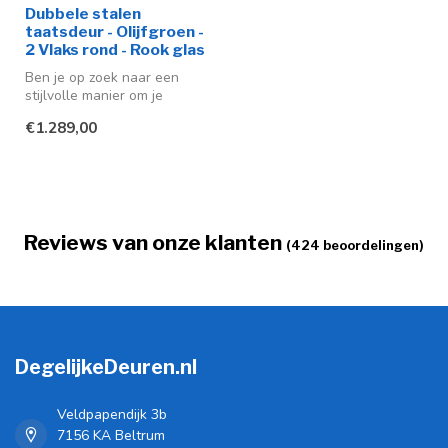
Dubbele stalen
taatsdeur - Olijfgroen -
2 Vlaks rond - Rook glas
Ben je op zoek naar een
stijlvolle manier om je
interieur te upgraden? Ga
€1.289,00
dan vo...
Reviews van onze klanten
(424 beoordelingen)
DegelijkeDeuren.nl
Veldpapendijk 3b
7156 KA Beltrum