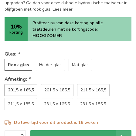
upgraden? Ga dan voor deze dubbele hydraulische taatsdeur in
olijfgroen met rook glas.
Lees meer
.
Profiteer nu van deze korting op alle
10%
taatsdeuren met de kortingscode:
korting
HOOGZOMER
Glas:
*
Rook glas
Helder glas
Mat glas
Afmeting:
*
201,5 x 165,5
201,5 x 185,5
211,5 x 165,5
211,5 x 185,5
231,5 x 165,5
231,5 x 185,5
De levertijd voor dit product is 18 weken