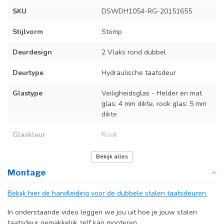
SKU
DSWDH1054-RG-20151655
Stijlvorm
Stomp
Deurdesign
2 Vlaks rond dubbel
Deurtype
Hydraulische taatsdeur
Glastype
Veiligheidsglas - Helder en mat
glas: 4 mm dikte, rook glas: 5 mm
dikte
Glaskleur
Rook
Deurmaat
Bekijk de tabel in de producttekst
Bekijk alles
Montage
Kozijnmaat
Niet van toepassing
Bekijk hier de handleiding voor de dubbele stalen taatsdeuren.
Incl. deurgreep
In onderstaande video leggen we jou uit hoe je jouw stalen
Afdekkap
Incl. zwart kapje
taatsdeur gemakkelijk zelf kan monteren.