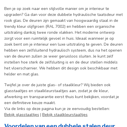
Ben je op zoek naar een stijlvolle manier om je interieur te
upgraden? Ga dan voor deze dubbele hydraulische taatsdeur met
rook glas. De deuren zijn gemaakt van hoogwaardig staal in de
trendy kleur olijfgroen (RAL 7002) en hebben een organische
uitstraling dankzij twee ronde vlakken. Het moderne ontwerp
zorgt voor een ruimtelijk gevoel in huis. Ideaal wanneer je op
zoek bent om je interieur een luxe uitstraling te geven. De deuren
hebben een zelfsluitend hydraulisch systeem, dus na het openen
van de deuren zullen ze weer geruisloos sluiten. Je kunt zelf
instellen hoe sterk de zelfsluiting is en de deur stellen middels
het vloerscharnier. We hebben dit design ook beschikbaar met
helder en mat glas.
Twijfel je over de juiste glas- of staalkleur? Wij bieden ook
glasstaaltjes en staalkleurstaaltjes aan, zodat je de kleur,
afwerking en transparantie eerst thuis kunt bekijken, voordat je
een definitieve keuze maakt.
Via de links op deze pagina kun je ze eenvoudig bestellen:
Bekijk glasstaaltjes
|
Bekijk staalkleurstaaltjes
Voordelen van een dubbele stalen deur