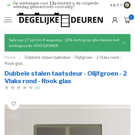
Op werkdagen voor
13u
besteld is de volgende
Ruim aanbod
4.6
/5.0
werkdag geleverd mits voorradig.*
deuren.
0
MENU
Sale van 27 juli t/m 9 augustus: 10% korting op alle deuren met
kortingscode: HOOGZOMER
Home
/
Dubbele stalen taatsdeur - Olijfgroen - 2 Vlaks rond -
Rook glas
Dubbele stalen taatsdeur - Olijfgroen - 2
Vlaks rond - Rook glas
(0)