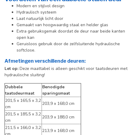
Modern en stijlvol design
Hydraulisch systeem
Laat natuurlijk licht door
Gemaakt van hoogwaardig staal en helder glas
Extra gebruiksgemak doordat de deur naar beide kanten
open kan
Geruisloos gebruik door de zelfsluitende hydraulische
softclose.
Afmetingen verschillende deuren:
Let op
:
Deze maattabel is alleen geschikt voor taatsdeuren met
hydraulische sluiting!
Dubbele
Benodigde
taatsdeurmaat
sparingsmaat
201,5 x 165,5 x 3,2
203,9 x 168,0 cm
cm
201,5 x 185,5 x 3,2
203,9 x 188,0 cm
cm
211,5 x 166,0 x 3,2
213,9 x 168,0 cm
cm